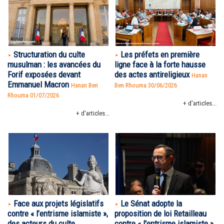
Structuration du culte
Les préfets en première
musulman : les avancées du
ligne face à la forte hausse
Forif exposées devant
des actes antireligieux
Hanan
Emmanuel Macron
Hanan Ben
Ben Rhouma
30/06/2026
Rhouma
01/07/2026
+ d'articles...
+ d'articles...
Face aux projets législatifs
Le Sénat adopte la
contre « l’entrisme islamiste »,
proposition de loi Retailleau
des acteurs du culte
contre « l'entrisme islamiste »