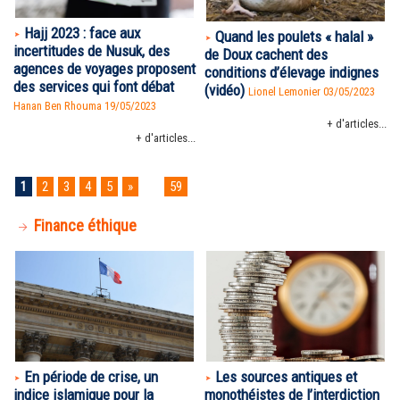
Hajj 2023 : face aux
Quand les poulets « halal »
incertitudes de Nusuk, des
de Doux cachent des
agences de voyages proposent
conditions d’élevage indignes
des services qui font débat
(vidéo)
Lionel Lemonier 03/05/2023
Hanan Ben Rhouma
19/05/2023
+ d'articles...
+ d'articles...
1
2
3
4
5
»
...
59
Finance éthique
En période de crise, un
Les sources antiques et
indice islamique pour la
monothéistes de l’interdiction