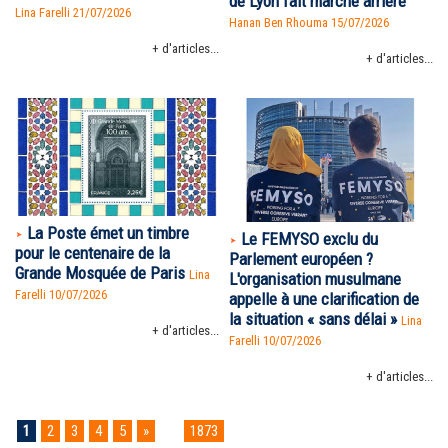
de Lyon fait marche arrière
Lina Farelli 21/07/2026
Hanan Ben Rhouma
15/07/2026
+ d'articles...
+ d'articles...
La Poste émet un timbre
Le FEMYSO exclu du
pour le centenaire de la
Parlement européen ?
Grande Mosquée de Paris
Lina
L'organisation musulmane
Farelli 10/07/2026
appelle à une clarification de
la situation « sans délai »
Lina
+ d'articles...
Farelli 10/07/2026
+ d'articles...
1
2
3
4
5
»
...
1873