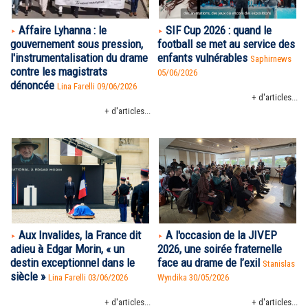
Affaire Lyhanna : le
SIF Cup 2026 : quand le
gouvernement sous pression,
football se met au service des
l'instrumentalisation du drame
enfants vulnérables
Saphirnews
contre les magistrats
05/06/2026
dénoncée
Lina Farelli 09/06/2026
+ d'articles...
+ d'articles...
Aux Invalides, la France dit
A l'occasion de la JIVEP
adieu à Edgar Morin, « un
2026, une soirée fraternelle
destin exceptionnel dans le
face au drame de l’exil
Stanislas
siècle »
Lina Farelli 03/06/2026
Wyndika 30/05/2026
+ d'articles...
+ d'articles...