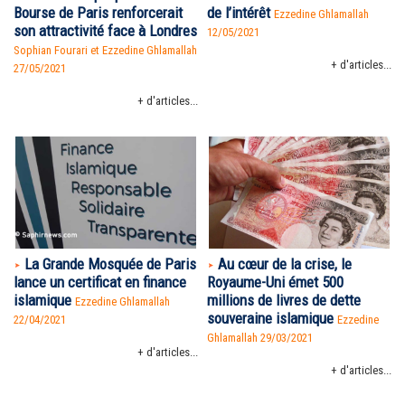
Bourse de Paris renforcerait
de l’intérêt
Ezzedine Ghlamallah
son attractivité face à Londres
12/05/2021
Sophian Fourari et Ezzedine Ghlamallah
+ d'articles...
27/05/2021
+ d'articles...
La Grande Mosquée de Paris
Au cœur de la crise, le
lance un certificat en finance
Royaume-Uni émet 500
islamique
millions de livres de dette
Ezzedine Ghlamallah
souveraine islamique
22/04/2021
Ezzedine
Ghlamallah
29/03/2021
+ d'articles...
+ d'articles...