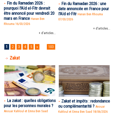
Fin du Ramadan 2026 :
Fin du Ramadan 2026 : une
pourquoi l'Aïd el-Fitr devrait
date annoncée en France pour
être annoncé pour vendredi 20
l'Aïd el-Fitr
Hanan Ben Rhouma
mars en France
Hanan Ben
07/03/2026
Rhouma
16/03/2026
+ d'articles...
+ d'articles...
1
2
3
4
5
»
...
103
Zakat
La zakat : quelles obligations
Zakat et impôts : redondance
pour les personnes morales ?
ou complémentarité ?
Anouar
Anouar Kahloul et Emna Ben Saad
Kahloul et Emna Ben Saad 18/06/2026