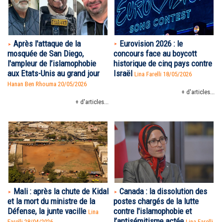
Eurovision 2026 : le
Après l'attaque de la
concours face au boycott
mosquée de San Diego,
historique de cinq pays contre
l'ampleur de l’islamophobie
Israël
aux Etats-Unis au grand jour
Lina Farelli 18/05/2026
Hanan Ben Rhouma
20/05/2026
+ d'articles...
+ d'articles...
Mali : après la chute de Kidal
Canada : la dissolution des
et la mort du ministre de la
postes chargés de la lutte
Défense, la junte vacille
contre l'islamophobie et
Lina
l’antisémitisme actée
Farelli 28/04/2026
Lina Farelli