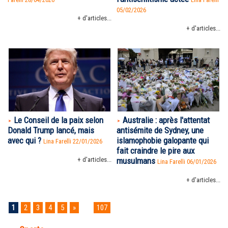
05/02/2026
+ d'articles...
+ d'articles...
Le Conseil de la paix selon
Australie : après l'attentat
Donald Trump lancé, mais
antisémite de Sydney, une
avec qui ?
islamophobie galopante qui
Lina Farelli 22/01/2026
fait craindre le pire aux
+ d'articles...
musulmans
Lina Farelli 06/01/2026
+ d'articles...
1
2
3
4
5
»
...
107