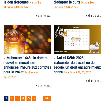
le don d'organes
d'adapter le culte
Hanan Ben
Hanan Ben
Rhouma
24/06/2026
Rhouma
23/06/2026
+ d'articles...
+ d'articles...
Muharram 1448 : la date du
Aïd el-Kébir 2026 :
nouvel an musulman
s'absenter du travail ou de
annoncée, l'heure aux comptes
l'école, un droit encadré mieux
pour la zakat
connu
Saphirnews
Lina Farelli 26/05/2026
12/06/2026
+ d'articles...
+ d'articles...
1
2
3
4
5
»
...
147