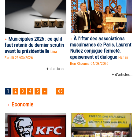
À l'iftar des associations
Municipales 2026 : ce qu'il
musulmanes de Paris, Laurent
faut retenir du dernier scrutin
Nuñez conjugue fermeté,
avant la présidentielle
Lina
apaisement et dialogue
Hanan
Farelli 23/03/2026
Ben Rhouma
04/03/2026
+ d'articles...
+ d'articles...
1
2
3
4
5
»
...
65
Economie