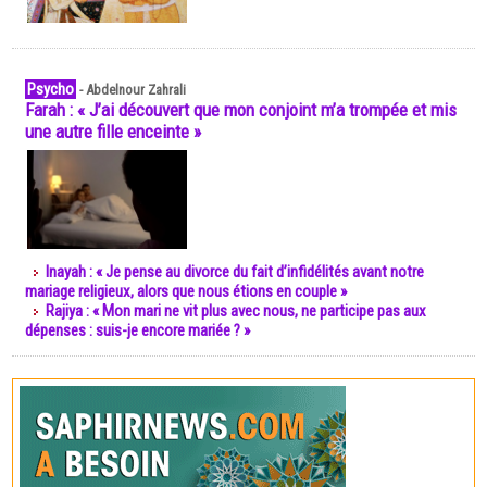
Psycho
-
Abdelnour Zahrali
Farah : « J’ai découvert que mon conjoint m’a trompée et mis
une autre fille enceinte »
Inayah : « Je pense au divorce du fait d’infidélités avant notre
mariage religieux, alors que nous étions en couple »
Rajiya : « Mon mari ne vit plus avec nous, ne participe pas aux
dépenses : suis-je encore mariée ? »