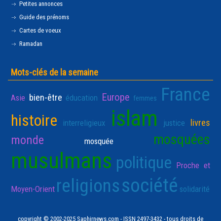
Petites annonces
Guide des prénoms
Cartes de voeux
Ramadan
Mots-clés de la semaine
France
Europe
bien-être
Asie
éducation
femmes
islam
histoire
livres
interreligieux
justice
mosquées
monde
mosquée
musulmans
politique
Proche et
société
religions
Moyen-Orient
solidarité
copyright © 2002-2025 Saphirnews.com - ISSN 2497-3432 - tous droits de