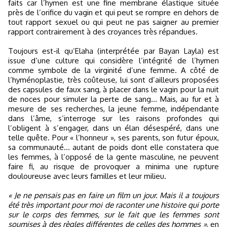
faits car l’hymen est une fine membrane élastique située
près de l’orifice du vagin et qui peut se rompre en dehors de
tout rapport sexuel ou qui peut ne pas saigner au premier
rapport contrairement à des croyances très répandues.
Toujours est-il qu’Elaha (interprétée par Bayan Layla) est
issue d’une culture qui considère l’intégrité de l’hymen
comme symbole de la virginité d’une femme. A côté de
l’hyménoplastie, très coûteuse, lui sont d’ailleurs proposées
des capsules de faux sang, à placer dans le vagin pour la nuit
de noces pour simuler la perte de sang… Mais, au fur et à
mesure de ses recherches, la jeune femme, indépendante
dans l’âme, s’interroge sur les raisons profondes qui
l’obligent à s’engager, dans un élan désespéré, dans une
telle quête. Pour « l’honneur », ses parents, son futur époux,
sa communauté… autant de poids dont elle constatera que
les femmes, à l’opposé de la gente masculine, ne peuvent
faire fi, au risque de provoquer a minima une rupture
douloureuse avec leurs familles et leur milieu.
« Je ne pensais pas en faire un film un jour. Mais il a toujours
été très important pour moi de raconter une histoire qui porte
sur le corps des femmes, sur le fait que les femmes sont
soumises à des règles différentes de celles des hommes »
, en