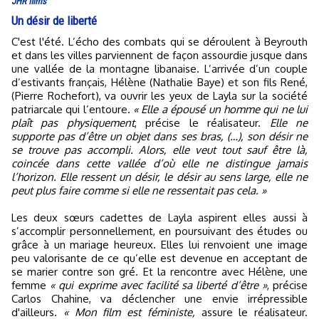
JHR films
Un désir de liberté
C'est l'été. L’écho des combats qui se déroulent à Beyrouth
et dans les villes parviennent de façon assourdie jusque dans
une vallée de la montagne libanaise. L’arrivée d’un couple
d’estivants français, Hélène (Nathalie Baye) et son fils René,
(Pierre Rochefort), va ouvrir les yeux de Layla sur la société
patriarcale qui l’entoure.
« Elle a épousé un homme qui ne lui
plaît pas physiquement
, précise le réalisateur.
Elle ne
supporte pas d’être un objet dans ses bras, (…), son désir ne
se trouve pas accompli. Alors, elle veut tout sauf être là,
coincée dans cette vallée d’où elle ne distingue jamais
l’horizon. Elle ressent un désir, le désir au sens large, elle ne
peut plus faire comme si elle ne ressentait pas cela. »
Les deux sœurs cadettes de Layla aspirent elles aussi à
s’accomplir personnellement, en poursuivant des études ou
grâce à un mariage heureux. Elles lui renvoient une image
peu valorisante de ce qu’elle est devenue en acceptant de
se marier contre son gré. Et la rencontre avec Hélène, une
femme
« qui exprime avec facilité sa liberté d’être »
, précise
Carlos Chahine, va déclencher une envie irrépressible
d'ailleurs.
« Mon film est féministe,
assure le réalisateur.