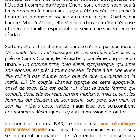
l’Occident comme du Moyen-Orient sont encore soumises à
leurs pères ou à leurs maris. Layla a été mariée très jeune à
Boutros et a donné naissance à un petit garçon, Charles, qui
l’adore. Mais à 25 ans, elle s’ennuie dans son rôle d’épouse
et mère de famille respectable au sein d’une société encore
féodale.
Surtout, elle est malheureuse car elle n’aime pas son mari.
«
Un couple tout à fait classique de ces sociétés libanaises »
,
précise Carlos Chahine, le réalisateur, lui-même originaire du
Liban.
« Un homme riche, bien élevé, sympathique, qui aime
son épouse, est prêt à tout pour elle. Et face à lui, une jeune
fille qui n’a pas d’autre choix que de dire oui quand on la
marie. (…) Un couple libanais typique de cette époque-là,
envié de tous. Elle est belle (…), c’est la seule femme qui
conduit, donc elle est relativement moderne, mais ce sont les
hommes qui décident de son destin, son père, son mari, et
son fils. »
Dans cette vallée magnifique que surplombent
des sommets désertiques, Layla a l'impression d'étouffer.
Indépendant depuis 1943, le Liban est
une république
pluriconfessionnelle
mais déjà, les communautés religieuses
se montrent incapables de s'entendre. Les musulmans