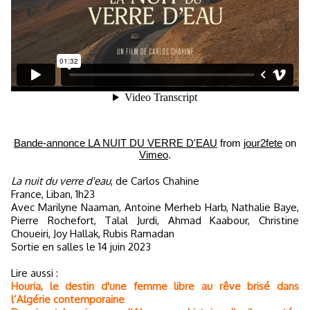
Bande-annonce LA NUIT DU VERRE D'EAU
from
jour2fete
on
Vimeo
.
La nuit du verre d'eau
, de Carlos Chahine
France, Liban, 1h23
Avec Marilyne Naaman, Antoine Merheb Harb, Nathalie Baye,
Pierre Rochefort, Talal Jurdi, Ahmad Kaabour, Christine
Choueiri, Joy Hallak, Rubis Ramadan
Sortie en salles le 14 juin 2023
Lire aussi :
Houria, le destin d'une femme libre au rêve brisé dans
l’Algérie contemporaine