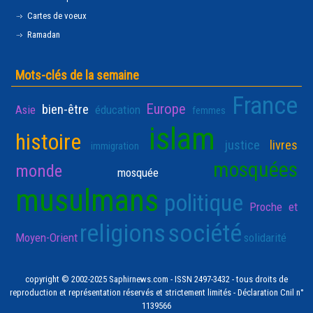
Cartes de voeux
Ramadan
Mots-clés de la semaine
France
Europe
bien-être
Asie
éducation
femmes
islam
histoire
justice
livres
immigration
mosquées
monde
mosquée
musulmans
politique
Proche et
religions
société
Moyen-Orient
solidarité
copyright © 2002-2025 Saphirnews.com - ISSN 2497-3432 - tous droits de
reproduction et représentation réservés et strictement limités - Déclaration Cnil n°
1139566