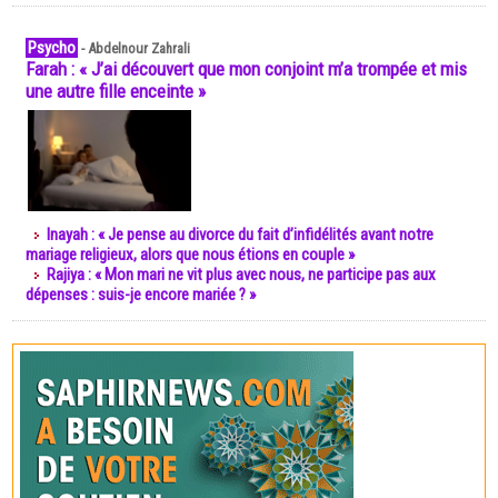
Psycho
-
Abdelnour Zahrali
Farah : « J’ai découvert que mon conjoint m’a trompée et mis
une autre fille enceinte »
Inayah : « Je pense au divorce du fait d’infidélités avant notre
mariage religieux, alors que nous étions en couple »
Rajiya : « Mon mari ne vit plus avec nous, ne participe pas aux
dépenses : suis-je encore mariée ? »