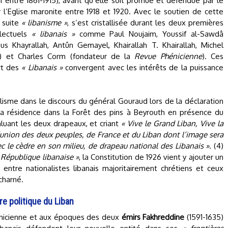
 entre 1861-1915), avant qu’elle soit promue et défendue par le
 l’Eglise maronite entre 1918 et 1920. Avec le soutien de cette
a suite
« libanisme »
, s’est cristallisée durant les deux premières
llectuels
« libanais »
comme Paul Noujaim, Youssif al-Sawdâ
ous Khayrallah, Antûn Gemayel, Khairallah T. Khairallah, Michel
) et Charles Corm (fondateur de la
Revue Phénicienne
). Ces
art des
« Libanais »
convergent avec les intérêts de la puissance
sme dans le discours du général Gouraud lors de la déclaration
a résidence dans la Forêt des pins à Beyrouth en présence du
aluant les deux drapeaux, et criant
« Vive le Grand Liban, Vive la
l’union des deux peuples, de France et du Liban dont l’image sera
ec le cèdre en son milieu, de drapeau national des Libanais »
. (4)
 République libanaise »
, la Constitution de 1926 vient y ajouter un
ntre nationalistes libanais majoritairement chrétiens et ceux
charné.
re politique du Liban
phénicienne et aux époques des deux
émirs Fakhreddine
(1591-1635)