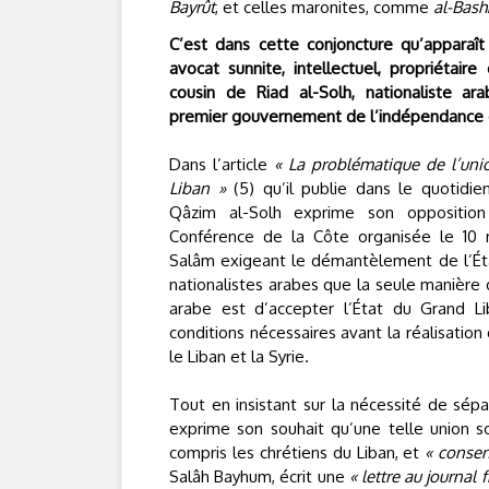
Bayrût
, et celles maronites, comme
al-Bashî
C’est dans cette conjoncture qu’apparaît
avocat sunnite, intellectuel, propriétaire
cousin de Riad al-Solh, nationaliste ar
premier gouvernement de l’indépendance 
Dans l’article
« La problématique de l’uni
Liban »
(5) qu’il publie dans le quotidi
Qâzim al-Solh exprime son opposition
Conférence de la Côte organisée le 10 m
Salâm exigeant le démantèlement de l’État 
nationalistes arabes que la seule manière 
arabe est d’accepter l’État du Grand L
conditions nécessaires avant la réalisation
le Liban et la Syrie.
Tout en insistant sur la nécessité de sép
exprime son souhait qu’une telle union s
compris les chrétiens du Liban, et
« consen
Salâh Bayhum, écrit une
« lettre au journal