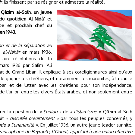
r
, ils finissent par se résigner et admettre la réalité.
 Qâzim al-Solh, un jeune
 du quotidien Al-Nidâ’ et
abe et prochain chef du
en 1943.
on et de la séparation au
en
al-Nahâr
en mars 1936,
 aux résolutions de la
ars 1936 par Salîm ‘Alî
du Grand Liban. Il explique à ses coreligionnaires ainsi qu’aux
de gagner les chrétiens, et notamment les maronites, à la cause
iban et de lutter avec les chrétiens pour son indépendance,
 de l’union entre les divers États arabes, et non seulement entre
arer la question de
« l’union »
de
« l’islamisme »
, Qâzim al-Solh
oit
« discutée ouvertement »
par tous les peuples concernés, y
tie à l’unanimité ».
En juillet 1936, un autre jeune leader sunnite,
 francophone de Beyrouth, L’Orient, appelant à une union effective