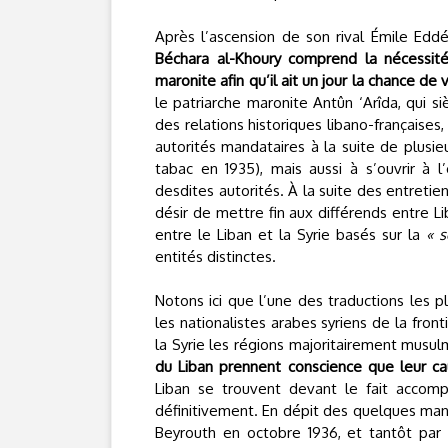
Après l’ascension de son rival Émile Eddé
Béchara al-Khoury comprend la nécessit
maronite afin qu’il ait un jour la chance de
le patriarche maronite Antûn ‘Arîda, qui s
des relations historiques libano-française
autorités mandataires à la suite de plus
tabac en 1935), mais aussi à s’ouvrir à 
desdites autorités. À la suite des entretie
désir de mettre fin aux différends entre L
entre le Liban et la Syrie basés sur la
« s
entités distinctes.
Notons ici que l’une des traductions les p
les nationalistes arabes syriens de la front
la Syrie les régions majoritairement musu
du Liban prennent conscience que leur c
Liban se trouvent devant le fait accomp
définitivement. En dépit des quelques manif
Beyrouth en octobre 1936, et tantôt par