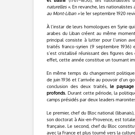
et Bashîr
(1767-1850), les nationalistes
naturelles »
. En revanche, les nationalistes
au Mont-Liban »
le 1er septembre 1920 revie
À l’instar de leurs homologues en Syrie qu
arabes du Liban créent au même moment
principal consiste à lutter pour l’union a
traités franco-syrien (9 septembre 1936) 
s’est cristallisé réunissant des figures d
effet, cette année constitue un tournant imp
En même temps du changement politique en
de juin 1936 et l’arrivée au pouvoir d’un
conclusion des deux traités,
le paysage
profonds
. Durant cette période, la politi
camps présidés par deux leaders maronite
Le premier, chef du Bloc national (libanais)
son doctorat à Aix-en-Provence, est totalem
française. Le second, chef du Bloc constitu
avec la France et plus tourné vers la cultu