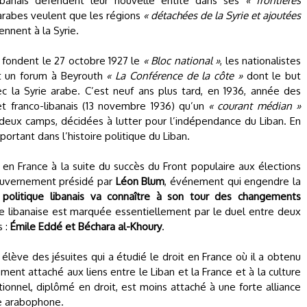
 libanais défendent leur nouvelle entité dans ses
« frontières
 arabes veulent que les régions
« détachées de la Syrie et ajoutées
nnent à la Syrie.
i fondent le 27 octobre 1927 le
« Bloc national »
, les nationalistes
 un forum à Beyrouth
« La Conférence de la côte »
dont le but
vec la Syrie arabe. C’est neuf ans plus tard, en 1936, année des
et franco-libanais (13 novembre 1936) qu’un
« courant médian »
es deux camps, décidées à lutter pour l’indépendance du Liban. En
ortant dans l’histoire politique du Liban.
 France à la suite du succès du Front populaire aux élections
 gouvernement présidé par
Léon Blum
, événement qui engendre la
 politique libanais va connaître à son tour des changements
que libanaise est marquée essentiellement par le duel entre deux
s :
Émile Eddé et Béchara al-Khoury
.
, élève des jésuites qui a étudié le droit en France où il a obtenu
ent attaché aux liens entre le Liban et la France et à la culture
tionnel, diplômé en droit, est moins attaché à une forte alliance
re arabophone.