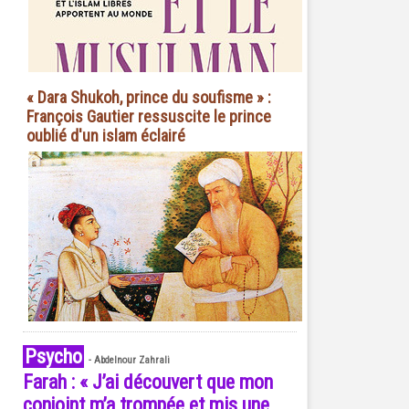
« Dara Shukoh, prince du soufisme » :
François Gautier ressuscite le prince
oublié d'un islam éclairé
Psycho
-
Abdelnour Zahrali
Farah : « J’ai découvert que mon
conjoint m’a trompée et mis une