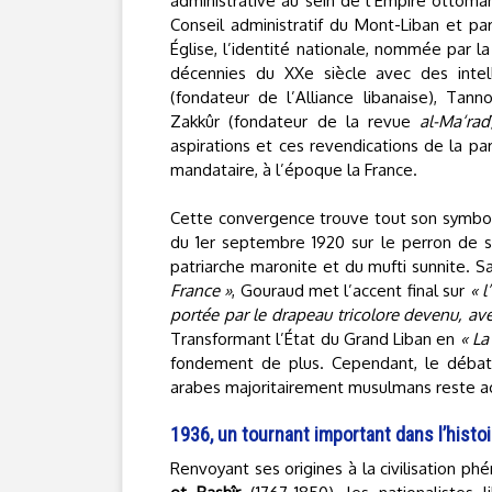
administrative au sein de l’Empire ottoman
Conseil administratif du Mont-Liban et par
Église, l’identité nationale, nommée par l
décennies du XXe siècle avec des inte
(fondateur de l’Alliance libanaise), Tann
Zakkûr (fondateur de la revue
al-Ma‘rad
aspirations et ces revendications de la p
mandataire, à l’époque la France.
Cette convergence trouve tout son symboli
du 1er septembre 1920 sur le perron de s
patriarche maronite et du mufti sunnite. S
France »
, Gouraud met l’accent final sur
« 
portée par le drapeau tricolore devenu, av
Transformant l’État du Grand Liban en
« La
fondement de plus. Cependant, le débat e
arabes majoritairement musulmans reste a
1936, un tournant important dans l’histoi
Renvoyant ses origines à la civilisation 