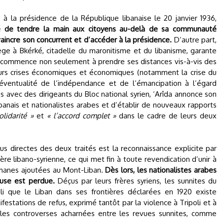
 à la présidence de la République libanaise le 20 janvier 1936,
é de tendre la main aux citoyens au-delà de sa communauté
 vaincre son concurrent et d’accéder à la présidence.
D’autre part,
iège à Bkérké, citadelle du maronitisme et du libanisme, garante
s, commence non seulement à prendre ses distances vis-à-vis des
ieurs crises économiques et économiques (notamment la crise du
l’éventualité de l’indépendance et de l’émancipation à l’égard
ns avec des dirigeants du Bloc national syrien, ‘Arîda annonce son
ibanais et nationalistes arabes et d’établir de nouveaux rapports
olidarité »
et
« l’accord complet »
dans le cadre de leurs deux
lus directes des deux traités est la reconnaissance explicite par
ière libano-syrienne, ce qui met fin à toute revendication d’unir à
lmanes ajoutées au Mont-Liban.
Dès lors, les nationalistes arabes
ause est perdue.
Déçus par leurs frères syriens, les sunnites du
li que le Liban dans ses frontières déclarées en 1920 existe
estations de refus, exprimé tantôt par la violence à Tripoli et à
 les controverses acharnées entre les revues sunnites, comme