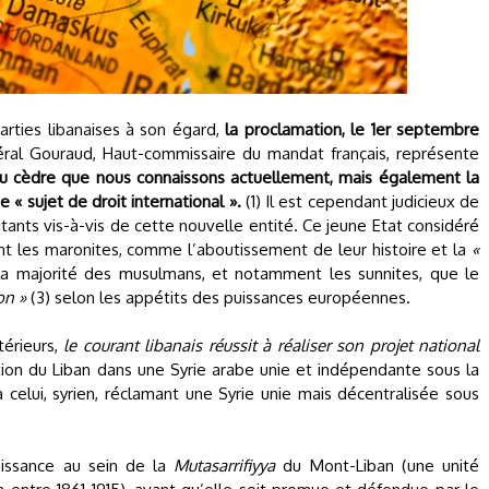
arties libanaises à son égard,
la proclamation, le 1er septembre
ral Gouraud, Haut-commissaire du mandat français, représente
du cèdre que nous connaissons actuellement, mais également la
 sujet de droit international ».
(1) Il est cependant judicieux de
tants vis-à-vis de cette nouvelle entité. Ce jeune Etat considéré
nt les maronites, comme l’aboutissement de leur histoire et la
«
 la majorité des musulmans, et notamment les sunnites, que le
on »
(3) selon les appétits des puissances européennes.
térieurs,
le courant libanais réussit à réaliser son projet national
ation du Liban dans une Syrie arabe unie et indépendante sous la
 celui, syrien, réclamant une Syrie unie mais décentralisée sous
issance au sein de la
Mutasarrifiyya
du Mont-Liban (une unité