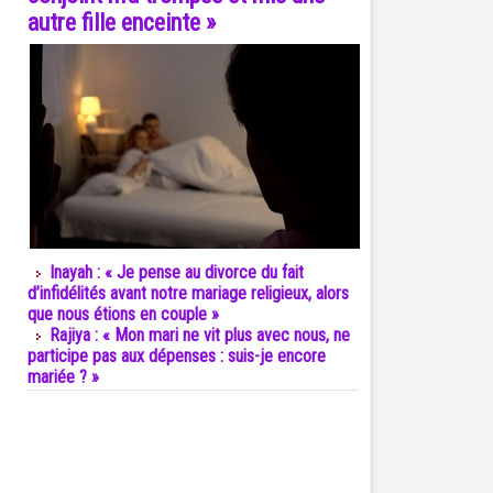
autre fille enceinte »
Inayah : « Je pense au divorce du fait
d’infidélités avant notre mariage religieux, alors
que nous étions en couple »
Rajiya : « Mon mari ne vit plus avec nous, ne
participe pas aux dépenses : suis-je encore
mariée ? »