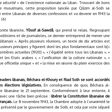
 sécurité »
de l’existence nationale au Liban. Trouvant de bons
 musulmans, cette proposition lancée par Qâzim al-Solh se
entre Libanais de diverses confessions et va devenir en 1943 la
. (6)
nite libaniste,
Yûssif al-Sawdâ
, qui prend le relais. Regroupant
politiciens et de journalistes, ce dernier entreprend de mener une
libanais »
. Après plusieurs réunions, un texte de dix articles est
sieurs principes y figurent dont les plus fondamentaux sont b[«
tières actuelles [1920] », « l’égalité entre tous les Libanais », «
 les Etats arabes », « l’unification de la culture nationale », «
 officielle unique » et « la mise en œuvre du plein exercice des
eaders libanais, Béchara el-Khoury et Riad Solh se sont accordés
élections législatives.
En conséquence de quoi, Béchara al-
e libanaise le 21 septembre. Conformément à leur entente, il
avec une tâche bien précise :
libérer la Constitution libanaise de
rançais.
Le 8 novembre 1943, la Chambre adopte à l’unanimité le
 présenté par le gouvernement de Solh, et cela par vote séparé