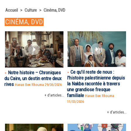
Accueil
>
Culture
>
Cinéma, DVD
CINÉMA, DVD
Ce qu'il reste de nous :
Notre histoire – Chroniques
l'histoire palestinienne depuis
du Caire, un destin entre deux
la Nakba racontée à travers
rives
Hanan Ben Rhouma
29/06/2026
une grandiose fresque
familiale
+ d'articles...
Hanan Ben Rhouma
11/03/2026
+ d'articles...