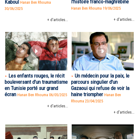
l'histoire franco-maghrébine
Kaboul
Hanan Ben Rhouma
Hanan Ben Rhouma
19/06/2025
30/06/2025
+ d'articles...
+ d'articles...
Les enfants rouges, le récit
Un médecin pour la paix, le
bouleversant d'un traumatisme
parcours singulier d'un
en Tunisie porté sur grand
Gazaoui qui refuse de voir la
écran
haine triompher
Hanan Ben Rhouma
06/05/2025
Hanan Ben
Rhouma
23/04/2025
+ d'articles...
+ d'articles...