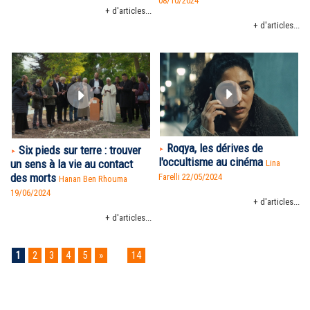
08/10/2024
+ d'articles...
+ d'articles...
Roqya, les dérives de
Six pieds sur terre : trouver
l'occultisme au cinéma
un sens à la vie au contact
Lina
des morts
Farelli 22/05/2024
Hanan Ben Rhouma
19/06/2024
+ d'articles...
+ d'articles...
1
2
3
4
5
»
...
14