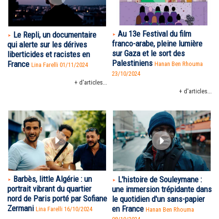
Au 13e Festival du film
Le Repli, un documentaire
franco-arabe, pleine lumière
qui alerte sur les dérives
sur Gaza et le sort des
liberticides et racistes en
Palestiniens
France
Hanan Ben Rhouma
Lina Farelli 01/11/2024
23/10/2024
+ d'articles...
+ d'articles...
Barbès, little Algérie : un
L'histoire de Souleymane :
portrait vibrant du quartier
une immersion trépidante dans
nord de Paris porté par Sofiane
le quotidien d'un sans-papier
Zermani
en France
Lina Farelli 16/10/2024
Hanan Ben Rhouma