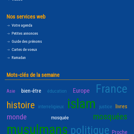
Nos services web
Votre agenda
Petites annonces
Guide des prénoms
Cartes de voeux
Ramadan
Mots-clés de la semaine
France
Europe
bien-être
Asie
éducation
islam
histoire
livres
interreligieux
justice
mosquées
monde
mosquée
musulmans
politique
Proche