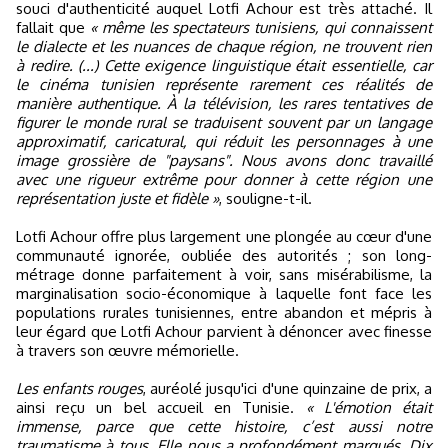
souci d'authenticité auquel Lotfi Achour est très attaché. Il
fallait que
« même les spectateurs tunisiens, qui connaissent
le dialecte et les nuances de chaque région, ne trouvent rien
à redire. (...) Cette exigence linguistique était essentielle, car
le cinéma tunisien représente rarement ces réalités de
manière authentique. À la télévision, les rares tentatives de
figurer le monde rural se traduisent souvent par un langage
approximatif, caricatural, qui réduit les personnages à une
image grossière de "paysans". Nous avons donc travaillé
avec une rigueur extrême pour donner à cette région une
représentation juste et fidèle »
, souligne-t-il.
Lotfi Achour offre plus largement une plongée au cœur d'une
communauté ignorée, oubliée des autorités ; son long-
métrage donne parfaitement à voir, sans misérabilisme, la
marginalisation socio-économique à laquelle font face les
populations rurales tunisiennes, entre abandon et mépris à
leur égard que Lotfi Achour parvient à dénoncer avec finesse
à travers son œuvre mémorielle.
Les enfants rouges
, auréolé jusqu'ici d'une quinzaine de prix, a
ainsi reçu un bel accueil en Tunisie.
« L'émotion était
immense, parce que cette histoire, c’est aussi notre
traumatisme à tous. Elle nous a profondément marqués. Dix