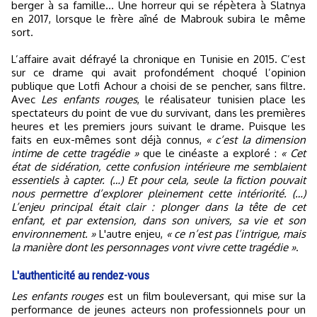
berger à sa famille… Une horreur qui se répètera à Slatnya
en 2017, lorsque le frère aîné de Mabrouk subira le même
sort.
L’affaire avait défrayé la chronique en Tunisie en 2015. C’est
sur ce drame qui avait profondément choqué l’opinion
publique que Lotfi Achour a choisi de se pencher, sans filtre.
Avec
Les enfants rouges
, le réalisateur tunisien place les
spectateurs du point de vue du survivant, dans les premières
heures et les premiers jours suivant le drame. Puisque les
faits en eux-mêmes sont déjà connus,
« c’est la dimension
intime de cette tragédie »
que le cinéaste a exploré :
« Cet
état de sidération, cette confusion intérieure me semblaient
essentiels à capter. (…) Et pour cela, seule la fiction pouvait
nous permettre d’explorer pleinement cette intériorité. (…)
L’enjeu principal était clair : plonger dans la tête de cet
enfant, et par extension, dans son univers, sa vie et son
environnement. »
L'autre enjeu,
« ce n’est pas l’intrigue, mais
la manière dont les personnages vont vivre cette tragédie »
.
L'authenticité au rendez-vous
Les enfants rouges
est un film bouleversant, qui mise sur la
performance de jeunes acteurs non professionnels pour un