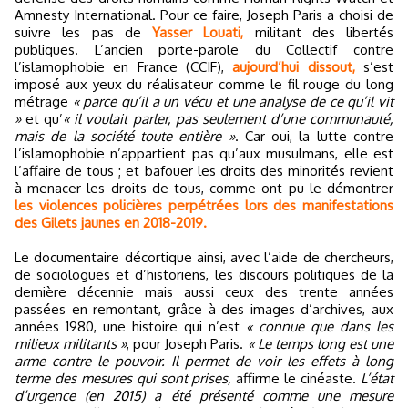
Amnesty International. Pour ce faire, Joseph Paris a choisi de
suivre les pas de
Yasser Louati,
militant des libertés
publiques. L’ancien porte-parole du Collectif contre
l’islamophobie en France (CCIF),
aujourd’hui dissout,
s’est
imposé aux yeux du réalisateur comme le fil rouge du long
métrage
« parce qu’il a un vécu et une analyse de ce qu’il vit
»
et qu’
« il voulait parler, pas seulement d’une communauté,
mais de la société toute entière »
. Car oui, la lutte contre
l’islamophobie n’appartient pas qu’aux musulmans, elle est
l’affaire de tous ; et bafouer les droits des minorités revient
à menacer les droits de tous, comme ont pu le démontrer
les violences policières perpétrées lors des manifestations
des Gilets jaunes en 2018-2019.
Le documentaire décortique ainsi, avec l’aide de chercheurs,
de sociologues et d’historiens, les discours politiques de la
dernière décennie mais aussi ceux des trente années
passées en remontant, grâce à des images d’archives, aux
années 1980, une histoire qui n’est
« connue que dans les
milieux militants »
, pour Joseph Paris.
« Le temps long est une
arme contre le pouvoir. Il permet de voir les effets à long
terme des mesures qui sont prises,
affirme le cinéaste.
L’état
d’urgence (en 2015) a été présenté comme une mesure