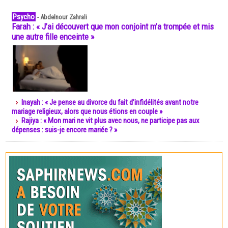
Psycho
-
Abdelnour Zahrali
Farah : « J’ai découvert que mon conjoint m’a trompée et mis
une autre fille enceinte »
Inayah : « Je pense au divorce du fait d’infidélités avant notre
mariage religieux, alors que nous étions en couple »
Rajiya : « Mon mari ne vit plus avec nous, ne participe pas aux
dépenses : suis-je encore mariée ? »