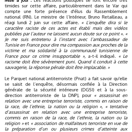
Mise à jour :
Les réactions politiques se font encore très
timides sur cette affaire, particulièrement dans le Var qui
compte une forte présence d'élus du Rassemblement
national (RN). Le ministre de l’Intérieur, Bruno Retailleau, a
réagi lundi 2 juin sur cette affaire.
« L’enquête dira si le
caractère raciste de ces actes est établi mais des vidéos
publiées par l’auteur ne laissent aucun doute sur ce point ». «
Je me suis entretenu à l’instant avec l’ambassadeur de
Tunisie en France pour dire ma compassion aux proches de la
victime et ma solidarité à la communauté tunisienne de
France pour ce crime insupportable »,
a-t-il indiqué.
« Le
racisme doit être sévèrement puni. Quand il conduit à cette
sauvagerie, la réponse pénale doit être implacable. »
Le Parquet national antiterroriste (Pnat) a fait savoir qu'elle
se saisit de l’enquête, désormais confiée à la Direction
générale de la sécurité intérieure (DGSI) et à la sous-
direction antiterroriste de la DNPJ, pour
« assassinat en
relation avec une entreprise terroriste, commis en raison de
la race, de l’ethnie, la nation ou la religion », « tentative
d’assassinat en relation avec une entreprise terroriste,
commis en raison de la race, de l’ethnie, la nation ou la
religion »
et
« association de malfaiteurs terroriste en vue de
la préparation d’un ou plusieurs crimes d’atteinte aux