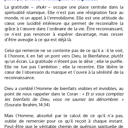
La gratitude –
shukr
– occupe une place centrale dans la
spiritualité islamique. Elle n’est pas une résignation face au
monde, ni un appel à l’immobilisme. Elle est une attitude du
cœur, une lucidité intérieure qui permet de reconnaître la
grâce à l’œuvre dans l’ordinaire de la vie. Être reconnaissant,
ce n’est pas renoncer à espérer davantage, mais cesser
d’être aveugle à ce qui est déjà là.
Celui qui remercie ne se contente pas de ce qu’il a : il le voit,
il l’honore, il en fait un pont vers Dieu, le Bienfaiteur, plutôt
qu’un écran. La gratitude n’éteint pas le désir ; elle le purifie.
Elle ne tue pas l’ambition ; elle la recentre. Elle libère le
cœur de l’obsession du manque et l’ouvre à la sérénité de la
reconnaissance.
Dieu a comblé l’Homme de bienfaits visibles et invisibles, au
point de nous rappeler dans le Coran :
« Et si vous comptiez
les bienfaits de Dieu, vous ne sauriez les dénombrer. »
(Sourate Ibrahim, 14:34)
Mais l’Homme, absorbé par le calcul de ce qu’il n’a pas,
oublie de remercier pour ce qu’il reçoit à chaque instant.
Peut-être que le véritable chemin de guérison spirituelle de