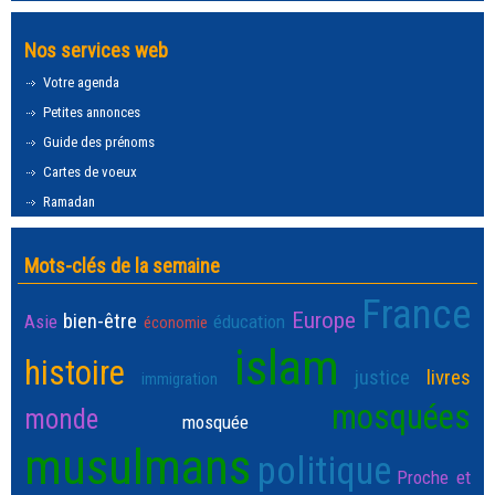
Nos services web
Votre agenda
Petites annonces
Guide des prénoms
Cartes de voeux
Ramadan
Mots-clés de la semaine
France
Europe
bien-être
Asie
éducation
économie
islam
histoire
justice
livres
immigration
mosquées
monde
mosquée
musulmans
politique
Proche et