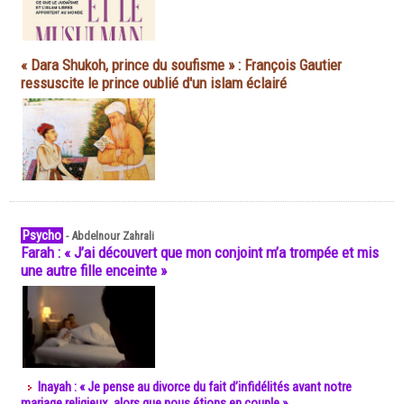
« Dara Shukoh, prince du soufisme » : François Gautier
ressuscite le prince oublié d'un islam éclairé
Psycho
-
Abdelnour Zahrali
Farah : « J’ai découvert que mon conjoint m’a trompée et mis
une autre fille enceinte »
Inayah : « Je pense au divorce du fait d’infidélités avant notre
mariage religieux, alors que nous étions en couple »