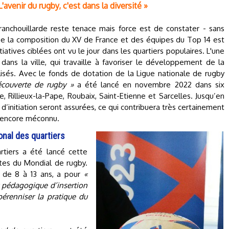
avenir du rugby, c'est dans la diversité »
franchouillarde reste tenace mais force est de constater - sans
ue la composition du XV de France et des équipes du Top 14 est
tiatives ciblées ont vu le jour dans les quartiers populaires. L'une
 dans la ville, qui travaille à favoriser le développement de la
isés. Avec le fonds de dotation de la Ligue nationale de rugby
couverte de rugby »
a été lancé en novembre 2022 dans six
, Rillieux-la-Pape, Roubaix, Saint-Etienne et Sarcelles. Jusqu’en
’initiation seront assurées, ce qui contribuera très certainement
rt encore méconnu.
onal des quartiers
rtiers a été lancé cette
tes du Mondial de rugby.
ts de 8 à 13 ans, a pour
«
er pédagogique d’insertion
pérenniser la pratique du