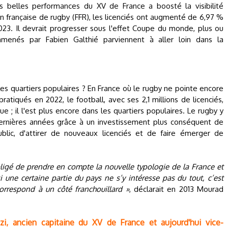
belles performances du XV de France a boosté la visibilité
n française de rugby (FFR), les licenciés ont augmenté de 6,97 %
23. Il devrait progresser sous l'effet Coupe du monde, plus ou
menés par Fabien Galthié parviennent à aller loin dans la
 les quartiers populaires ? En France où le rugby ne pointe encore
ratiqués en 2022, le football, avec ses 2,1 millions de licenciés,
e ; il l'est plus encore dans les quartiers populaires. Le rugby y
ernières années grâce à un investissement plus conséquent de
public, d'attirer de nouveaux licenciés et de faire émerger de
obligé de prendre en compte la nouvelle typologie de la France et
si une certaine partie du pays ne s’y intéresse pas du tout, c’est
 correspond à un côté franchouillard »
, déclarait en 2013 Mourad
azzi, ancien capitaine du XV de France et aujourd'hui vice-