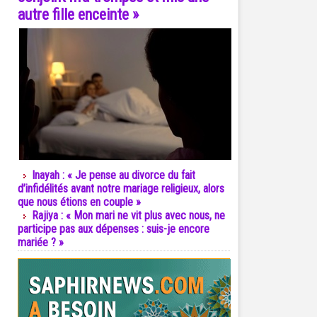
autre fille enceinte »
Inayah : « Je pense au divorce du fait
d’infidélités avant notre mariage religieux, alors
que nous étions en couple »
Rajiya : « Mon mari ne vit plus avec nous, ne
participe pas aux dépenses : suis-je encore
mariée ? »