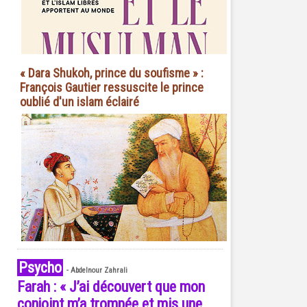
« Dara Shukoh, prince du soufisme » :
François Gautier ressuscite le prince
oublié d'un islam éclairé
Psycho
-
Abdelnour Zahrali
Farah : « J’ai découvert que mon
conjoint m’a trompée et mis une