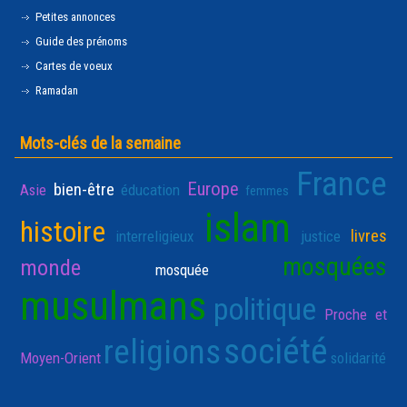
Petites annonces
Guide des prénoms
Cartes de voeux
Ramadan
Mots-clés de la semaine
France
Europe
bien-être
Asie
éducation
femmes
islam
histoire
livres
interreligieux
justice
mosquées
monde
mosquée
musulmans
politique
Proche et
société
religions
Moyen-Orient
solidarité