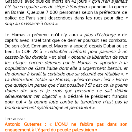
Gazaouis, avec plus de morts en 42 jours
« qu'il n'en a jamais
été tué en quatre ans de siège à Sarajevo »
pendant la guerre
en Bosnie. Quelque 7 000 personnes selon la préfecture de
police de Paris sont descendues dans les rues pour dire
«
stop au massacre à Gaza ».
Le Hamas a prévenu qu’il n’y aura
« plus d’échange »
de
captifs avec Israël tant que ce dernier poursuit ses combats.
De son côté, Emmanuel Macron a appelé depuis Dubaï où se
tient la COP 28 à
« redoubler d’efforts pour parvenir à un
cessez-le-feu durable »
et ainsi
« obtenir la libération de tous
les otages encore détenus par le Hamas et apporter à la
population de Gaza l’aide dont elle a urgemment besoin, et
de donner à Israël la certitude que sa sécurité est rétablie »
.
«
La destruction totale du Hamas, qu’est-ce que c’est ? Est-ce
que quelqu’un pense que c’est possible ? Si c’est ça, la guerre
durera dix ans et je crois que personne ne sait définir
sérieusement cet objectif »
, a déclaré le président français
pour qui
« la bonne lutte contre le terrorisme n’est pas le
bombardement systématique et permanent ».
Lire aussi :
Antonio Guterres : « L’ONU ne faiblira pas dans son
engagement à l’égard du peuple palestinien »