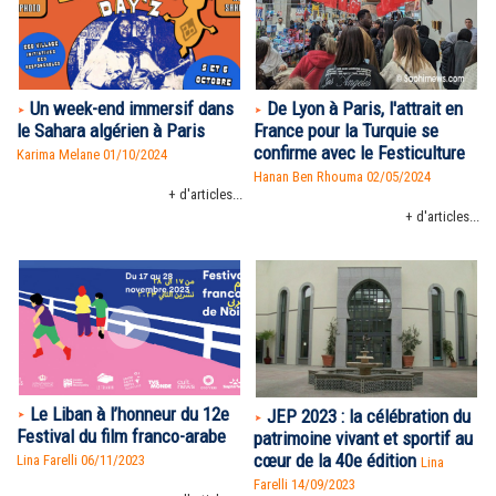
Un week-end immersif dans
De Lyon à Paris, l'attrait en
le Sahara algérien à Paris
France pour la Turquie se
confirme avec le Festiculture
Karima Melane 01/10/2024
Hanan Ben Rhouma
02/05/2024
+ d'articles...
+ d'articles...
Le Liban à l’honneur du 12e
JEP 2023 : la célébration du
Festival du film franco-arabe
patrimoine vivant et sportif au
cœur de la 40e édition
Lina Farelli 06/11/2023
Lina
Farelli 14/09/2023