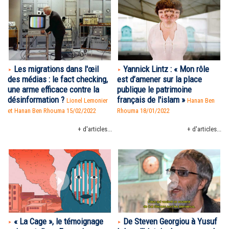
Les migrations dans l'œil
Yannick Lintz : « Mon rôle
des médias : le fact checking,
est d’amener sur la place
une arme efficace contre la
publique le patrimoine
désinformation ?
français de l'islam »
Lionel Lemonier
Hanan Ben
et Hanan Ben Rhouma 15/02/2022
Rhouma
18/01/2022
+ d'articles...
+ d'articles...
« La Cage », le témoignage
De Steven Georgiou à Yusuf