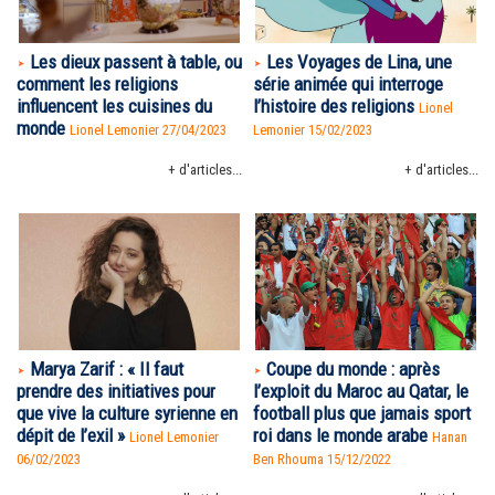
Les dieux passent à table, ou
Les Voyages de Lina, une
comment les religions
série animée qui interroge
influencent les cuisines du
l’histoire des religions
Lionel
monde
Lionel Lemonier 27/04/2023
Lemonier 15/02/2023
+ d'articles...
+ d'articles...
Marya Zarif : « Il faut
Coupe du monde : après
prendre des initiatives pour
l’exploit du Maroc au Qatar, le
que vive la culture syrienne en
football plus que jamais sport
dépit de l’exil »
roi dans le monde arabe
Lionel Lemonier
Hanan
06/02/2023
Ben Rhouma
15/12/2022