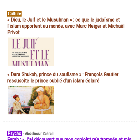
Culture
« Dieu, le Juif et le Musulman » : ce que le judaïsme et
l'islam apportent au monde, avec Marc Neiger et Michaël
Privot
« Dara Shukoh, prince du soufisme » : François Gautier
ressuscite le prince oublié d'un islam éclairé
Psycho
-
Abdelnour Zahrali
Farah : « J’ai découvert que mon conjoint m’a trompée et mis