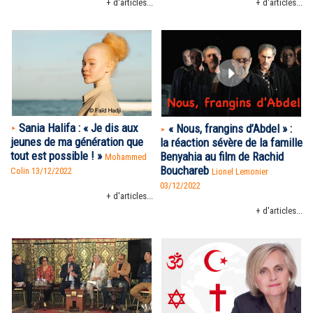
+ d'articles...
+ d'articles...
Sania Halifa : « Je dis aux
« Nous, frangins d’Abdel » :
jeunes de ma génération que
la réaction sévère de la famille
tout est possible ! »
Benyahia au film de Rachid
Mohammed
Bouchareb
Colin
13/12/2022
Lionel Lemonier
03/12/2022
+ d'articles...
+ d'articles...