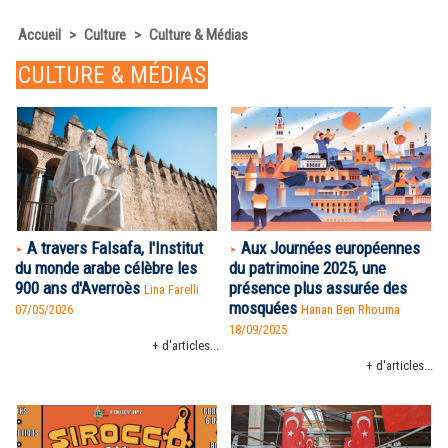
Accueil
>
Culture
>
Culture & Médias
CULTURE & MÉDIAS
A travers Falsafa, l'Institut
Aux Journées européennes
du monde arabe célèbre les
du patrimoine 2025, une
900 ans d'Averroès
présence plus assurée des
Lina Farelli
mosquées
07/05/2026
Hanan Ben Rhouma
18/09/2025
+ d'articles...
+ d'articles...