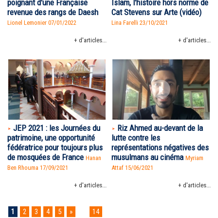
poignant d'une Française
Islam, l'histoire hors norme de
revenue des rangs de Daesh
Cat Stevens sur Arte (vidéo)
Lionel Lemonier 07/01/2022
Lina Farelli 23/10/2021
+ d'articles...
+ d'articles...
JEP 2021 : les Journées du
Riz Ahmed au-devant de la
patrimoine, une opportunité
lutte contre les
fédératrice pour toujours plus
représentations négatives des
de mosquées de France
musulmans au cinéma
Hanan
Myriam
Ben Rhouma
17/09/2021
Attaf
15/06/2021
+ d'articles...
+ d'articles...
1
2
3
4
5
»
...
14