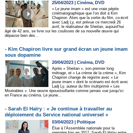
25/04/2023
|
Cinéma, DVD
« Le jeune imam » est une vraie pépite
cinématographique que l’on doit à Kim
Chapiron. Alors que la sortie du film, co-écrit
avec Ladj Ly, est prévue ce mercredi 26
avril, le réalisateur de Sheitan, aujourd’hui
âgé de 42 ans, se livre sur les coulisses de sa nouvelle œuvre qui
dépasse bien des...
Kim Chapiron livre sur grand écran un jeune imam
sous dopamine
20/04/2023
|
Cinéma, DVD
Après « Sheitan », son premier long
métrage, et « La crème de la crème », Kim
Chapiron change de registre avec « Le
jeune imam » dont le scénario est écrit avec
Ladj Ly, auteur du film multiprimé « Les
Misérables ». Une œuvre époustouflante comme jamais vue jusqu’ici
en France au cinéma. Le jeune...
Sarah El Haïry : « Je continue à travailler au
déploiement du Service national universel »
03/04/2023
|
Politique
Élue à l’Assemblée nationale pour la
première fois en 2017, Sarah El Haïry entre