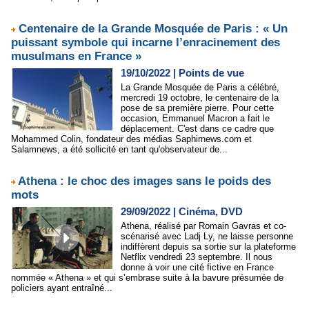
Centenaire de la Grande Mosquée de Paris : « Un
puissant symbole qui incarne l’enracinement des
musulmans en France »
19/10/2022
|
Points de vue
La Grande Mosquée de Paris a célébré,
mercredi 19 octobre, le centenaire de la
pose de sa première pierre. Pour cette
occasion, Emmanuel Macron a fait le
déplacement. C'est dans ce cadre que
Mohammed Colin, fondateur des médias Saphirnews.com et
Salamnews, a été sollicité en tant qu'observateur de...
Athena : le choc des images sans le poids des
mots
29/09/2022
|
Cinéma, DVD
Athena, réalisé par Romain Gavras et co-
scénarisé avec Ladj Ly, ne laisse personne
indiffèrent depuis sa sortie sur la plateforme
Netflix vendredi 23 septembre. Il nous
donne à voir une cité fictive en France
nommée « Athena » et qui s’embrase suite à la bavure présumée de
policiers ayant entraîné...