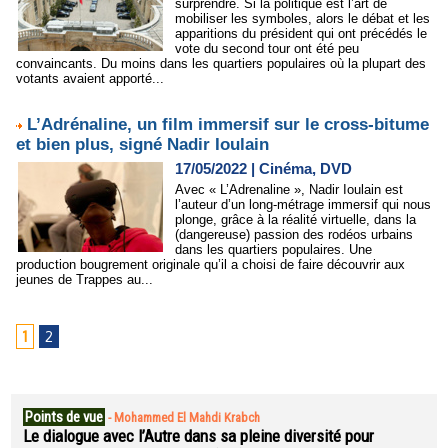
surprendre. Si la politique est l’art de
mobiliser les symboles, alors le débat et les
apparitions du président qui ont précédés le
vote du second tour ont été peu
convaincants. Du moins dans les quartiers populaires où la plupart des
votants avaient apporté...
L’Adrénaline, un film immersif sur le cross-bitume
et bien plus, signé Nadir Ioulain
17/05/2022
|
Cinéma, DVD
Avec « L’Adrenaline », Nadir Ioulain est
l’auteur d’un long-métrage immersif qui nous
plonge, grâce à la réalité virtuelle, dans la
(dangereuse) passion des rodéos urbains
dans les quartiers populaires. Une
production bougrement originale qu’il a choisi de faire découvrir aux
jeunes de Trappes au...
1
2
Points de vue
-
Mohammed El Mahdi Krabch
Le dialogue avec l’Autre dans sa pleine diversité pour