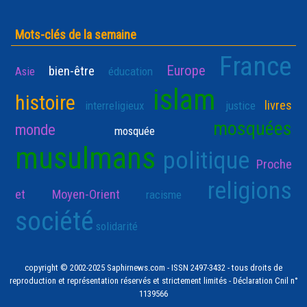
Mots-clés de la semaine
France
Europe
bien-être
Asie
éducation
islam
histoire
livres
interreligieux
justice
mosquées
monde
mosquée
musulmans
politique
Proche
religions
et Moyen-Orient
racisme
société
solidarité
copyright © 2002-2025 Saphirnews.com - ISSN 2497-3432 - tous droits de
reproduction et représentation réservés et strictement limités - Déclaration Cnil n°
1139566