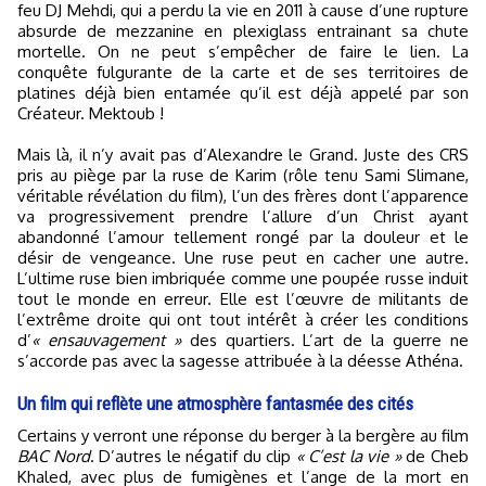
feu DJ Mehdi, qui a perdu la vie en 2011 à cause d’une rupture
absurde de mezzanine en plexiglass entrainant sa chute
mortelle. On ne peut s’empêcher de faire le lien. La
conquête fulgurante de la carte et de ses territoires de
platines déjà bien entamée qu’il est déjà appelé par son
Créateur. Mektoub !
Mais là, il n’y avait pas d’Alexandre le Grand. Juste des CRS
pris au piège par la ruse de Karim (rôle tenu Sami Slimane,
véritable révélation du film), l’un des frères dont l’apparence
va progressivement prendre l’allure d’un Christ ayant
abandonné l’amour tellement rongé par la douleur et le
désir de vengeance. Une ruse peut en cacher une autre.
L’ultime ruse bien imbriquée comme une poupée russe induit
tout le monde en erreur. Elle est l’œuvre de militants de
l’extrême droite qui ont tout intérêt à créer les conditions
d’
« ensauvagement »
des quartiers. L’art de la guerre ne
s’accorde pas avec la sagesse attribuée à la déesse Athéna.
Un film qui reflète une atmosphère fantasmée des cités
Certains y verront une réponse du berger à la bergère au film
BAC Nord
. D’autres le négatif du clip
« C’est la vie »
de Cheb
Khaled, avec plus de fumigènes et l’ange de la mort en