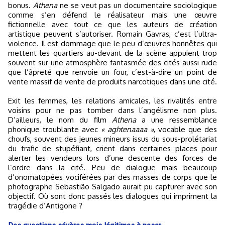
bonus.
Athena
ne se veut pas un documentaire sociologique
comme s’en défend le réalisateur mais une œuvre
fictionnelle avec tout ce que les auteurs de création
artistique peuvent s’autoriser. Romain Gavras, c’est l’ultra-
violence. Il est dommage que le peu d’œuvres honnêtes qui
mettent les quartiers au-devant de la scène appuient trop
souvent sur une atmosphère fantasmée des cités aussi rude
que l’âpreté que renvoie un four, c’est-à-dire un point de
vente massif de vente de produits narcotiques dans une cité.
Exit les femmes, les relations amicales, les rivalités entre
voisins pour ne pas tomber dans l’angélisme non plus.
D’ailleurs, le nom du film
Athena
a une ressemblance
phonique troublante avec
« aghtenaaaa »
, vocable que des
choufs, souvent des jeunes mineurs issus du sous-prolétariat
du trafic de stupéfiant, crient dans certaines places pour
alerter les vendeurs lors d’une descente des forces de
l’ordre dans la cité. Peu de dialogue mais beaucoup
d’onomatopées vociférées par des masses de corps que le
photographe Sebastião Salgado aurait pu capturer avec son
objectif. Où sont donc passés les dialogues qui impriment la
tragédie d’Antigone ?