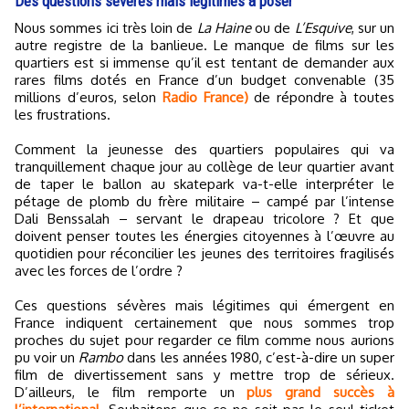
Des questions sévères mais légitimes à poser
Nous sommes ici très loin de
La Haine
ou de
L’Esquive
, sur un
autre registre de la banlieue. Le manque de films sur les
quartiers est si immense qu’il est tentant de demander aux
rares films dotés en France d’un budget convenable (35
millions d’euros, selon
Radio France)
de répondre à toutes
les frustrations.
Comment la jeunesse des quartiers populaires qui va
tranquillement chaque jour au collège de leur quartier avant
de taper le ballon au skatepark va-t-elle interpréter le
pétage de plomb du frère militaire – campé par l’intense
Dali Benssalah – servant le drapeau tricolore ? Et que
doivent penser toutes les énergies citoyennes à l’œuvre au
quotidien pour réconcilier les jeunes des territoires fragilisés
avec les forces de l’ordre ?
Ces questions sévères mais légitimes qui émergent en
France indiquent certainement que nous sommes trop
proches du sujet pour regarder ce film comme nous aurions
pu voir un
Rambo
dans les années 1980, c’est-à-dire un super
film de divertissement sans y mettre trop de sérieux.
D’ailleurs, le film remporte un
plus grand succès à