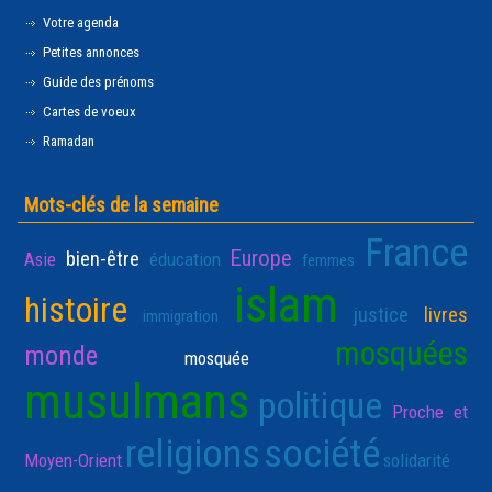
Votre agenda
Petites annonces
Guide des prénoms
Cartes de voeux
Ramadan
Mots-clés de la semaine
France
Europe
bien-être
Asie
éducation
femmes
islam
histoire
justice
livres
immigration
mosquées
monde
mosquée
musulmans
politique
Proche et
religions
société
Moyen-Orient
solidarité