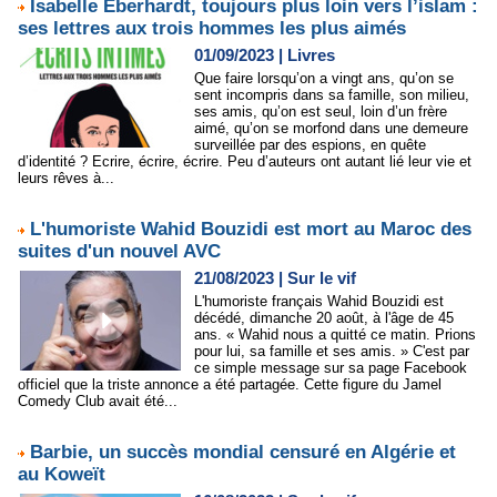
Isabelle Eberhardt, toujours plus loin vers l’islam :
ses lettres aux trois hommes les plus aimés
01/09/2023
|
Livres
Que faire lorsqu’on a vingt ans, qu’on se
sent incompris dans sa famille, son milieu,
ses amis, qu’on est seul, loin d’un frère
aimé, qu’on se morfond dans une demeure
surveillée par des espions, en quête
d’identité ? Ecrire, écrire, écrire. Peu d’auteurs ont autant lié leur vie et
leurs rêves à...
L'humoriste Wahid Bouzidi est mort au Maroc des
suites d'un nouvel AVC
21/08/2023
|
Sur le vif
L'humoriste français Wahid Bouzidi est
décédé, dimanche 20 août, à l'âge de 45
ans. « Wahid nous a quitté ce matin. Prions
pour lui, sa famille et ses amis. » C'est par
ce simple message sur sa page Facebook
officiel que la triste annonce a été partagée. Cette figure du Jamel
Comedy Club avait été...
Barbie, un succès mondial censuré en Algérie et
au Koweït