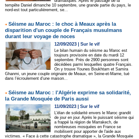
dramatiques. Après le passage de la
tempête Daniel dimanche 10 septembre, une grande partie du pays, le
nord-est tout particulièrement, se...
Séisme au Maroc : le choc à Meaux après la
disparition d'un couple de Français musulmans
durant leur voyage de noces
12/09/2023
|
Sur le vif
Le bilan humain du séisme au Maroc est
toujours provisoire en date du mardi 12
septembre. Près de 2900 personnes sont
décédées parmi lesquelles quatre Français.
On y trouve Younes Boukhtam et Samira
Ghanmi, un jeune couple originaire de Meaux, en Seine-et-Marne, tué
dans l’écroulement d’une maison...
Séisme au Maroc : l'Algérie exprime sa solidarité,
la Grande Mosquée de Paris aussi
11/09/2023
|
Sur le vif
L'élan de solidarité envers le Maroc grandit
de jour en jour. Après le puissant séisme qui
a frappé la région de Marrakech, de
nombreuses mosquées en France se
mobilisent pour apporter de l'aide aux
victimes. « Face à cette catastrophe dramatique », la Grande Mosquée