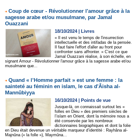
Coup de cœur - Révolutionner l'amour grâce à la
sagesse arabe et/ou musulmane, par Jamal
Ouazzani
18/10/2024
|
Livres
« Il est venu le temps de l'insurrection
intellectuelle et des intifadas de la pensée.
Il faut faire l'effort d'aller au front pour
confronter sans affronter. » C’est ce que
Jamal Ouazzani réalise, à son échelle, en
signant Amour - Révolutionner l'amour grâce à la sagesse arabe et/ou
musulmane que...
Quand « l’Homme parfait » est une femme : la
sainteté au féminin en islam, le cas d'Âisha al-
Mannûbiyya
16/10/2024
|
Points de vue
Jusque-là, on connaissait surtout les «
folles en Dieu » des premiers siècles de
l’islam en Orient, dont la mémoire nous a
été conservée par les nombreux
dictionnaires biographiques et dont la folie
en Dieu était devenue un véritable marqueur d’identité : Rayhâna al-
Majnûna (« la folle »), Maymûna...