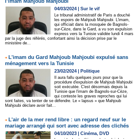
l’imam Mahjoub Mahjoubi
04/03/2024
|
Sur le vif
Le tribunal administratif de Paris a douché
les espoirs de Mahjoub Mahjoubi. L'imam,
qui officiait dans la mosquée de Bagnols-
sur-Cèze, dans le Gard, a vu son expulsion
express vers la Tunisie validée lundi 4 mars
par la juge des référés, confortant ainsi la décision prise par le
ministère de...
L'imam du Gard Mahjoub Mahjoubi expulsé sans
ménagement vers la Tunisie
23/02/2024
|
Politique
Il aura fallu quelques jours pour que la
procédure d'expulsion de Mahjoub Mahjoubi
soit exécutée. C'est désormais depuis la
Tunisie que l'imam de Bagnols-sur-Cèze,
qui conteste les graves reproches qui lui
sont faites, va tenter de se défendre. Le « lapsus » que Mahjoub
Mahjoubi déclare avoir fait...
L'air de la mer rend libre : un regard neuf sur le
mariage arrangé qui sort avec adresse des clichés
04/10/2023
|
Cinéma, DVD