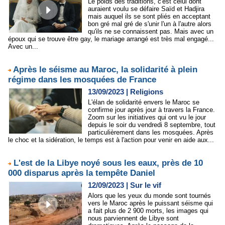
Le poids des traditions, c'est celui dont
auraient voulu se défaire Saïd et Hadjira
mais auquel ils se sont pliés en acceptant
bon gré mal gré de s'unir l'un à l'autre alors
qu'ils ne se connaissent pas. Mais avec un
époux qui se trouve être gay, le mariage arrangé est très mal engagé...
Avec un...
Après le séisme au Maroc, la solidarité à plein
régime dans les mosquées de France
13/09/2023
|
Religions
L'élan de solidarité envers le Maroc se
confirme jour après jour à travers la France.
Zoom sur les initiatives qui ont vu le jour
depuis le soir du vendredi 8 septembre, tout
particulièrement dans les mosquées. Après
le choc et la sidération, le temps est à l'action pour venir en aide aux...
L'est de la Libye noyé sous les eaux, près de 10
000 disparus après la tempête Daniel
12/09/2023
|
Sur le vif
Alors que les yeux du monde sont tournés
vers le Maroc après le puissant séisme qui
a fait plus de 2 900 morts, les images qui
nous parviennent de Libye sont