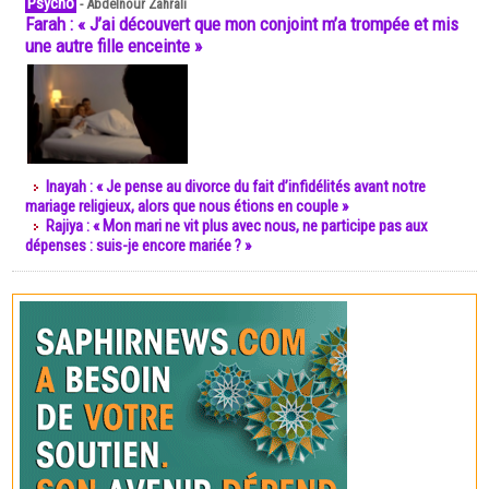
Psycho
-
Abdelnour Zahrali
Farah : « J’ai découvert que mon conjoint m’a trompée et mis
une autre fille enceinte »
Inayah : « Je pense au divorce du fait d’infidélités avant notre
mariage religieux, alors que nous étions en couple »
Rajiya : « Mon mari ne vit plus avec nous, ne participe pas aux
dépenses : suis-je encore mariée ? »