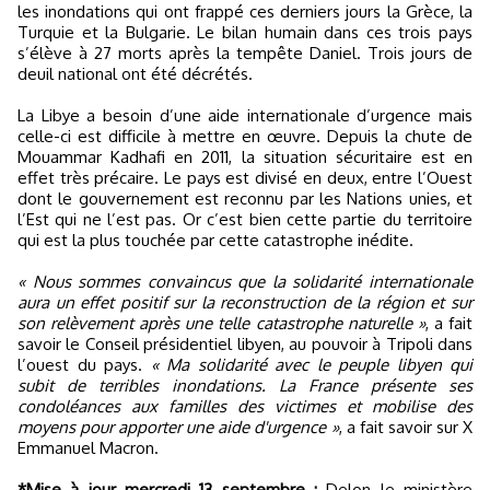
les inondations qui ont frappé ces derniers jours la Grèce, la
Turquie et la Bulgarie. Le bilan humain dans ces trois pays
s’élève à 27 morts après la tempête Daniel. Trois jours de
deuil national ont été décrétés.
La Libye a besoin d’une aide internationale d’urgence mais
celle-ci est difficile à mettre en œuvre. Depuis la chute de
Mouammar Kadhafi en 2011, la situation sécuritaire est en
effet très précaire. Le pays est divisé en deux, entre l’Ouest
dont le gouvernement est reconnu par les Nations unies, et
l’Est qui ne l’est pas. Or c’est bien cette partie du territoire
qui est la plus touchée par cette catastrophe inédite.
« Nous sommes convaincus que la solidarité internationale
aura un effet positif sur la reconstruction de la région et sur
son relèvement après une telle catastrophe naturelle »
, a fait
savoir le Conseil présidentiel libyen, au pouvoir à Tripoli dans
l’ouest du pays.
« Ma solidarité avec le peuple libyen qui
subit de terribles inondations. La France présente ses
condoléances aux familles des victimes et mobilise des
moyens pour apporter une aide d'urgence »
, a fait savoir sur X
Emmanuel Macron.
*Mise à jour mercredi 13 septembre :
Delon le ministère