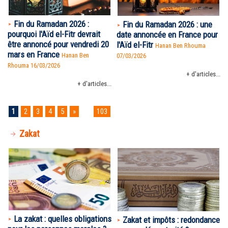
Fin du Ramadan 2026 :
Fin du Ramadan 2026 : une
pourquoi l'Aïd el-Fitr devrait
date annoncée en France pour
être annoncé pour vendredi 20
l'Aïd el-Fitr
Hanan Ben Rhouma
mars en France
Hanan Ben
07/03/2026
Rhouma
16/03/2026
+ d'articles...
+ d'articles...
1
2
3
4
5
»
...
103
Zakat
La zakat : quelles obligations
Zakat et impôts : redondance