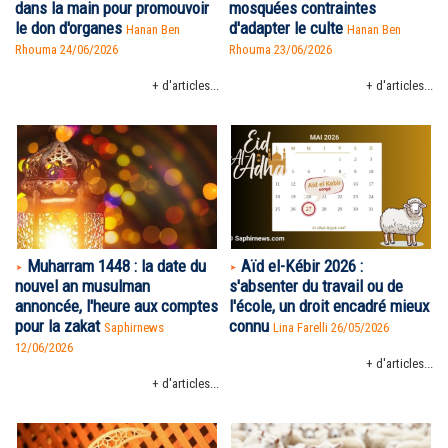
dans la main pour promouvoir
mosquées contraintes
le don d'organes
d'adapter le culte
Hanan Ben
Hanan Ben
Rhouma
24/06/2026
Rhouma
23/06/2026
+ d'articles...
+ d'articles...
Muharram 1448 : la date du
Aïd el-Kébir 2026 :
nouvel an musulman
s'absenter du travail ou de
annoncée, l'heure aux comptes
l'école, un droit encadré mieux
pour la zakat
connu
Saphirnews
Lina Farelli 26/05/2026
12/06/2026
+ d'articles...
+ d'articles...