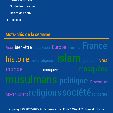
Guide des prénoms
Cartes de voeux
Ramadan
Mots-clés de la semaine
France
Europe
bien-être
Asie
éducation
femmes
islam
histoire
livres
interreligieux
justice
mosquées
monde
mosquée
musulmans
politique
Proche et
société
religions
Moyen-Orient
solidarité
copyright © 2002-2025 Saphirnews.com - ISSN 2497-3432 - tous droits de