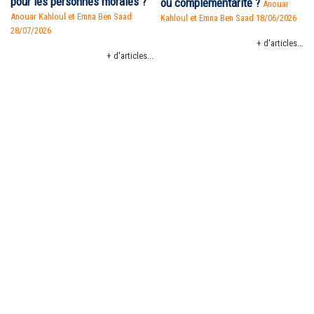
pour les personnes morales ?
ou complémentarité ?
Anouar
Anouar Kahloul et Emna Ben Saad
Kahloul et Emna Ben Saad 18/06/2026
28/07/2026
+ d'articles...
+ d'articles...