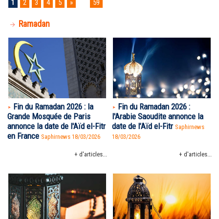
1
2
3
4
5
»
...
59
Ramadan
Fin du Ramadan 2026 : la
Fin du Ramadan 2026 :
Grande Mosquée de Paris
l'Arabie Saoudite annonce la
annonce la date de l'Aïd el-Fitr
date de l’Aïd el-Fitr
Saphirnews
en France
Saphirnews 18/03/2026
18/03/2026
+ d'articles...
+ d'articles...