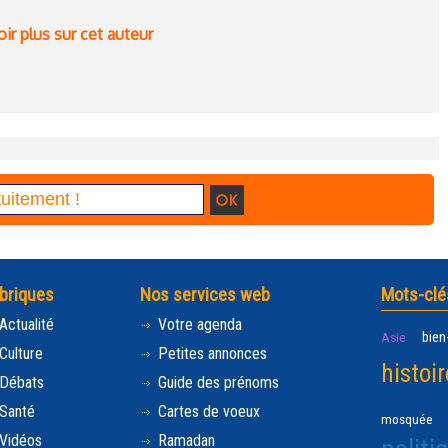
ir plus sur cet auteur
briques
Nos services web
Mots-clé
Actualité
Votre agenda
bien
Asie
Culture
Petites annonces
histoir
Débats
Guide des prénoms
Santé
Cartes de voeux
mosquée
Vidéos
Ramadan