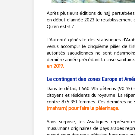
Après plusieurs éditions du hajj perturbée
en début d'année 2023 le rétablissement
Qu'en est-il ?
L'Autorité générale des statistiques d'A
venus accomplir le cinquième pilier de l'i
autorités saoudiennes ne sont néanmoins
dernière année précédant la crise sanitair
en 2019.
Le contingent des zones Europe et Amér
Dans le détail, 1 660 915 pèlerins (90 %) 
citoyens et résidents du royaume. La rép
contre 875 351 femmes. Ces dernières ne
(mahram) pour faire le pèlerinage.
Sans surprise, les Asiatiques représent
musulmans originaires de pays arabes repré
quand ceux des pays africains, hors pays ar