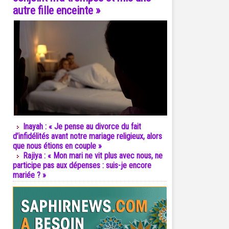
autre fille enceinte »
Inayah : « Je pense au divorce du fait
d’infidélités avant notre mariage religieux, alors
que nous étions en couple »
Rajiya : « Mon mari ne vit plus avec nous, ne
participe pas aux dépenses : suis-je encore
mariée ? »