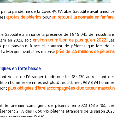
s par la pandémie de la Covid-19, l'Arabie Saoudite avait annoncé
quotas de pèlerins
un retour à la normale en fanfare.
 des
pour
rabie Saoudite a annoncé la présence de 1 845 045 de musulmans
environ un million de plus qu'en 2022.
slam en 2023, soit
Les
 pas parvenus à accueillir autant de pèlerins que lors de la
près de 2,5 millions de pèlerins
e. La Mecque avait alors recensé
iques en forte baisse
sont venus de l'étranger tandis que les 184 130 autres sont des
artition hommes-femmes est plutôt équilibrée : 969 694 hommes
plus obligées d'être accompagnées d'un tuteur masculin
 sont
ent le premier contingent de pèlerins en 2023 (63,5 %). Les
sentent 21 % des 1 660 915 pèlerins étrangers de la saison 2023
abes, représentent 13,4 %.