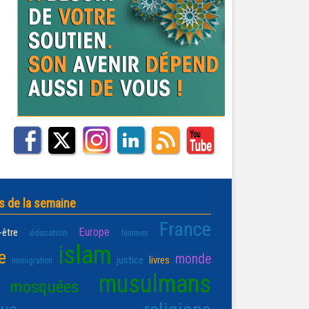
s de la semaine
France
Europe
-être
éducation
femmes
islam
e
monde
justice
livres
immigration
musulmans
mosquées