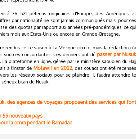
censé 36 521 pèlerins originaires d'Europe, des Amériques et
chiffres par nationalité ne sont jamais communiqués mais, pour ces
aisse des quotas par rapport aux années pré-pandémiques, ce qui
rniers mois aux États-Unis ou encore en Grande-Bretagne.
tre rendus cette saison à La Mecque circule, mais la rédaction n'a
passer par Nusuk
s sources concordantes. Ces derniers ont dû
. La plateforme en ligne, gérée par le ministère saoudien du Hajj
Motawif en 2022
is à l'instar de
, des couacs ont été recensés
ers les réseaux sociaux pour se plaindre. Il faudra attendre le
n sérieux bilan de Nusuk.
suk, des agences de voyages proposent des services qui font
 à 55 nouveaux pays
 pour la omra pendant le Ramadan