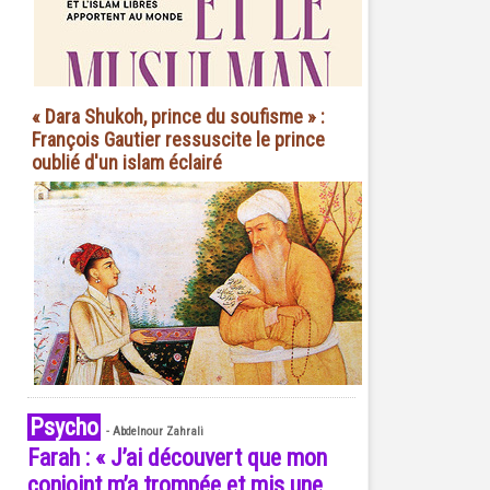
« Dara Shukoh, prince du soufisme » :
François Gautier ressuscite le prince
oublié d'un islam éclairé
Psycho
-
Abdelnour Zahrali
Farah : « J’ai découvert que mon
conjoint m’a trompée et mis une