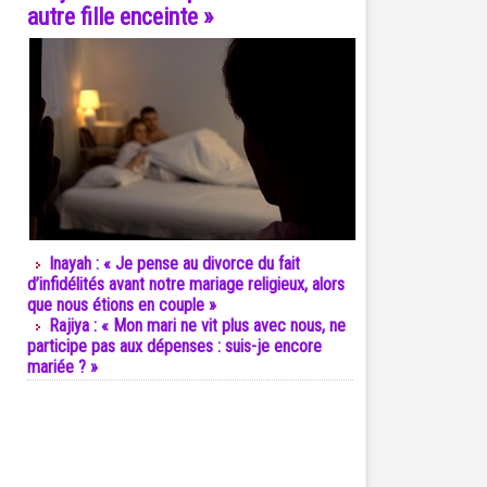
autre fille enceinte »
Inayah : « Je pense au divorce du fait
d’infidélités avant notre mariage religieux, alors
que nous étions en couple »
Rajiya : « Mon mari ne vit plus avec nous, ne
participe pas aux dépenses : suis-je encore
mariée ? »