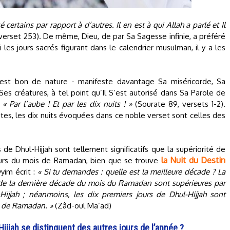
ertains par rapport à d’autres. Il en est à qui Allah a parlé et Il
verset 253). De même, Dieu, de par Sa Sagesse infinie, a préféré
 les jours sacrés figurant dans le calendrier musulman, il y a les
ui est bon de nature - manifeste davantage Sa miséricorde, Sa
s créatures, à tel point qu’Il S’est autorisé dans Sa Parole de
:
« Par l’aube ! Et par les dix nuits ! »
(Sourate 89, versets 1-2).
s, les dix nuits évoquées dans ce noble verset sont celles des
 de Dhul-Hijjah sont tellement significatifs que la supériorité de
la Nuit du Destin
ours du mois de Ramadan, bien que se trouve
yim écrit :
« Si tu demandes : quelle est la meilleure décade ? La
s de la dernière décade du mois du Ramadan sont supérieures par
Hijjah ; néanmoins, les dix premiers jours de Dhul-Hijjah sont
is de Ramadan. »
(Zâd-oul Ma’ad)
Hijjah se distinguent des autres jours de l’année ?