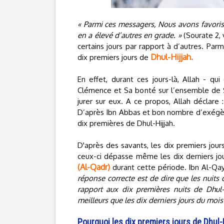
« Parmi ces messagers, Nous avons favorisé c
en a élevé d’autres en grade. »
(Sourate 2, 
certains jours par rapport à d’autres. Parmi
Dhul-Hijjah.
dix premiers jours de
En effet, durant ces jours-là, Allah - q
Clémence et Sa bonté sur l’ensemble de Se
jurer sur eux. A ce propos, Allah déclare 
D’après Ibn Abbas et bon nombre d’exégète
dix premières de Dhul-Hijjah.
D'après des savants, les dix premiers jours
ceux-ci dépasse même les dix derniers j
(Al-Qadr)
durant cette période. Ibn Al-Qay
réponse correcte est de dire que les nuit
rapport aux dix premières nuits de Dhul-
meilleurs que les dix derniers jours du mo
Pourquoi les dix premiers jours de Dhul-