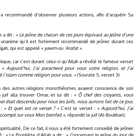
 a recommandé d’observer plusieurs actions, afin d’acquérir Sa
 a dit :
« Le jeûne de chacun de ces jours équivaut au jeûne d’une
e unanime qu’il est fortement recommandé de jeûner durant ces
ijjah, qui est appelé
« yawm-ou ‘Arafat ».
ique, car c’est durant celui-ci qu’Allah a révélé le fameux verset
:
« Aujourd’hui, J’ai parachevé pour vous votre religion, et J’ai
éé l’islam comme religion pour vous. »
(Sourate 5, verset 3)
es des autres religions monothéismes avaient conscience de son
juif alla trouver Omar, et lui dit :
« Ô chef des croyants, vous
set était descendu pour nous les Juifs, nous aurions fait de ce jour,
 :
« Et quel est ce verset ? »
C’est le verset :
« Aujourd’hui, J’ai
accompli sur vous Mon bienfait »,
répondit le juif (Al-Boukhari).
iritualité. De ce fait, il nous a été fortement conseillé de jeûner
 : « Le Prophète d’Allah a dit :
« Concernant le jeûne du jour de