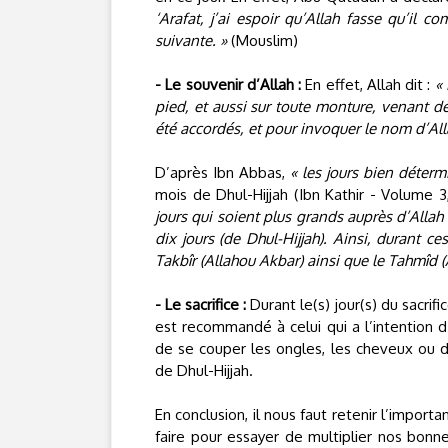
‘Arafat, j’ai espoir qu’Allah fasse qu’il 
suivante. »
(Mouslim)
- Le souvenir d’Allah :
En effet, Allah dit :
« 
pied, et aussi sur toute monture, venant d
été accordés, et pour invoquer le nom d’Alla
D’après Ibn Abbas,
« les jours bien déterm
mois de Dhul-Hijjah (Ibn Kathir - Volume 
jours qui soient plus grands auprès d’Allah
dix jours (de Dhul-Hijjah). Ainsi, durant ces
Takbîr (Allahou Akbar) ainsi que le Tahmîd (
- Le sacrifice :
Durant le(s) jour(s) du sacrif
est recommandé à celui qui a l’intention d’
de se couper les ongles, les cheveux ou d
de Dhul-Hijjah.
En conclusion, il nous faut retenir l’import
faire pour essayer de multiplier nos bonn