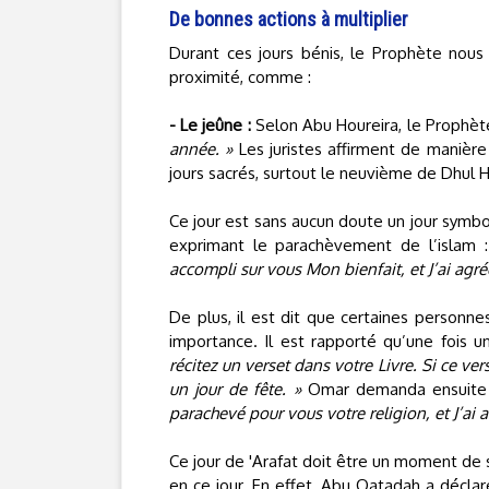
De bonnes actions à multiplier
Durant ces jours bénis, le Prophète nous
proximité, comme :
- Le jeûne :
Selon Abu Houreira, le Prophète
année. »
Les juristes affirment de manièr
jours sacrés, surtout le neuvième de Dhul H
Ce jour est sans aucun doute un jour symbol
exprimant le parachèvement de l’islam 
accompli sur vous Mon bienfait, et J’ai agr
De plus, il est dit que certaines personn
importance. Il est rapporté qu’une fois un 
récitez un verset dans votre Livre. Si ce ver
un jour de fête. »
Omar demanda ensuite
parachevé pour vous votre religion, et J’ai 
Ce jour de 'Arafat doit être un moment de sp
en ce jour. En effet, Abu Qatadah a déclaré