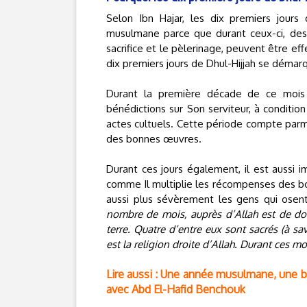
Selon Ibn Hajar, les dix premiers jours 
musulmane parce que durant ceux-ci, des ri
sacrifice et le pèlerinage, peuvent être e
dix premiers jours de Dhul-Hijjah se démarq
Durant la première décade de ce mois b
bénédictions sur Son serviteur, à conditio
actes cultuels. Cette période compte parm
des bonnes œuvres.
Durant ces jours également, il est aussi
comme Il multiplie les récompenses des bon
aussi plus sévèrement les gens qui osent 
nombre de mois, auprès d’Allah est de douze
terre. Quatre d’entre eux sont sacrés (à sa
est la religion droite d’Allah. Durant ces m
Lire aussi : Une année musulmane, une be
avec Abd El-Hafid Benchouk