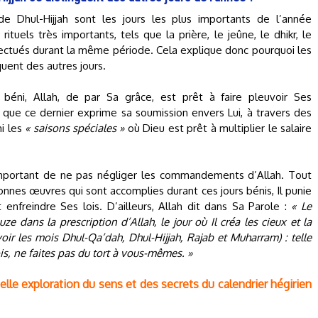
de Dhul-Hijjah sont les jours les plus importants de l’année
tuels très importants, tels que la prière, le jeûne, le dhikr, le
ffectués durant la même période. Cela explique donc pourquoi les
uent des autres jours.
éni, Allah, de par Sa grâce, est prêt à faire pleuvoir Ses
n que ce dernier exprime sa soumission envers Lui, à travers des
i les
« saisons spéciales »
où Dieu est prêt à multiplier le salaire
 important de ne pas négliger les commandements d’Allah. Tout
nes œuvres qui sont accomplies durant ces jours bénis, Il punie
enfreindre Ses lois. D’ailleurs, Allah dit dans Sa Parole :
« Le
 dans la prescription d’Allah, le jour où Il créa les cieux et la
voir les mois Dhul-Qa’dah, Dhul-Hijjah, Rajab et Muharram) : telle
ois, ne faites pas du tort à vous-mêmes. »
lle exploration du sens et des secrets du calendrier hégirien