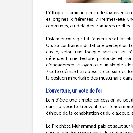
L’éthique islamique peut-elle favoriser la r
et origines différentes ? Permet-elle u
communes, au-delà des frontières réelles 
L’islam encourage-t-il l’ouverture et la sol
Ou, au contraire, induit-il une perception
eux », selon une logique sectaire et r
défendent une lecture profonde et conte
d’engagement citoyen ou d’un simple alig
? Cette démarche repose-t-elle sur des fo
la position minoritaire des musulmans dans d
L’ouverture, un acte de foi
Loin d’être une simple concession au poli
dans la société trouvent des fondements
éthique de la cohabitation et du dialogue, a
Le Prophète Muhammad, paix et salut sur lui,
vécu parmi des concitoyens de confessions