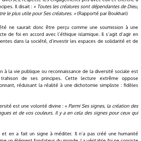
ipes. Il disait :
« Toutes les créatures sont dépendantes de Dieu,
re le plus utile pour Ses créatures. »
(Rapporté par Boukhari)
été ne saurait donc être perçu comme une soumission à une
 de foi en accord avec l’éthique islamique. Il s’agit d’agir en
ntes dans la société, d’investir les espaces de solidarité et de
n à la vie publique ou reconnaissance de la diversité sociale est
trahison de ses principes. Cette lecture extrême oppose
nant, réduisant la réalité à une dichotomie simpliste : fidèles
ersité est une volonté divine :
« Parmi Ses signes, la création des
angues et de vos couleurs. Il y a en cela des signes pour ceux qui
n et en a fait un signe à méditer. Il n’a pas créé une humanité
mme un élément fondateur du monde. La véritable foi ne consiste