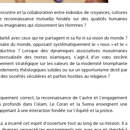
encontre et la collaboration entre individus de croyances, cultures
ne reconnaissance mutuelle fondée sur des qualités humaines
ou imaginaires qui cloisonnent les Hommes ?
idarité avec ceux qui ne partagent ni sa foi ni sa vision du monde ?
 binaire du monde, opposant systématiquement le « nous » et le «
éductrice ? Lorsque des dynamiques associatives musulmanes
xtualisée des textes islamiques, s’agit-il d’un vœu sincère
nement stratégique sur les valeurs de la modernité triomphante
ndements théologiques solides ou sur un opportunisme dicté par
es sociétés séculières et parfois hostiles au religieux ?
tiquement correct, la reconnaissance de l’autre et l’engagement
 profonds dans l’islam. Le Coran et la Sunna enseignent une
ppelant à une interaction fondée sur l’équité et la justice.
 a incarné cet esprit d’ouverture tout au long de sa mission. Il a
 diverses, respecté les engagements pris avec eux et cherché à