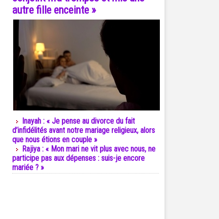
autre fille enceinte »
Inayah : « Je pense au divorce du fait
d’infidélités avant notre mariage religieux, alors
que nous étions en couple »
Rajiya : « Mon mari ne vit plus avec nous, ne
participe pas aux dépenses : suis-je encore
mariée ? »