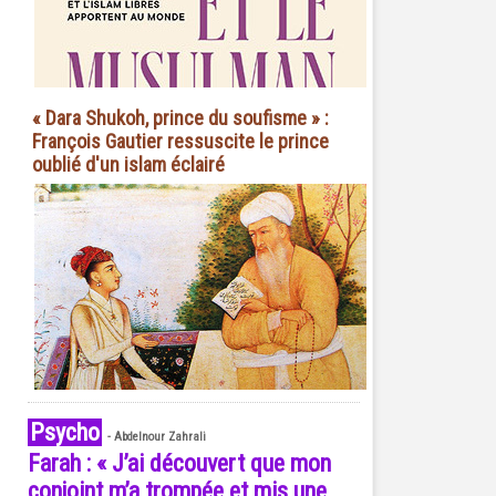
« Dara Shukoh, prince du soufisme » :
François Gautier ressuscite le prince
oublié d'un islam éclairé
Psycho
-
Abdelnour Zahrali
Farah : « J’ai découvert que mon
conjoint m’a trompée et mis une