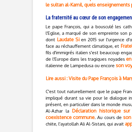
le sultan al-Kamil, quels enseignements 
La fraternité au cœur de son engagemen
Le pape François, qui a bousculé les cat
l'Eglise, a marqué de son empreinte son pa
Laudate Si
dont
en 2015 sur l'urgence d'
Fratel
face au réchauffement climatique, et
fils d'immigrés italien s'est beaucoup eng
en
de l'Europe dans les tragiques noyades
son voy
italienne de Lampedusa ou encore
Lire aussi : Visite du Pape François à Ma
C'est tout naturellement que le pape Fran
impliqué durant sa vie pour le dialogue int
présent, en particulier dans le monde musul
Déclaration historique su
Al-Azhar la
coexistence commune
son 
. Au cours de
app
chiite, l'ayatollah Ali Al-Sistani, qui avait