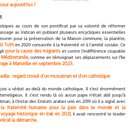
pour aujourd’hui ?
t
holiques au cours de son pontificat par sa volonté de réformer
ssage au Vatican en publiant plusieurs encycliques essentielles
œuvrer pour la préservation de la Maison commune, la planète,
li Tutti
en 2020 consacrée à la fraternité et à l'amitié sociale. Ce
pour la cause des migrants
agé
et contre l'indifférence coupable
 Méditerranée
, comme en témoignait ses déplacements sur l'île
age à Marseille en septembre 2023.
rseille : regard croisé d’un musulman et d’un catholique
çois a séduit au-delà du monde catholique. Il s'est énormément
erreligieux. Il s'est rendu là où aucun pape n'était allé jusqu'à
man, à l'instar des Emirats arabes unis en 2019 où il a signé avec
r la fraternité humaine pour la paix dans le monde et la
voyage historique en Irak en 2021
, il avait rencontré le leader
récié la démarche.