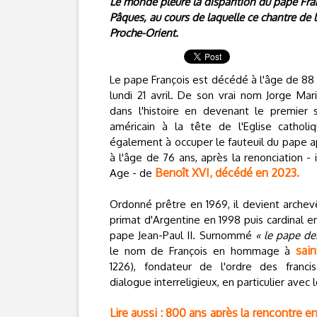
Le monde pleure la disparition du pape Fra
Pâques, au cours de laquelle ce chantre de 
Proche-Orient.
Le pape François est décédé à l'âge de 88 
lundi 21 avril. De son vrai nom Jorge Mari
dans l'histoire en devenant le premier s
américain à la tête de l'Eglise catholi
également à occuper le fauteuil du pape a
à l'âge de 76 ans, après la renonciation -
Benoît XVI, décédé en 2023.
Age - de
Ordonné prêtre en 1969, il devient arche
primat d'Argentine en 1998 puis cardinal 
pape Jean-Paul II. Surnommé
« le pape de
sain
le nom de François en hommage à
1226), fondateur de l'ordre des franci
dialogue interreligieux, en particulier ave
Lire aussi : 800 ans après la rencontre e