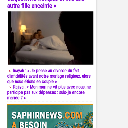
autre fille enceinte »
Inayah : « Je pense au divorce du fait
d’infidélités avant notre mariage religieux, alors
que nous étions en couple »
Rajiya : « Mon mari ne vit plus avec nous, ne
participe pas aux dépenses : suis-je encore
mariée ? »