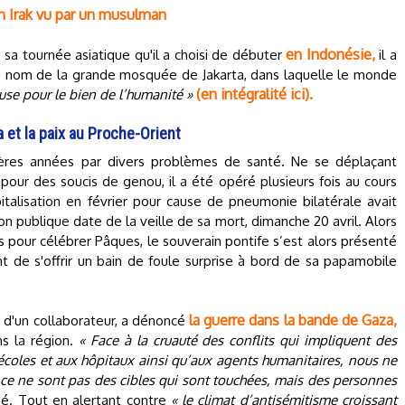
en Irak vu par un musulman
en Indonésie,
sa tournée asiatique qu'il a choisi de débuter
il a
du nom de la grande mosquée de Jakarta, dans laquelle le monde
(en intégralité ici).
use pour le bien de l’humanité »
 et la paix au Proche-Orient
nières années par divers problèmes de santé. Ne se déplaçant
 pour des soucis de genou, il a été opéré plusieurs fois au cours
italisation en février pour cause de pneumonie bilatérale avait
on publique date de la veille de sa mort, dimanche 20 avril. Alors
s pour célébrer Pâques, le souverain pontife s’est alors présenté
nt de s'offrir un bain de foule surprise à bord de sa papamobile
la guerre dans la bande de Gaza,
x d'un collaborateur, a dénoncé
s la région.
« Face à la cruauté des conflits qui impliquent des
 écoles et aux hôpitaux ainsi qu’aux agents humanitaires, nous ne
ce ne sont pas des cibles qui sont touchées, mais des personnes
nifié. Tout en alertant contre
« le climat d’antisémitisme croissant