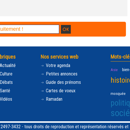
briques
Nos services web
Mots-clé
Actualité
Votre agenda
bien
Asie
Culture
Petites annonces
histoir
Débats
Guide des prénoms
Santé
Cartes de voeux
mosquée
Vidéos
Ramadan
politi
socié
97-3432 - tous droits de reproduction et représentation réservés et st