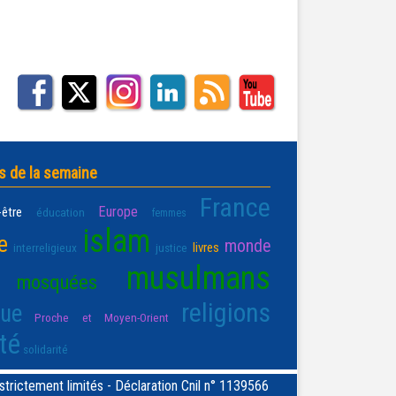
s de la semaine
France
Europe
-être
éducation
femmes
islam
e
monde
livres
interreligieux
justice
musulmans
mosquées
religions
que
Proche et Moyen-Orient
té
solidarité
rictement limités - Déclaration Cnil n° 1139566