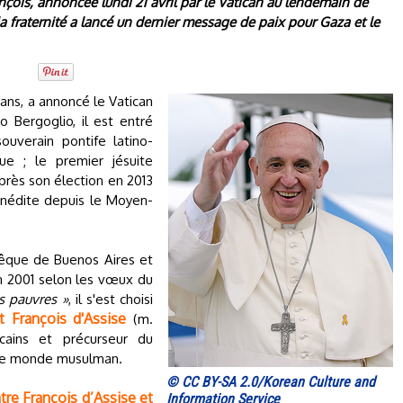
nçois, annoncée lundi 21 avril par le Vatican au lendemain de
la fraternité a lancé un dernier message de paix pour Gaza et le
ans, a annoncé le Vatican
o Bergoglio, il est entré
ouverain pontife latino-
que ; le premier jésuite
près son élection en 2013
 inédite depuis le Moyen-
vêque de Buenos Aires et
en 2001 selon les vœux du
s pauvres »
, il s'est choisi
t François d'Assise
(m.
scains et précurseur du
c le monde musulman.
© CC BY-SA 2.0/Korean Culture and
ntre François d’Assise et
Information Service