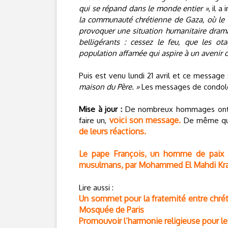
qui se répand dans le monde entier »
, il 
la communauté chrétienne de Gaza, où le te
provoquer une situation humanitaire drama
belligérants : cessez le feu, que les ot
population affamée qui aspire à un avenir d
Puis est venu lundi 21 avril et ce message
maison du Père. »
Les messages de condoléa
Mise à jour :
De nombreux hommages ont ét
voici son message.
faire un,
De même que
de leurs réactions.
Le pape François, un homme de paix au 
musulmans, par Mohammed El Mahdi Kr
Lire aussi :
Un sommet pour la fraternité entre chr
Mosquée de Paris
Promouvoir l’harmonie religieuse pour le b