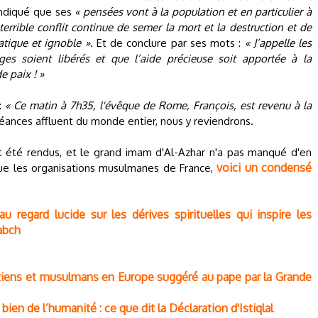
a indiqué que ses
« pensées vont à la population et en particulier à
rrible conflit continue de semer la mort et la destruction et de
tique et ignoble »
. Et de conclure par ses mots :
« J’appelle les
ages soient libérés et que l’aide précieuse soit apportée à la
e paix ! »
 :
« Ce matin à 7h35, l'évêque de Rome, François, est revenu à la
nces affluent du monde entier, nous y reviendrons.
é rendus, et le grand imam d'Al-Azhar n'a pas manqué d'en
voici un condensé
 les organisations musulmanes de France,
regard lucide sur les dérives spirituelles qui inspire les
abch
étiens et musulmans en Europe suggéré au pape par la Grande
ien de l’humanité : ce que dit la Déclaration d'Istiqlal