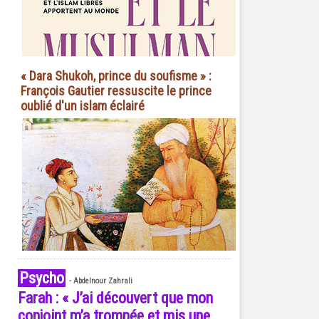
« Dara Shukoh, prince du soufisme » :
François Gautier ressuscite le prince
oublié d'un islam éclairé
Psycho
-
Abdelnour Zahrali
Farah : « J’ai découvert que mon
conjoint m’a trompée et mis une