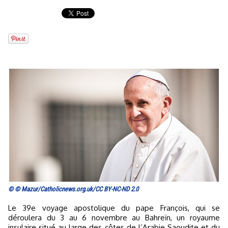
© © Mazur/Catholicnews.org.uk/CC BY-NC-ND 2.0
Le 39e voyage apostolique du pape François, qui se
déroulera du 3 au 6 novembre au Bahreïn, un royaume
insulaire situé au large des côtes de l’Arabie Saoudite et du