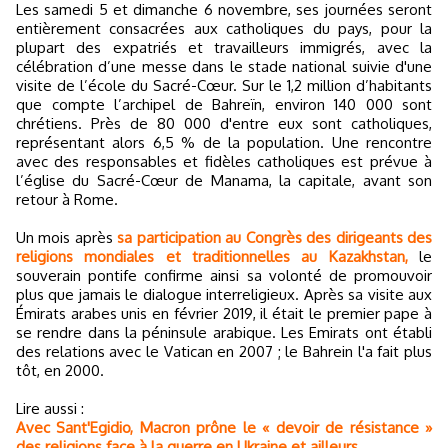
Les samedi 5 et dimanche 6 novembre, ses journées seront
entièrement consacrées aux catholiques du pays, pour la
plupart des expatriés et travailleurs immigrés, avec la
célébration d’une messe dans le stade national suivie d'une
visite de l’école du Sacré-Cœur. Sur le 1,2 million d’habitants
que compte l’archipel de Bahreïn, environ 140 000 sont
chrétiens. Près de 80 000 d'entre eux sont catholiques,
représentant alors 6,5 % de la population. Une rencontre
avec des responsables et fidèles catholiques est prévue à
l’église du Sacré-Cœur de Manama, la capitale, avant son
retour à Rome.
Un mois après
sa participation au Congrès des dirigeants des
religions mondiales et traditionnelles au Kazakhstan,
le
souverain pontife confirme ainsi sa volonté de promouvoir
plus que jamais le dialogue interreligieux. Après sa visite aux
Émirats arabes unis en février 2019, il était le premier pape à
se rendre dans la péninsule arabique. Les Emirats ont établi
des relations avec le Vatican en 2007 ; le Bahrein l'a fait plus
tôt, en 2000.
Lire aussi :
Avec Sant'Egidio, Macron prône le « devoir de résistance »
des religions face à la guerre en Ukraine et ailleurs