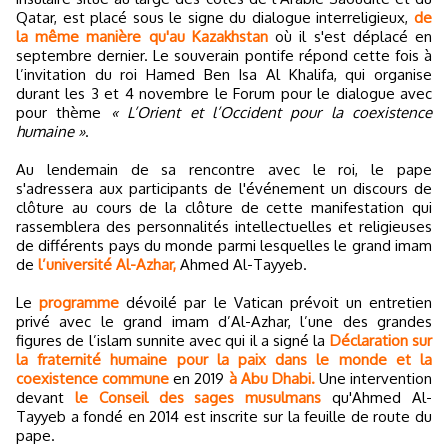
Qatar, est placé sous le signe du dialogue interreligieux,
de
la même manière qu'au Kazakhstan
où il s'est déplacé en
septembre dernier. Le souverain pontife répond cette fois à
l’invitation du roi Hamed Ben Isa Al Khalifa, qui organise
durant les 3 et 4 novembre le Forum pour le dialogue avec
pour thème
« L’Orient et l’Occident pour la coexistence
humaine »
.
Au lendemain de sa rencontre avec le roi, le pape
s'adressera aux participants de l'événement un discours de
clôture au cours de la clôture de cette manifestation qui
rassemblera des personnalités intellectuelles et religieuses
de différents pays du monde parmi lesquelles le grand imam
de
l’université Al-Azhar,
Ahmed Al-Tayyeb.
Le
programme
dévoilé par le Vatican prévoit un entretien
privé avec le grand imam d’Al-Azhar, l’une des grandes
figures de l’islam sunnite avec qui il a signé la
Déclaration sur
la fraternité humaine pour la paix dans le monde et la
coexistence commune
en 2019
à Abu Dhabi.
Une intervention
devant
le Conseil des sages musulmans
qu'Ahmed Al-
Tayyeb a fondé en 2014 est inscrite sur la feuille de route du
pape.