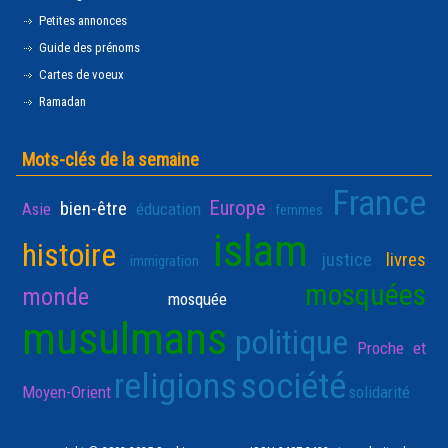
Petites annonces
Guide des prénoms
Cartes de voeux
Ramadan
Mots-clés de la semaine
France
Europe
bien-être
Asie
éducation
femmes
islam
histoire
justice
livres
immigration
mosquées
monde
mosquée
musulmans
politique
Proche et
religions
société
Moyen-Orient
solidarité