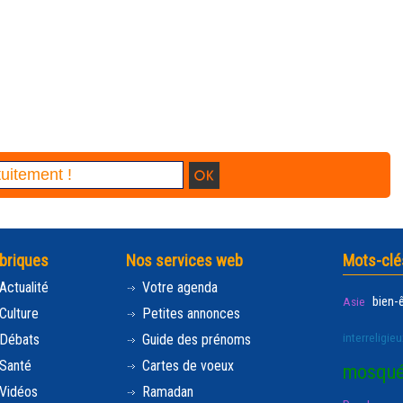
briques
Nos services web
Mots-clé
Actualité
Votre agenda
bien-
Asie
Culture
Petites annonces
interreligieu
Débats
Guide des prénoms
Santé
Cartes de voeux
mosqu
Vidéos
Ramadan