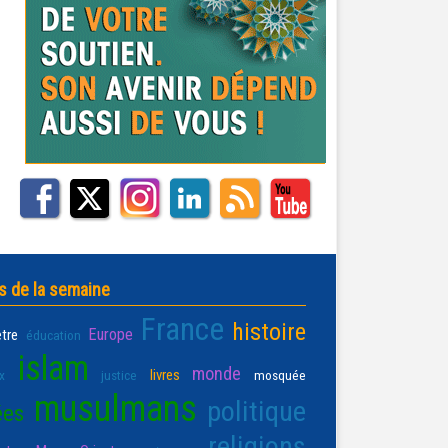
s de la semaine
France
histoire
Europe
être
éducation
islam
monde
livres
x
justice
mosquée
musulmans
politique
ées
religions