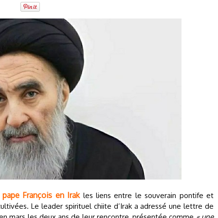
 pape François en Irak
les liens entre le souverain pontife et
cultivées. Le leader spirituel chiite d’Irak a adressé une lettre de
é en mars les deux ans de leur rencontre, présentée comme
« une