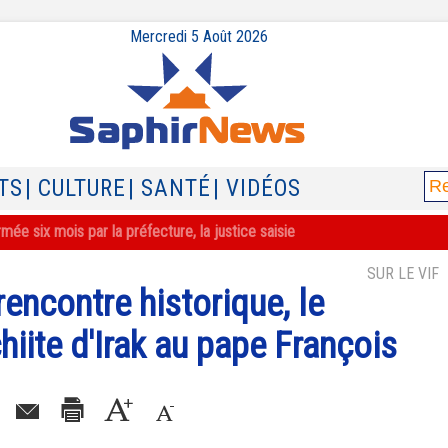
Mercredi 5 Août 2026
TS
| CULTURE
| SANTÉ
| VIDÉOS
ée six mois par la préfecture, la justice saisie
SUR LE VIF
rencontre historique, le
iite d'Irak au pape François