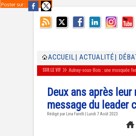
Poster sur :
ACCUEIL
| ACTUALITÉ
| DÉBA
Aulnay-sous-Bois : une mosquée ferm
Deux ans après leur 
message du leader ch
Rédigé par Lina Farelli | Lundi 7 Août 2023