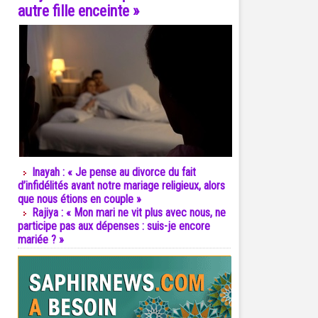
autre fille enceinte »
Inayah : « Je pense au divorce du fait
d’infidélités avant notre mariage religieux, alors
que nous étions en couple »
Rajiya : « Mon mari ne vit plus avec nous, ne
participe pas aux dépenses : suis-je encore
mariée ? »