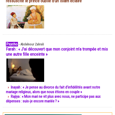
ressuscite le prince oublié d'un islam éclairé
Psycho
-
Abdelnour Zahrali
Farah : « J’ai découvert que mon conjoint m’a trompée et mis
une autre fille enceinte »
Inayah : « Je pense au divorce du fait d’infidélités avant notre
mariage religieux, alors que nous étions en couple »
Rajiya : « Mon mari ne vit plus avec nous, ne participe pas aux
dépenses : suis-je encore mariée ? »