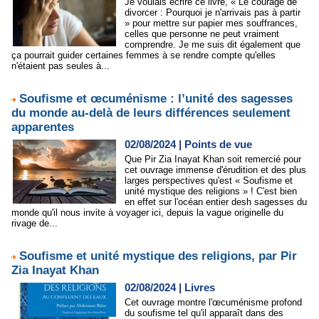
Je voulais écrire ce livre, « Le courage de
divorcer : Pourquoi je n'arrivais pas à partir
» pour mettre sur papier mes souffrances,
celles que personne ne peut vraiment
comprendre. Je me suis dit également que
ça pourrait guider certaines femmes à se rendre compte qu'elles
n'étaient pas seules à...
Soufisme et œcuménisme : l’unité des sagesses
du monde au-delà de leurs différences seulement
apparentes
02/08/2024
|
Points de vue
Que Pir Zia Inayat Khan soit remercié pour
cet ouvrage immense d'érudition et des plus
larges perspectives qu'est « Soufisme et
unité mystique des religions » ! C'est bien
en effet sur l'océan entier desh sagesses du
monde qu'il nous invite à voyager ici, depuis la vague originelle du
rivage de...
Soufisme et unité mystique des religions, par Pir
Zia Inayat Khan
02/08/2024
|
Livres
Cet ouvrage montre l'œcuménisme profond
du soufisme tel qu'il apparaît dans des