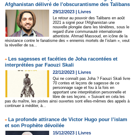
Afghanistan délivré de l'obscurantisme des Talibans
29/12/2023
|
Livres
Le retour au pouvoir des Talibans en août
2021 a signé pour l'Afghanistan une
nouvelle plongée dans les ténèbres, sous le
regard d'une communauté internationale
attentiste. Ahmad Massoud, en icône de la
résistance contre le fanatisme des « ennemis mortels de l’islam », veut
la réveiller de sa...
Les sagesses et facéties de Joha racontées et
interprétées par Faouzi Skali
22/12/2023
|
Livres
Qui ne connaît pas Joha ? Faouzi Skali livre
70 contes et leçons de sagesse de ce
personnage sage et fou à la fois en
apportant une interprétation personnelle et
libre de ses leçons. « Suivant en cela les
pas du maître, les pistes ainsi ouvertes sont elles-mêmes des appels à
continuer à méditer, à...
La profonde attirance de Victor Hugo pour l’islam
et son Prophète dévoilée
15/12/2023
|
Livres