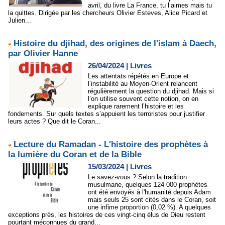
avril, du livre La France, tu l’aimes mais tu
la quittes. Dirigée par les chercheurs Olivier Esteves, Alice Picard et
Julien...
Histoire du djihad, des origines de l'islam à Daech,
par Olivier Hanne
26/04/2024
|
Livres
Les attentats répétés en Europe et
l’instabilité au Moyen-Orient relancent
régulièrement la question du djihad. Mais si
l’on utilise souvent cette notion, on en
explique rarement l’histoire et les
fondements. Sur quels textes s’appuient les terroristes pour justifier
leurs actes ? Que dit le Coran...
Lecture du Ramadan - L'histoire des prophètes à
la lumière du Coran et de la Bible
15/03/2024
|
Livres
Le savez-vous ? Selon la tradition
musulmane, quelques 124 000 prophètes
ont été envoyés à l'humanité depuis Adam
mais seuls 25 sont cités dans le Coran, soit
une infime proportion (0,02 %). A quelques
exceptions près, les histoires de ces vingt-cinq élus de Dieu restent
pourtant méconnues du grand...