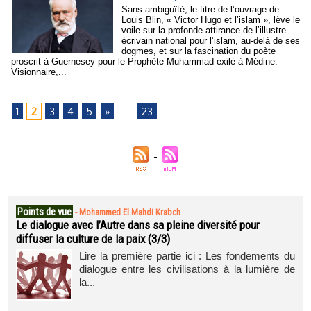
Sans ambiguïté, le titre de l’ouvrage de
Louis Blin, « Victor Hugo et l’islam », lève le
voile sur la profonde attirance de l’illustre
écrivain national pour l’islam, au-delà de ses
dogmes, et sur la fascination du poète
proscrit à Guernesey pour le Prophète Muhammad exilé à Médine.
Visionnaire,...
1
2
3
4
5
»
...
23
Points de vue
-
Mohammed El Mahdi Krabch
Le dialogue avec l’Autre dans sa pleine diversité pour
diffuser la culture de la paix (3/3)
Lire la première partie ici : Les fondements du
dialogue entre les civilisations à la lumière de
la...