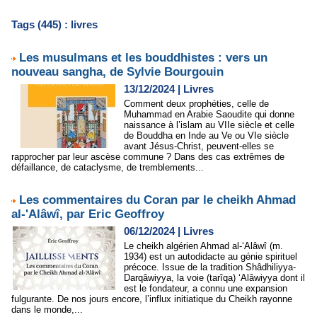
Tags (445) : livres
Les musulmans et les bouddhistes : vers un
nouveau sangha, de Sylvie Bourgouin
13/12/2024
|
Livres
Comment deux prophéties, celle de
Muhammad en Arabie Saoudite qui donne
naissance à l’islam au VIIe siècle et celle
de Bouddha en Inde au Ve ou VIe siècle
avant Jésus-Christ, peuvent-elles se
rapprocher par leur ascèse commune ? Dans des cas extrêmes de
défaillance, de cataclysme, de tremblements...
Les commentaires du Coran par le cheikh Ahmad
al-'Alâwî, par Eric Geoffroy
06/12/2024
|
Livres
Le cheikh algérien Ahmad al-‘Alâwî (m.
1934) est un autodidacte au génie spirituel
précoce. Issue de la tradition Shâdhiliyya-
Darqâwiyya, la voie (tarîqa) ‘Alâwiyya dont il
est le fondateur, a connu une expansion
fulgurante. De nos jours encore, l’influx initiatique du Cheikh rayonne
dans le monde,...