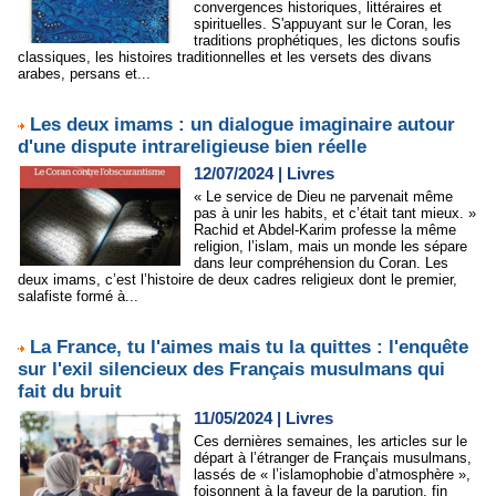
convergences historiques, littéraires et
spirituelles. S'appuyant sur le Coran, les
traditions prophétiques, les dictons soufis
classiques, les histoires traditionnelles et les versets des divans
arabes, persans et...
Les deux imams : un dialogue imaginaire autour
d'une dispute intrareligieuse bien réelle
12/07/2024
|
Livres
« Le service de Dieu ne parvenait même
pas à unir les habits, et c’était tant mieux. »
Rachid et Abdel-Karim professe la même
religion, l’islam, mais un monde les sépare
dans leur compréhension du Coran. Les
deux imams, c’est l’histoire de deux cadres religieux dont le premier,
salafiste formé à...
La France, tu l'aimes mais tu la quittes : l'enquête
sur l'exil silencieux des Français musulmans qui
fait du bruit
11/05/2024
|
Livres
Ces dernières semaines, les articles sur le
départ à l’étranger de Français musulmans,
lassés de « l’islamophobie d’atmosphère »,
foisonnent à la faveur de la parution, fin