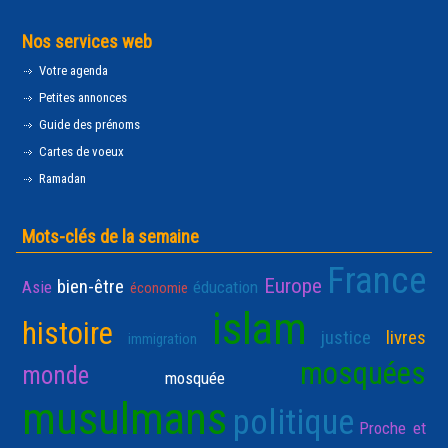
Nos services web
Votre agenda
Petites annonces
Guide des prénoms
Cartes de voeux
Ramadan
Mots-clés de la semaine
France
Europe
bien-être
Asie
éducation
économie
islam
histoire
justice
livres
immigration
mosquées
monde
mosquée
musulmans
politique
Proche et