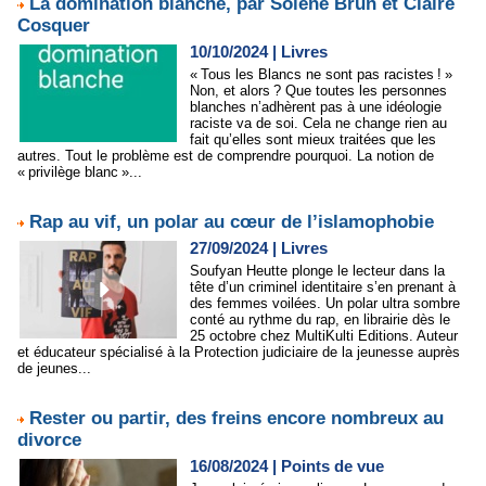
La domination blanche, par Solène Brun et Claire
Cosquer
10/10/2024
|
Livres
« Tous les Blancs ne sont pas racistes ! »
Non, et alors ? Que toutes les personnes
blanches n’adhèrent pas à une idéologie
raciste va de soi. Cela ne change rien au
fait qu’elles sont mieux traitées que les
autres. Tout le problème est de comprendre pourquoi. La notion de
« privilège blanc »...
Rap au vif, un polar au cœur de l’islamophobie
27/09/2024
|
Livres
Soufyan Heutte plonge le lecteur dans la
tête d’un criminel identitaire s’en prenant à
des femmes voilées. Un polar ultra sombre
conté au rythme du rap, en librairie dès le
25 octobre chez MultiKulti Editions. Auteur
et éducateur spécialisé à la Protection judiciaire de la jeunesse auprès
de jeunes...
Rester ou partir, des freins encore nombreux au
divorce
16/08/2024
|
Points de vue