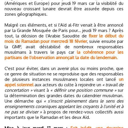
(Amériques et Europe) pour jeudi 19 mars car la visibilité du
nouveau croissant lunaire devrait être assurée depuis ces
zones géographiques.
Malgré ces éléments, et si l'Aïd al-Fitr venait à être annoncé
par la Grande Mosquée de Paris pour... jeudi 19 mars ? Après
tout, la décision de l'Arabie Saoudite de
fixer le début du
mois du Ramadan pour mercredi 18 février
, suivie ensuite par
la GMP, avait déstabilisé de nombreux responsables
musulmans à travers le pays car
la cohérence pour les
partisans de l'observation annonçait la date du lendemain.
C'est pour éviter, dans un avenir plus ou moins proche, que
ce genre de situation ne se reproduise que des responsables
de plusieurs instances musulmanes locales ont lancé
un
appel solennel
aux acteurs du culte à rejoindre un
« travail de
concertation »
visant à
« définir une position commune »
sur
la détermination des grandes dates du calendrier musulman.
Une démarche qui
« s'inscrit pleinement dans le sens des
enseignements coraniques appelant les croyants à l'unité et à
ne pas se diviser »
à propos de rendez-vous collectifs aussi
importants que le Ramadan et les deux Aïd.