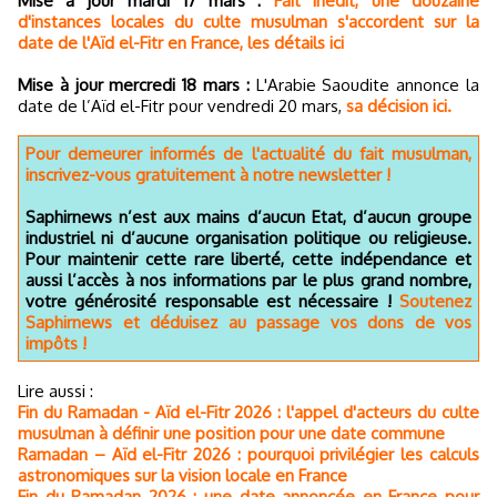
Mise à jour mardi 17 mars :
Fait inédit, une douzaine
d'instances locales du culte musulman s'accordent sur la
date de l'Aïd el-Fitr en France, les détails ici
Mise à jour mercredi 18 mars :
L'Arabie Saoudite annonce la
date de l’Aïd el-Fitr pour vendredi 20 mars,
sa décision ici.
Pour demeurer informés de l'actualité du fait musulman,
inscrivez-vous gratuitement à notre newsletter !
Saphirnews n’est aux mains d’aucun Etat, d’aucun groupe
industriel ni d’aucune organisation politique ou religieuse.
Pour maintenir cette rare liberté, cette indépendance et
aussi l’accès à nos informations par le plus grand nombre,
votre générosité responsable est nécessaire !
Soutenez
Saphirnews et déduisez au passage vos dons de vos
impôts !
Lire aussi :
Fin du Ramadan - Aïd el-Fitr 2026 : l'appel d'acteurs du culte
musulman à définir une position pour une date commune
Ramadan – Aïd el-Fitr 2026 : pourquoi privilégier les calculs
astronomiques sur la vision locale en France
Fin du Ramadan 2026 : une date annoncée en France pour