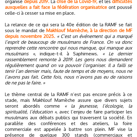
organisé
depuis 2019.
La
crise de la Covid-19,
et les
difficultés
auxquelles a fait face la fédération organisatrice
ont poussé
celle-ci à cesser sa mise en place.
La relance de ce qui sera la 40e édition de la RAMF se fait
sous le mandat de
Makhlouf Mamèche, à la direction de MF
depuis novembre 2025.
« C’est un événement qui a marqué
l’esprit de beaucoup de musulmans de France. On va donc
reprendre cette rencontre qui nous manque, qui manque aux
musulmans »
, indique-t-il à Saphirnews.
« Le dernier
rassemblement remonte à 2019. Les gens nous demandent
régulièrement quand on va pouvoir l’organiser. Il a failli se
tenir l’an dernier mais, faute de temps et de moyens, nous ne
l’avons pas fait. Cette fois, nous n’avons pas eu de raisons
de ne pas le faire. »
Le thème central de la RAMF n’est pas encore précis à ce
stade, mais Makhlouf Mamèche assure que divers sujets
seront abordés comme
« la jeunesse, l’écologie, la
spiritualité, l’éducation »
, avec l’enjeu de faire participer les
musulmans aux débats publics qui traversent la société. En
parallèle des conférences et des ateliers, la foire
commerciale est appelée à battre son plein. MF vise la
présence de quelque 300 stands (commerciaux et