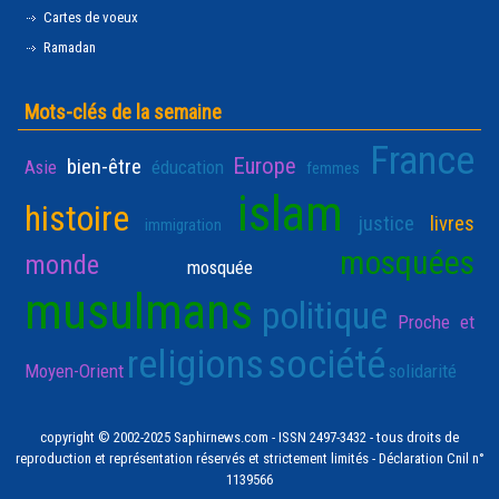
Cartes de voeux
Ramadan
Mots-clés de la semaine
France
Europe
bien-être
Asie
éducation
femmes
islam
histoire
justice
livres
immigration
mosquées
monde
mosquée
musulmans
politique
Proche et
religions
société
Moyen-Orient
solidarité
copyright © 2002-2025 Saphirnews.com - ISSN 2497-3432 - tous droits de
reproduction et représentation réservés et strictement limités - Déclaration Cnil n°
1139566