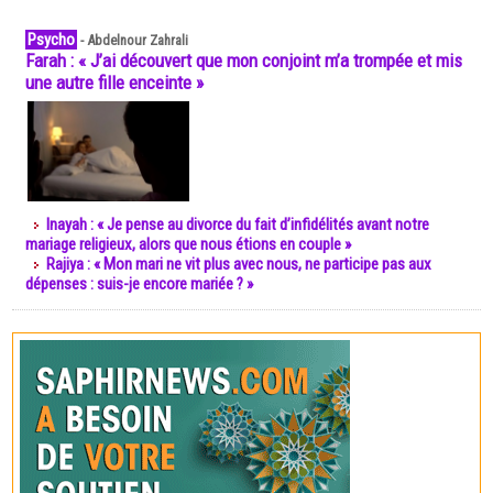
Psycho
-
Abdelnour Zahrali
Farah : « J’ai découvert que mon conjoint m’a trompée et mis
une autre fille enceinte »
Inayah : « Je pense au divorce du fait d’infidélités avant notre
mariage religieux, alors que nous étions en couple »
Rajiya : « Mon mari ne vit plus avec nous, ne participe pas aux
dépenses : suis-je encore mariée ? »