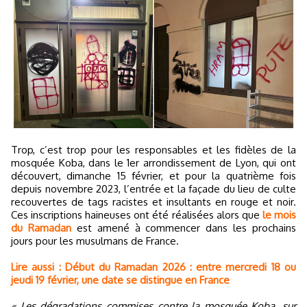
Trop, c’est trop pour les responsables et les fidèles de la
mosquée Koba, dans le 1er arrondissement de Lyon, qui ont
découvert, dimanche 15 février, et pour la quatrième fois
depuis novembre 2023, l’entrée et la façade du lieu de culte
recouvertes de tags racistes et insultants en rouge et noir.
Ces inscriptions haineuses ont été réalisées alors que
le mois
du Ramadan
est amené à commencer dans les prochains
jours pour les musulmans de France.
Lire aussi : Début du Ramadan 2026 : entre mercredi 18 ou
jeudi 19 février, une date se distingue en France
« Les dégradations commises contre la mosquée Koba, sur