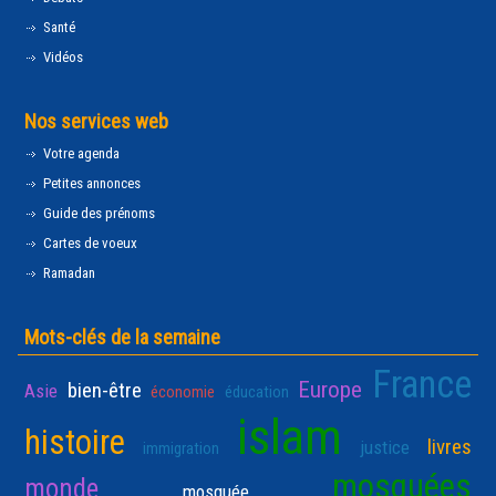
Santé
Vidéos
Nos services web
Votre agenda
Petites annonces
Guide des prénoms
Cartes de voeux
Ramadan
Mots-clés de la semaine
France
Europe
bien-être
Asie
économie
éducation
islam
histoire
livres
justice
immigration
mosquées
monde
mosquée