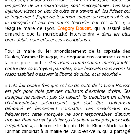
les pentes de la Croix-Rousse, sont inacceptables. Ces tags
injurieux visent un lieu de culte et à travers lui, les fidèles qui
le fréquentent. J’apporte tout mon soutien au responsable de
la mosquée et aux personnes touchées par ces actes »
, a
réagi le maire de Lyon,
Grégory Doucet,
qui a assuré dès
dimanche que la municipalité interviendra
« dans les plus
brefs délais pour effacer ces inscriptions ».
Pour la maire du 1er arrondissement de la capitale des
Gaules, Yasmine Bouagga, les dégradations commises contre
la mosquée sont
« des actes d'intimidation inacceptables
contre des concitoyens paisibles, pour lesquels nous avons la
responsabilité d'assurer la liberté de culte, et la sécurité ».
« Cela fait quatre fois que ce lieu de culte de la Croix-Rousse
est pris pour cible par des militants d’extrême droite. Ces
attaques ne relèvent pas du hasard. Ils traduisent un climat
d’islamophobie préoccupant, qui doit être clairement
dénoncé et fermement combattu. Les musulmans qui
fréquentent cette mosquée ne sont responsables d’aucun
trouble. Rien ne peut justifier qu’ils soient ainsi pris pour cible
à répétition »,
a dénoncé le député LFI du Rhône Abdelkader
Lahmar, candidat à la mairie de Vaulx-en-Velin, qui a partagé