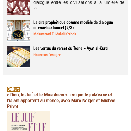
dialogue entre les civilisations à la lumière de
la...
La sira prophétique comme modèle de dialogue
intercivilisationnel (2/3)
Mohammed El Mahdi Krabch
Les vertus du verset du Trône – Ayat al-Kursi
Housman Omarjee
Culture
« Dieu, le Juif et le Musulman » : ce que le judaïsme et
l'islam apportent au monde, avec Marc Neiger et Michaël
Privot