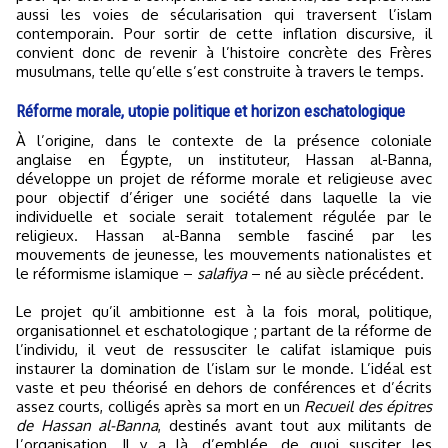
aussi les voies de sécularisation qui traversent l’islam
contemporain. Pour sortir de cette inflation discursive, il
convient donc de revenir à l’histoire concrète des Frères
musulmans, telle qu’elle s’est construite à travers le temps.
Réforme morale, utopie politique et horizon eschatologique
À l’origine, dans le contexte de la présence coloniale
anglaise en Égypte, un instituteur, Hassan al-Banna,
développe un projet de réforme morale et religieuse avec
pour objectif d’ériger une société dans laquelle la vie
individuelle et sociale serait totalement régulée par le
religieux. Hassan al-Banna semble fasciné par les
mouvements de jeunesse, les mouvements nationalistes et
le réformisme islamique –
salafiya
– né au siècle précédent.
Le projet qu’il ambitionne est à la fois moral, politique,
organisationnel et eschatologique ; partant de la réforme de
l’individu, il veut de ressusciter le califat islamique puis
instaurer la domination de l’islam sur le monde. L’idéal est
vaste et peu théorisé en dehors de conférences et d’écrits
assez courts, colligés après sa mort en un
Recueil des épitres
de Hassan al-Banna
, destinés avant tout aux militants de
l’organisation. Il y a là, d’emblée, de quoi susciter les