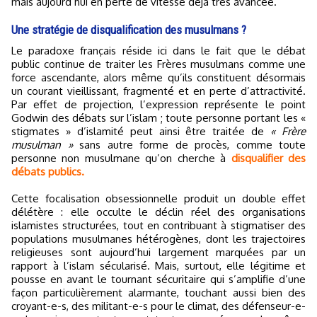
mais aujourd’hui en perte de vitesse déjà très avancée.
Une stratégie de disqualification des musulmans ?
Le paradoxe français réside ici dans le fait que le débat
public continue de traiter les Frères musulmans comme une
force ascendante, alors même qu’ils constituent désormais
un courant vieillissant, fragmenté et en perte d’attractivité.
Par effet de projection, l’expression représente le point
Godwin des débats sur l’islam ; toute personne portant les «
stigmates » d’islamité peut ainsi être traitée de
« Frère
musulman »
sans autre forme de procès, comme toute
personne non musulmane qu’on cherche à
disqualifier des
débats publics.
Cette focalisation obsessionnelle produit un double effet
délétère : elle occulte le déclin réel des organisations
islamistes structurées, tout en contribuant à stigmatiser des
populations musulmanes hétérogènes, dont les trajectoires
religieuses sont aujourd’hui largement marquées par un
rapport à l’islam sécularisé. Mais, surtout, elle légitime et
pousse en avant le tournant sécuritaire qui s’amplifie d’une
façon particulièrement alarmante, touchant aussi bien des
croyant-e-s, des militant-e-s pour le climat, des défenseur-e-