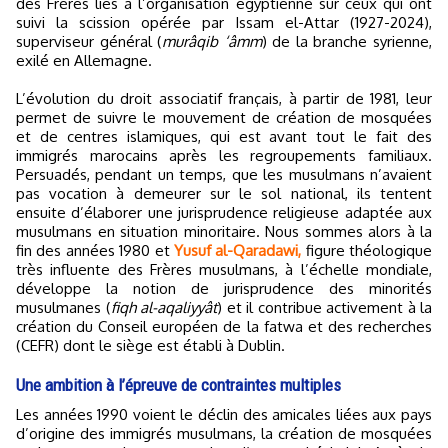
des Frères liés à l’organisation égyptienne sur ceux qui ont
suivi la scission opérée par Issam el-Attar (1927-2024),
superviseur général (
murâqib ‘âmm
) de la branche syrienne,
exilé en Allemagne.
L’évolution du droit associatif français, à partir de 1981, leur
permet de suivre le mouvement de création de mosquées
et de centres islamiques, qui est avant tout le fait des
immigrés marocains après les regroupements familiaux.
Persuadés, pendant un temps, que les musulmans n’avaient
pas vocation à demeurer sur le sol national, ils tentent
ensuite d’élaborer une jurisprudence religieuse adaptée aux
musulmans en situation minoritaire. Nous sommes alors à la
fin des années 1980 et
Yusuf al-Qaradawi,
figure théologique
très influente des Frères musulmans, à l’échelle mondiale,
développe la notion de jurisprudence des minorités
musulmanes (
fiqh al-aqaliyyât
) et il contribue activement à la
création du Conseil européen de la fatwa et des recherches
(CEFR) dont le siège est établi à Dublin.
Une ambition à l’épreuve de contraintes multiples
Les années 1990 voient le déclin des amicales liées aux pays
d’origine des immigrés musulmans, la création de mosquées