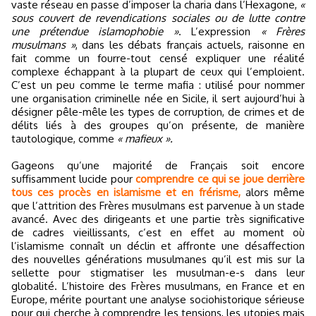
vaste réseau en passe d’imposer la charia dans l’Hexagone,
«
sous couvert de revendications sociales ou de lutte contre
une prétendue islamophobie »
. L’expression
« Frères
musulmans »
, dans les débats français actuels, raisonne en
fait comme un fourre-tout censé expliquer une réalité
complexe échappant à la plupart de ceux qui l’emploient.
C’est un peu comme le terme mafia : utilisé pour nommer
une organisation criminelle née en Sicile, il sert aujourd’hui à
désigner pêle-mêle les types de corruption, de crimes et de
délits liés à des groupes qu’on présente, de manière
tautologique, comme
« mafieux ».
Gageons qu’une majorité de Français soit encore
suffisamment lucide pour
comprendre ce qui se joue derrière
tous ces procès en islamisme et en frérisme,
alors même
que l’attrition des Frères musulmans est parvenue à un stade
avancé. Avec des dirigeants et une partie très significative
de cadres vieillissants, c’est en effet au moment où
l’islamisme connaît un déclin et affronte une désaffection
des nouvelles générations musulmanes qu’il est mis sur la
sellette pour stigmatiser les musulman-e-s dans leur
globalité. L’histoire des Frères musulmans, en France et en
Europe, mérite pourtant une analyse sociohistorique sérieuse
pour qui cherche à comprendre les tensions, les utopies mais