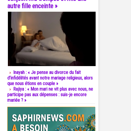
autre fille enceinte »
Inayah : « Je pense au divorce du fait
d’infidélités avant notre mariage religieux, alors
que nous étions en couple »
Rajiya : « Mon mari ne vit plus avec nous, ne
participe pas aux dépenses : suis-je encore
mariée ? »