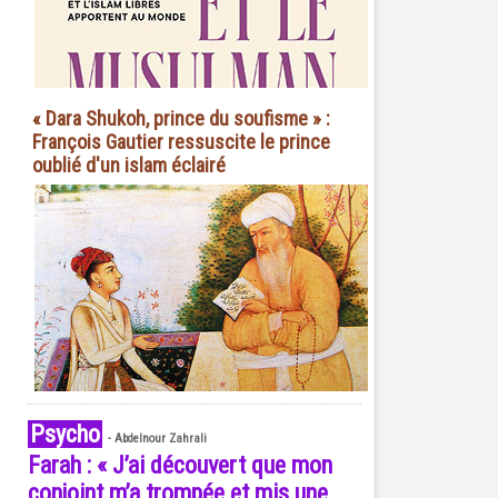
« Dara Shukoh, prince du soufisme » :
François Gautier ressuscite le prince
oublié d'un islam éclairé
Psycho
-
Abdelnour Zahrali
Farah : « J’ai découvert que mon
conjoint m’a trompée et mis une