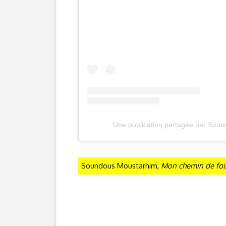
Une publication partagée par Soun
Soundous Moustarhim,
Mon chemin de foi