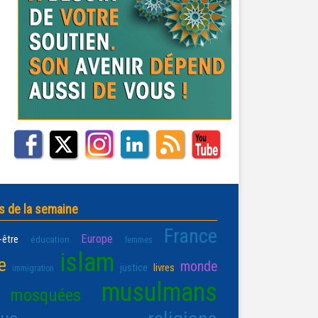
s de la semaine
France
Europe
-être
éducation
femmes
islam
e
monde
justice
livres
immigration
musulmans
mosquées