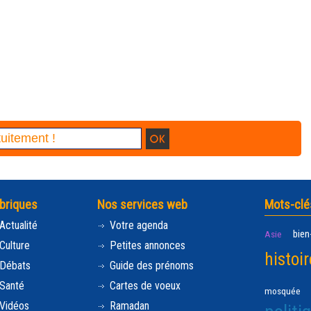
briques
Nos services web
Mots-clé
Actualité
Votre agenda
bien
Asie
Culture
Petites annonces
histoir
Débats
Guide des prénoms
Santé
Cartes de voeux
mosquée
Vidéos
Ramadan