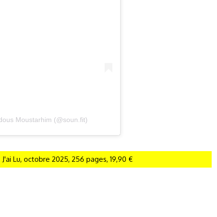
dous Moustarhim (@soun.fit)
, J'ai Lu, octobre 2025, 256 pages, 19,90 €