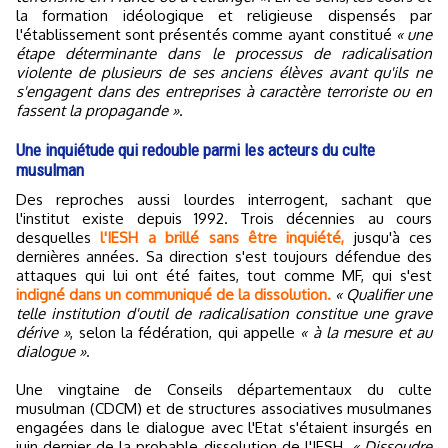
la formation idéologique et religieuse dispensés par
l'établissement sont présentés comme ayant constitué
« une
étape déterminante dans le processus de radicalisation
violente de plusieurs de ses anciens élèves avant qu'ils ne
s'engagent dans des entreprises à caractère terroriste ou en
fassent la propagande »
.
Une inquiétude qui redouble parmi les acteurs du culte
musulman
Des reproches aussi lourdes interrogent, sachant que
l'institut existe depuis 1992. Trois décennies au cours
desquelles
l'IESH a brillé sans être inquiété,
jusqu'à ces
dernières années. Sa direction s'est toujours défendue des
attaques qui lui ont été faites, tout comme MF, qui s'est
indigné dans un communiqué de la dissolution.
« Qualifier une
telle institution d'outil de radicalisation constitue une grave
dérive »
, selon la fédération, qui appelle
« à la mesure et au
dialogue »
.
Une vingtaine de Conseils départementaux du culte
musulman (CDCM) et de structures associatives musulmanes
engagées dans le dialogue avec l'Etat s'étaient insurgés en
juin dernier de la probable dissolution de l'IESH.
« Dissoudre