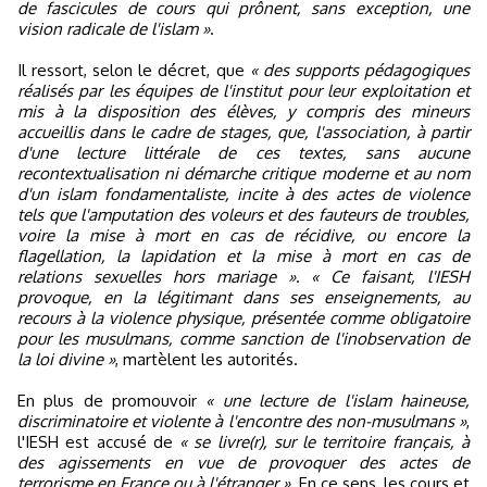
de fascicules de cours qui prônent, sans exception, une
vision radicale de l'islam »
.
Il ressort, selon le décret, que
« des supports pédagogiques
réalisés par les équipes de l'institut pour leur exploitation et
mis à la disposition des élèves, y compris des mineurs
accueillis dans le cadre de stages, que, l'association, à partir
d'une lecture littérale de ces textes, sans aucune
recontextualisation ni démarche critique moderne et au nom
d'un islam fondamentaliste, incite à des actes de violence
tels que l'amputation des voleurs et des fauteurs de troubles,
voire la mise à mort en cas de récidive, ou encore la
flagellation, la lapidation et la mise à mort en cas de
relations sexuelles hors mariage »
.
« Ce faisant, l'IESH
provoque, en la légitimant dans ses enseignements, au
recours à la violence physique, présentée comme obligatoire
pour les musulmans, comme sanction de l'inobservation de
la loi divine »
, martèlent les autorités.
En plus de promouvoir
« une lecture de l'islam haineuse,
discriminatoire et violente à l'encontre des non-musulmans »
,
l'IESH est accusé de
« se livre(r), sur le territoire français, à
des agissements en vue de provoquer des actes de
terrorisme en France ou à l'étranger »
. En ce sens, les cours et