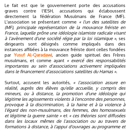
Le fait est que le gouvernement porte des accusations
graves contre l'IESH, accusations qui éclaboussent
directement la fédération Musulmans de France (MF).
L'association se présentant comme
« l'un des satellites de
(MF), principale représentation de la mouvance frériste en
France, laquelle prône une idéologie islamiste radicale visant
à l'avènement d'une société régie par la loi islamique »
, ses
dirigeants sont désignés comme impliqués dans des
instances affiliées à la mouvance frériste dont celles fondées
par
Yusuf Al-Qaradawi
, ancien guide spirituel des Frères
musulmans, et comme ayant
« exercé des responsabilités
importantes au sein d'associations activement impliquées
dans le financement d'associations satellites du Hamas »
.
Surtout, accusent les autorités,
« l'association assure en
réalité, auprès des élèves qu'elle accueille, y compris des
mineurs, ou à distance, la promotion d'une idéologie qui
légitime les agissements violents à l'encontre des personnes,
provoque à la discrimination, à la haine et à la violence à
l'égard des non-musulmans, des femmes, des homosexuels
et légitime la guerre sainte »
et
« ces théories sont diffusées
dans les locaux mêmes de l'association ou au travers de
formations à distance, à l'appui d'ouvrages au programme et