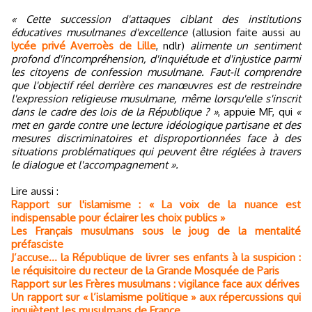
« Cette succession d'attaques ciblant des institutions
éducatives musulmanes d'excellence
(allusion faite aussi au
lycée privé Averroès de Lille
, ndlr)
alimente un sentiment
profond d'incompréhension, d'inquiétude et d'injustice parmi
les citoyens de confession musulmane. Faut-il comprendre
que l'objectif réel derrière ces manœuvres est de restreindre
l'expression religieuse musulmane, même lorsqu'elle s'inscrit
dans le cadre des lois de la République ? »
, appuie MF, qui
«
met en garde contre une lecture idéologique partisane et des
mesures discriminatoires et disproportionnées face à des
situations problématiques qui peuvent être réglées à travers
le dialogue et l'accompagnement ».
Lire aussi :
Rapport sur l'islamisme : « La voix de la nuance est
indispensable pour éclairer les choix publics »
Les Français musulmans sous le joug de la mentalité
préfasciste
J’accuse… la République de livrer ses enfants à la suspicion :
le réquisitoire du recteur de la Grande Mosquée de Paris
Rapport sur les Frères musulmans : vigilance face aux dérives
Un rapport sur « l’islamisme politique » aux répercussions qui
inquiètent les musulmans de France