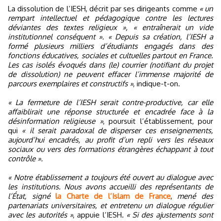
La dissolution de l’IESH, décrit par ses dirigeants comme
« un
rempart intellectuel et pédagogique contre les lectures
déviantes des textes religieux », « entraînerait un vide
institutionnel conséquent ». « Depuis sa création, l’IESH a
formé plusieurs milliers d’étudiants engagés dans des
fonctions éducatives, sociales et cultuelles partout en France.
Les cas isolés évoqués dans (le) courrier (notifiant du projet
de dissolution) ne peuvent effacer l’immense majorité de
parcours exemplaires et constructifs »
, indique-t-on.
« La fermeture de l’IESH serait contre-productive, car elle
affaiblirait une réponse structurée et encadrée face à la
désinformation religieuse »
, poursuit l’établissement, pour
qui
« il serait paradoxal de disperser ces enseignements,
aujourd’hui encadrés, au profit d’un repli vers les réseaux
sociaux ou vers des formations étrangères échappant à tout
contrôle ».
« Notre établissement a toujours été ouvert au dialogue avec
les institutions. Nous avons accueilli des représentants de
l’État, signé
la Charte de l’Islam de France
,
mené des
partenariats universitaires, et entretenu un dialogue régulier
avec les autorités »
, appuie l’IESH.
« Si des ajustements sont