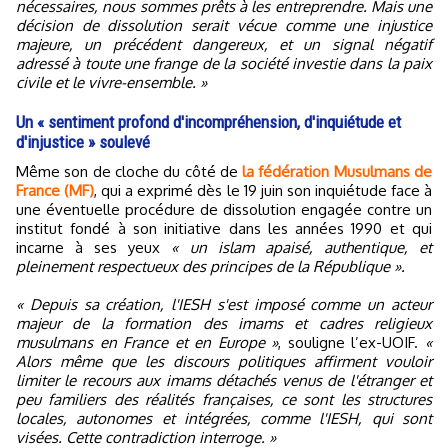
nécessaires, nous sommes prêts à les entreprendre. Mais une
décision de dissolution serait vécue comme une injustice
majeure, un précédent dangereux, et un signal négatif
adressé à toute une frange de la société investie dans la paix
civile et le vivre-ensemble. »
Un « sentiment profond d'incompréhension, d'inquiétude et
d'injustice » soulevé
Même son de cloche du côté de
la fédération Musulmans de
France (MF)
, qui a exprimé dès le 19 juin son inquiétude face à
une éventuelle procédure de dissolution engagée contre un
institut fondé à son initiative dans les années 1990 et qui
incarne à ses yeux
« un islam apaisé, authentique, et
pleinement respectueux des principes de la République ».
« Depuis sa création, l'IESH s'est imposé comme un acteur
majeur de la formation des imams et cadres religieux
musulmans en France et en Europe »
, souligne l’ex-UOIF.
«
Alors même que les discours politiques affirment vouloir
limiter le recours aux imams détachés venus de l'étranger et
peu familiers des réalités françaises, ce sont les structures
locales, autonomes et intégrées, comme l'IESH, qui sont
visées. Cette contradiction interroge. »