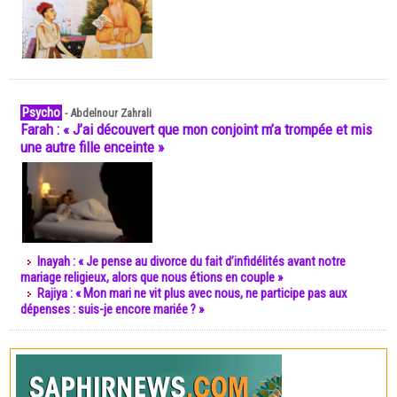
Psycho
-
Abdelnour Zahrali
Farah : « J’ai découvert que mon conjoint m’a trompée et mis
une autre fille enceinte »
Inayah : « Je pense au divorce du fait d’infidélités avant notre
mariage religieux, alors que nous étions en couple »
Rajiya : « Mon mari ne vit plus avec nous, ne participe pas aux
dépenses : suis-je encore mariée ? »