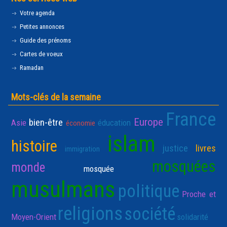
Votre agenda
Petites annonces
Guide des prénoms
Cartes de voeux
Ramadan
Mots-clés de la semaine
France
Europe
bien-être
Asie
éducation
économie
islam
histoire
justice
livres
immigration
mosquées
monde
mosquée
musulmans
politique
Proche et
religions
société
Moyen-Orient
solidarité