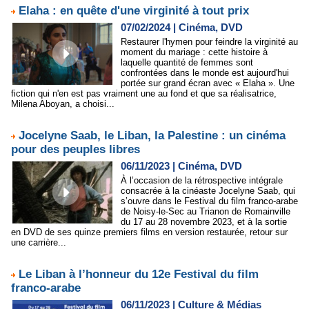
Elaha : en quête d'une virginité à tout prix
07/02/2024
|
Cinéma, DVD
Restaurer l'hymen pour feindre la virginité au
moment du mariage : cette histoire à
laquelle quantité de femmes sont
confrontées dans le monde est aujourd'hui
portée sur grand écran avec « Elaha ». Une
fiction qui n'en est pas vraiment une au fond et que sa réalisatrice,
Milena Aboyan, a choisi...
Jocelyne Saab, le Liban, la Palestine : un cinéma
pour des peuples libres
06/11/2023
|
Cinéma, DVD
À l’occasion de la rétrospective intégrale
consacrée à la cinéaste Jocelyne Saab, qui
s’ouvre dans le Festival du film franco-arabe
de Noisy-le-Sec au Trianon de Romainville
du 17 au 28 novembre 2023, et à la sortie
en DVD de ses quinze premiers films en version restaurée, retour sur
une carrière...
Le Liban à l’honneur du 12e Festival du film
franco-arabe
06/11/2023
|
Culture & Médias