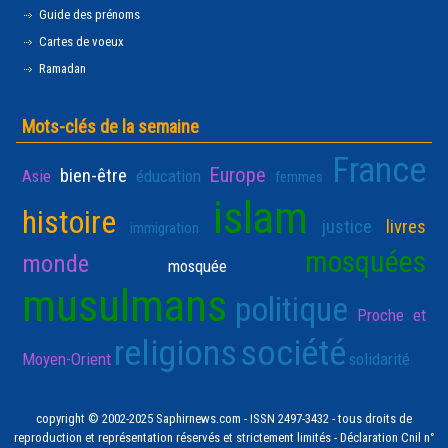
Guide des prénoms
Cartes de voeux
Ramadan
Mots-clés de la semaine
France
Europe
bien-être
Asie
éducation
femmes
islam
histoire
justice
livres
immigration
mosquées
monde
mosquée
musulmans
politique
Proche et
religions
société
Moyen-Orient
solidarité
copyright © 2002-2025 Saphirnews.com - ISSN 2497-3432 - tous droits de
reproduction et représentation réservés et strictement limités - Déclaration Cnil n°