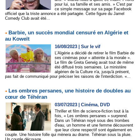
pour lui, sa famille et ses amis. » C'est par
ce simple message sur sa page Facebook
officiel que la triste annonce a été partagée. Cette figure du Jamel
Comedy Club avait été...
Barbie, un succès mondial censuré en Algérie et
au Koweït
16/08/2023
|
Sur le vif
L’Algérie a décidé de retirer le film Barbie de
ses cinémas pour « atteinte à la morale ».
Le film de Greta Gerwig avait tout de même
été diffusé trois semaines. Le ministère
algérien de la Culture n'a, jusqu'à présent,
pas fait de communiqué pour préciser les raisons de l'interdiction. «...
Les ombres persanes, une histoire de doubles au
cœur de Téhéran
03/07/2023
|
Cinéma, DVD
Thriller et film de science-fiction tout à la
fois, « Les ombres persanes » surprend.
Dans un Téhéran noyé sous des trombes
d'eau, un homme et une femme découvrent
que leur clone respectif sont également en
couple. Une histoire folle qui mènera au drame. Téhéran sous la pluie.
Un couple découvre...