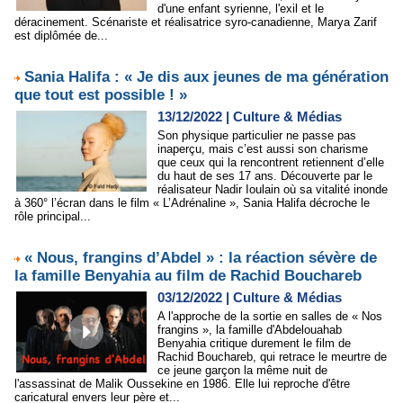
d'une enfant syrienne, l'exil et le
déracinement. Scénariste et réalisatrice syro-canadienne, Marya Zarif
est diplômée de...
Sania Halifa : « Je dis aux jeunes de ma génération
que tout est possible ! »
13/12/2022
|
Culture & Médias
Son physique particulier ne passe pas
inaperçu, mais c’est aussi son charisme
que ceux qui la rencontrent retiennent d’elle
du haut de ses 17 ans. Découverte par le
réalisateur Nadir Ioulain où sa vitalité inonde
à 360° l’écran dans le film « L’Adrénaline », Sania Halifa décroche le
rôle principal...
« Nous, frangins d’Abdel » : la réaction sévère de
la famille Benyahia au film de Rachid Bouchareb
03/12/2022
|
Culture & Médias
A l'approche de la sortie en salles de « Nos
frangins », la famille d'Abdelouahab
Benyahia critique durement le film de
Rachid Bouchareb, qui retrace le meurtre de
ce jeune garçon la même nuit de
l'assassinat de Malik Oussekine en 1986. Elle lui reproche d'être
caricatural envers leur père et...