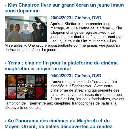
Kim Chapiron livre sur grand écran un jeune imam
sous dopamine
20/04/2023
|
Cinéma, DVD
Après « Sheitan », son premier long
métrage, et « La crème de la crème », Kim
Chapiron change de registre avec « Le
jeune imam » dont le scénario est écrit avec
Ladj Ly, auteur du film multiprimé « Les
Misérables ». Une œuvre époustouflante comme jamais vue jusqu’ici
en France au cinéma. Le jeune...
Yema : clap de fin pour la plateforme du cinéma
maghrébin et moyen-oriental
04/04/2023
|
Cinéma, DVD
L'arrivée en juin 2022 de Yema avait été
signalée sur Saphirnews.. Avec cette
plateforme de streaming qui présente des
films exclusivement issus du monde arabe,
Juliette et Léa, les deux fondatrices, avaient
l’ambition de « permettre aux cinéphiles francophones de partir à la
découverte de cette...
Au Panorama des cinémas du Maghreb et du
Moyen-Orient, de belles découvertes au rendez-