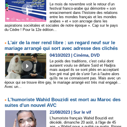
Le mois de novembre voit le retour d’un
festival franco-arabe qui démontre « son
enracinement dans l’histoire des relations
entre les mondes français et les mondes
arabes » et « son ancrage dans les
aspirations sociétales et sociales de notre époque ». Cap sur le pays
du Cèdre ! Pour la 12e édition...
L'air de la mer rend libre : un regard neuf sur le
mariage arrangé qui sort avec adresse des clichés
04/10/2023
|
Cinéma, DVD
Le poids des traditions, c'est celui dont
auraient voulu se défaire Saïd et Hadjira
mais auquel ils se sont pliés en acceptant
bon gré mal gré de s'unir l'un à l'autre alors
qu'ils ne se connaissent pas. Mais avec un
époux qui se trouve être gay, le mariage arrangé est très mal engagé...
Avec un...
L'humoriste Wahid Bouzidi est mort au Maroc des
suites d'un nouvel AVC
21/08/2023
|
Sur le vif
L'humoriste français Wahid Bouzidi est
décédé, dimanche 20 août, à l'âge de 45
ans. « Wahid nous a quitté ce matin. Prions