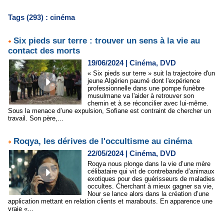
Tags (293) : cinéma
Six pieds sur terre : trouver un sens à la vie au
contact des morts
19/06/2024
|
Cinéma, DVD
« Six pieds sur terre » suit la trajectoire d'un
jeune Algérien paumé dont l'expérience
professionnelle dans une pompe funèbre
musulmane va l'aider à retrouver son
chemin et à se réconcilier avec lui-même.
Sous la menace d’une expulsion, Sofiane est contraint de chercher un
travail. Son père,...
Roqya, les dérives de l'occultisme au cinéma
22/05/2024
|
Cinéma, DVD
Roqya nous plonge dans la vie d’une mère
célibataire qui vit de contrebande d’animaux
exotiques pour des guérisseurs de maladies
occultes. Cherchant à mieux gagner sa vie,
Nour se lance alors dans la création d’une
application mettant en relation clients et marabouts. En apparence une
vraie «...