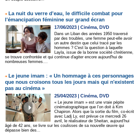
La nuit du verre d’eau, le difficile combat pour
l'émancipation féminine sur grand écran
17/06/2023
|
Cinéma, DVD
Dans un Liban des années 1950 traversé
par des troubles, une femme peut-elle avoir
un autre destin que celui tracé par les
hommes ? C'est la question à laquelle
Layla, issue de la bonne société chrétienne,
se trouve confrontée et qui continue d'agiter encore aujourd'hui de
nombreuses femmes....
Le jeune imam : « Un hommage à ces personnages
que nous croisons tous les jours mais qui n'existent
pas au cinéma »
25/04/2023
|
Cinéma, DVD
« Le jeune imam » est une vraie pépite
cinématographique que l’on doit à Kim
Chapiron. Alors que la sortie du film, co-écrit
avec Ladj Ly, est prévue ce mercredi 26
avril, le réalisateur de Sheitan, aujourd’hui
âgé de 42 ans, se livre sur les coulisses de sa nouvelle œuvre qui
dépasse bien des...