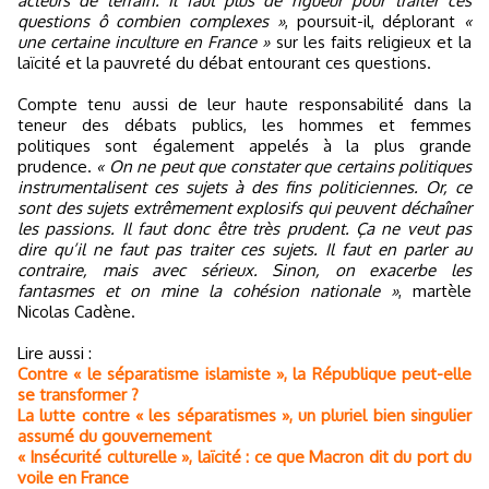
acteurs de terrain. Il faut plus de rigueur pour traiter ces
questions ô combien complexes »
, poursuit-il, déplorant
«
une certaine inculture en France »
sur les faits religieux et la
laïcité et la pauvreté du débat entourant ces questions.
Compte tenu aussi de leur haute responsabilité dans la
teneur des débats publics, les hommes et femmes
politiques sont également appelés à la plus grande
prudence.
« On ne peut que constater que certains politiques
instrumentalisent ces sujets à des fins politiciennes. Or, ce
sont des sujets extrêmement explosifs qui peuvent déchaîner
les passions. Il faut donc être très prudent. Ça ne veut pas
dire qu’il ne faut pas traiter ces sujets. Il faut en parler au
contraire, mais avec sérieux. Sinon, on exacerbe les
fantasmes et on mine la cohésion nationale »
, martèle
Nicolas Cadène.
Lire aussi :
Contre « le séparatisme islamiste », la République peut-elle
se transformer ?
La lutte contre « les séparatismes », un pluriel bien singulier
assumé du gouvernement
« Insécurité culturelle », laïcité : ce que Macron dit du port du
voile en France