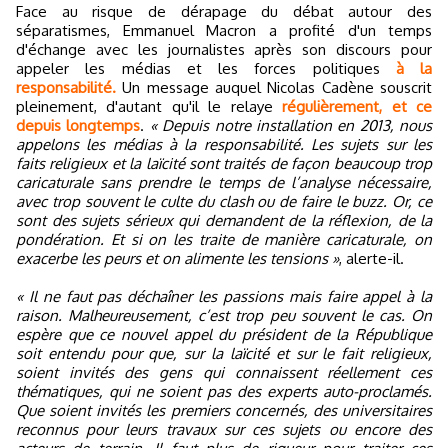
Face au risque de dérapage du débat autour des
séparatismes, Emmanuel Macron a profité d'un temps
d'échange avec les journalistes après son discours pour
appeler les médias et les forces politiques
à la
responsabilité.
Un message auquel Nicolas Cadène souscrit
pleinement, d'autant qu'il le relaye
régulièrement, et ce
depuis longtemps
.
« Depuis notre installation en 2013, nous
appelons les médias à la responsabilité. Les sujets sur les
faits religieux et la laïcité sont traités de façon beaucoup trop
caricaturale sans prendre le temps de l’analyse nécessaire,
avec trop souvent le culte du clash ou de faire le buzz. Or, ce
sont des sujets sérieux qui demandent de la réflexion, de la
pondération. Et si on les traite de manière caricaturale, on
exacerbe les peurs et on alimente les tensions »
, alerte-il.
« Il ne faut pas déchaîner les passions mais faire appel à la
raison. Malheureusement, c’est trop peu souvent le cas. On
espère que ce nouvel appel du président de la République
soit entendu pour que, sur la laïcité et sur le fait religieux,
soient invités des gens qui connaissent réellement ces
thématiques, qui ne soient pas des experts auto-proclamés.
Que soient invités les premiers concernés, des universitaires
reconnus pour leurs travaux sur ces sujets ou encore des