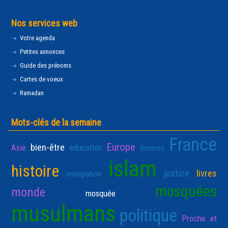
Nos services web
Votre agenda
Petites annonces
Guide des prénoms
Cartes de voeux
Ramadan
Mots-clés de la semaine
France
Europe
bien-être
Asie
éducation
femmes
islam
histoire
justice
livres
immigration
mosquées
monde
mosquée
musulmans
politique
Proche et