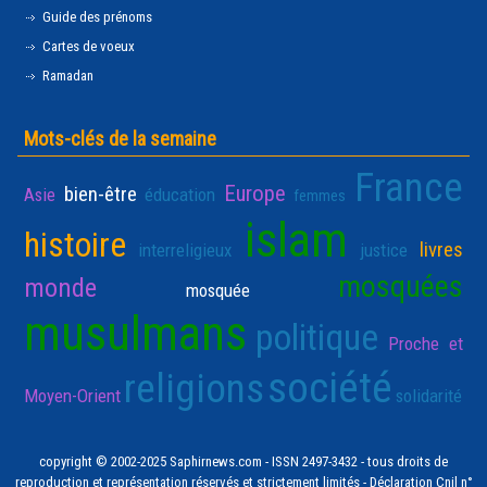
Guide des prénoms
Cartes de voeux
Ramadan
Mots-clés de la semaine
France
Europe
bien-être
Asie
éducation
femmes
islam
histoire
livres
interreligieux
justice
mosquées
monde
mosquée
musulmans
politique
Proche et
société
religions
Moyen-Orient
solidarité
copyright © 2002-2025 Saphirnews.com - ISSN 2497-3432 - tous droits de
reproduction et représentation réservés et strictement limités - Déclaration Cnil n°