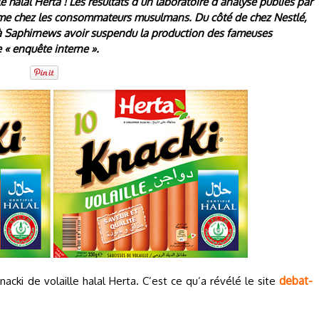
 halal Herta ! Les résultats d’un laboratoire d’analyse publiés par
isme chez les consommateurs musulmans. Du côté de chez Nestlé,
 à Saphirnews avoir suspendu la production des fameuses
e « enquête interne ».
debat-
acki de volaille halal Herta. C’est ce qu’a révélé le site