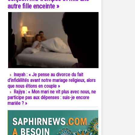
autre fille enceinte »
Inayah : « Je pense au divorce du fait
d’infidélités avant notre mariage religieux, alors
que nous étions en couple »
Rajiya : « Mon mari ne vit plus avec nous, ne
participe pas aux dépenses : suis-je encore
mariée ? »