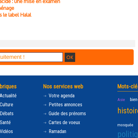
l’acide : une mise en examen
 ménage
le label Halal
briques
Nos services web
Mots-clé
Actualité
Votre agenda
bien
Asie
Culture
Petites annonces
histoir
Débats
Guide des prénoms
Santé
Cartes de voeux
mosquée
Vidéos
Ramadan
politi