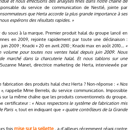
due et nous effectuons des analyses fines dans notre chaîne de
responsable du service de communication de Nestlé, jointe par
onsommateurs que Herta accorde la plus grande importance à ses
 nous espérons des résultats rapides. »
 du souci à la marque. Premier produit halal du groupe lancé en
tonnes en 2009, rejointe rapidement par toute une déclinaison :
 juin 2009 ; Knacki × 20 en avril 2010 ; Knacki max en août 2010…
«
 volume pour toutes nos ventes halal depuis juin 2009. Nous
de marché dans la charcuterie halal. Et nous tablons sur une
t Suzanne Manet, directrice marketing de Herta, interviewée par
e fabrication des produits halal chez Herta ? Non-réponse :
« Nos
 »
, rappelle Mme Berrebi, du service communication. Impossible
ués sur la même chaîne que les produits conventionnels du groupe.
e certificateur :
« Nous respectons le système de fabrication mis
e Paris »
, tout en indiquant que
« quatre contrôleurs de la Grande
mise sur la sellette
rs fois
, a d’ailleurs récemment réagi contre