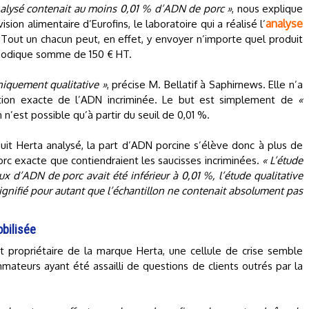
 analysé contenait au moins 0,01 % d’ADN de porc »
, nous explique
analyse
ision alimentaire d’Eurofins, le laboratoire qui a réalisé l’
Tout un chacun peut, en effet, y envoyer n’importe quel produit
 modique somme de 150 € HT.
niquement qualitative »
, précise M. Bellatif à Saphirnews. Elle n’a
rtion exacte de l’ADN incriminée. Le but est simplement de
«
 n’est possible qu’à partir du seuil de 0,01 %.
it Herta analysé, la part d’ADN porcine s’élève donc à plus de
porc exacte que contiendraient les saucisses incriminées.
« L’étude
ux d’ADN de porc avait été inférieur à 0,01 %, l’étude qualitative
signifié pour autant que l’échantillon ne contenait absolument pas
obilisée
t propriétaire de la marque Herta, une cellule de crise semble
mateurs ayant été assailli de questions de clients outrés par la