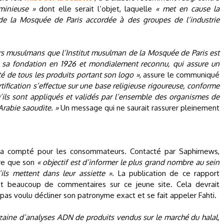
minieuse »
dont elle serait l’objet, laquelle
« met en cause la
n de la Mosquée de Paris accordée à des groupes de l’industrie
s musulmans que l’Institut musulman de la Mosquée de Paris est
is sa fondation en 1926 et mondialement reconnu, qui assure un
ité de tous les produits portant son logo »
, assure le communiqué
tification s’effectue sur une base religieuse rigoureuse, conforme
u’ils sont appliqués et validés par l’ensemble des organismes de
Arabie saoudite. »
Un message qui ne saurait rassurer pleinement
i a compté pour les consommateurs. Contacté par Saphirnews,
ure que son
« objectif est d’informer le plus grand nombre au sein
s mettent dans leur assiette »
. La publication de ce rapport
et beaucoup de commentaires sur ce jeune site. Cela devrait
a pas voulu décliner son patronyme exact et se fait appeler Fahti.
zaine d’analyses ADN de produits vendus sur le marché du halal,