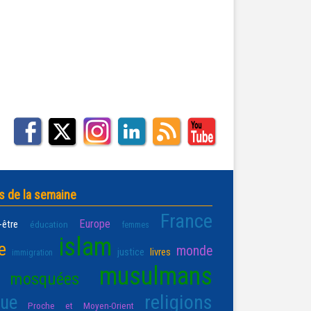
s de la semaine
France
Europe
-être
éducation
femmes
islam
e
monde
justice
livres
immigration
musulmans
mosquées
religions
que
Proche et Moyen-Orient