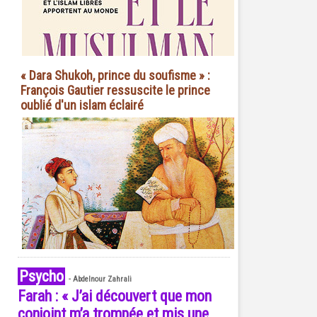
« Dara Shukoh, prince du soufisme » :
François Gautier ressuscite le prince
oublié d'un islam éclairé
Psycho
-
Abdelnour Zahrali
Farah : « J’ai découvert que mon
conjoint m’a trompée et mis une