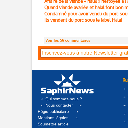
Affaire de la viande « halal » nettoyée à 
Quand viande avariée et halal font bon
Condamné pour avoir vendu du porc sous 
Ils vendent du porc sous le label Halal
Voir les
56
commentaires
Ru
Qui sommes-nous ?
Nous contacter
Régie publicitaire
Mentions légales
Soumettre article