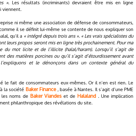
es »
. Les résultats (incriminants) devraient être mis en ligne
 viennent.
ntreprise ni même une association de défense de consommateurs,
comme il se définit lui-même se contente de nous expliquer son
lal, qu’il a
« intégré depuis trois ans »
.
« Les vrais spécialistes du
ont leurs propos seront mis en ligne très prochainement. Pour ma
 du mot licite et de l’illicite (halal/haram). Lorsqu’il s’agit de
nt des matières porcines ou qu’il s’agit d’étourdissement avant
l’expliquons et le dénonçons dans un contexte général du
t été le fait de consommateurs eux-mêmes. Or il n’en est rien. Le
Baker Finance
à la société
, basée à Nantes. Il s’agit d’une PME
Baker Viandes
Halaland
us les noms de
et de
. Une implication
ument philanthropique des révélations du site.