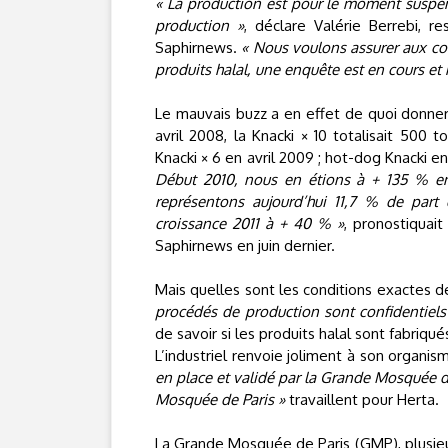
« La production est pour le moment suspen
production »
, déclare Valérie Berrebi, 
Saphirnews.
« Nous voulons assurer aux c
produits halal, une enquête est en cours et
Le mauvais buzz a en effet de quoi donner
avril 2008, la Knacki × 10 totalisait 500 
Knacki × 6 en avril 2009 ; hot-dog Knacki en
Début 2010, nous en étions à + 135 % en
représentons aujourd’hui 11,7 % de part 
croissance 2011 à + 40 % »
, pronostiquai
Saphirnews en juin dernier.
Mais quelles sont les conditions exactes d
procédés de production sont confidentiels
de savoir si les produits halal sont fabriq
L’industriel renvoie joliment à son organism
en place et validé par la Grande Mosquée d
Mosquée de Paris »
travaillent pour Herta.
La Grande Mosquée de Paris (GMP), plusieu