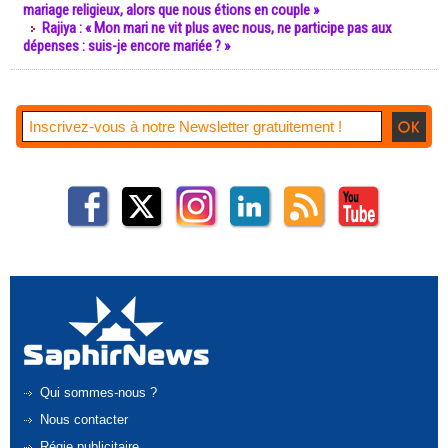
mariage religieux, alors que nous étions en couple »
Rajiya : « Mon mari ne vit plus avec nous, ne participe pas aux
dépenses : suis-je encore mariée ? »
Qui sommes-nous ?
Nous contacter
Régie publicitaire