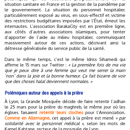
situation sanitaire en France et la gestion de la pandémie par
le gouvernement. La situation du personnel hospitalier,
particulièrement exposé au virus, en sous-effectif et victime
des restrictions budgétaires imposées par l’État, émeut les
internautes. L’association BarakaCity est en première ligne,
aux côtés d’autres associations islamiques, pour tenter
d’apporter de l’aide au milieu hospitalier, communiquant
massivement autour de ces actions, décrivant ainsi la
détresse généralisée du service public de la santé.
Dans le même temps, c’est le même Idriss Sihamedi qui
affirme le 15 mars sur Twitter :
« La première fois de ma vie
que je peux dire à une femme qui veut me serrer la main
‘non’ dans la joie et la bonne humeur. Ça fait bizarre de voir
que des choses halal deviennent normales. »
Polémiques autour des appels à la prière
À Lyon, la Grande Mosquée décide de faire retentir l’adhan
le 25 mars pour la prière du maghreb, le même jour où les
églises faisaient
retentir leurs cloches
pour l’Annonciation.
Comme en Allemagne,
cet appel à la prière est mené
« par
solidarité avec le personnel médical »
, selon les mots de
Kamel Kabtane, recteur de la mosquée de Lyon.