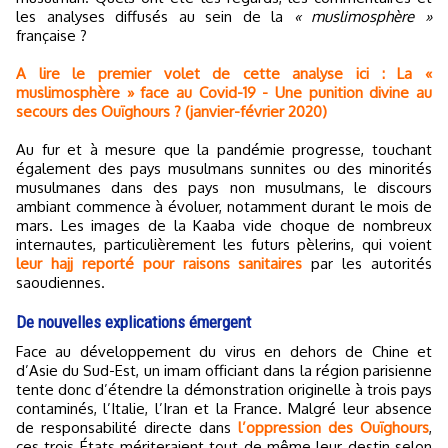
les analyses diffusés au sein de la
« muslimosphère »
française ?
A lire le premier volet de cette analyse ici : La «
muslimosphère » face au Covid-19 - Une punition divine au
secours des Ouïghours ? (janvier-février 2020)
Au fur et à mesure que la pandémie progresse, touchant
également des pays musulmans sunnites ou des minorités
musulmanes dans des pays non musulmans, le discours
ambiant commence à évoluer, notamment durant le mois de
mars. Les images de la Kaaba vide choque de nombreux
internautes, particulièrement les futurs pèlerins, qui voient
leur hajj reporté pour raisons sanitaires
par les autorités
saoudiennes.
De nouvelles explications émergent
Face au développement du virus en dehors de Chine et
d’Asie du Sud-Est, un imam officiant dans la région parisienne
tente donc d’étendre la démonstration originelle à trois pays
contaminés, l’Italie, l’Iran et la France. Malgré leur absence
de responsabilité directe dans
l’oppression des Ouïghours
,
ces trois États mériteraient tout de même leur destin selon