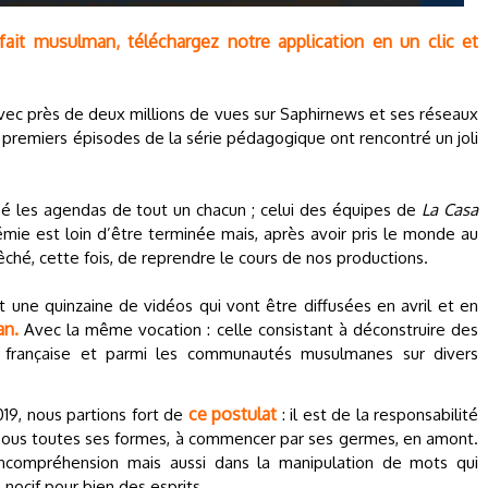
 fait musulman, téléchargez notre application en un clic et
Avec près de deux millions de vues sur Saphirnews et ses réseaux
 premiers épisodes de la série pédagogique ont rencontré un joli
é les agendas de tout un chacun ; celui des équipes de
La Casa
mie est loin d’être terminée mais, après avoir pris le monde au
hé, cette fois, de reprendre le cours de nos productions.
 une quinzaine de vidéos qui vont être diffusées en avril et en
an.
Avec la même vocation : celle consistant à déconstruire des
 française et parmi les communautés musulmanes sur divers
ce postulat
19, nous partions fort de
: il est de la responsabilité
 sous toutes ses formes, à commencer par ses germes, en amont.
l'incompréhension mais aussi dans la manipulation de mots qui
nocif pour bien des esprits.