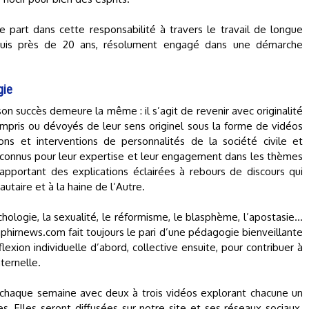
e part dans cette responsabilité à travers le travail de longue
puis près de 20 ans, résolument engagé dans une démarche
gie
 son succès demeure la même : il s’agit de revenir avec originalité
mpris ou dévoyés de leur sens originel sous la forme de vidéos
ons et interventions de personnalités de la société civile et
onnus pour leur expertise et leur engagement dans les thèmes
 apportant des explications éclairées à rebours de discours qui
taire et à la haine de l’Autre.
ologie, la sexualité, le réformisme, le blasphème, l’apostasie...
aphirnews.com fait toujours le pari d’une pédagogie bienveillante
exion individuelle d’abord, collective ensuite, pour contribuer à
ternelle.
haque semaine avec deux à trois vidéos explorant chacune un
. Elles seront diffusées sur notre site et ses réseaux sociaux.