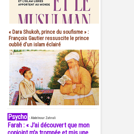
« Dara Shukoh, prince du soufisme » :
François Gautier ressuscite le prince
oublié d'un islam éclairé
Psycho
-
Abdelnour Zahrali
Farah : « J’ai découvert que mon
conjoint m’a trompée et mis une