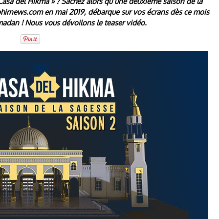
Casa del Hikma » ? Sachez alors qu’une deuxième saison de la
phirnews.com en mai 2019, débarque sur vos écrans dès ce mois
amadan ! Nous vous dévoilons le teaser vidéo.