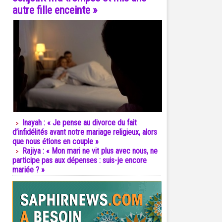
autre fille enceinte »
Inayah : « Je pense au divorce du fait
d’infidélités avant notre mariage religieux, alors
que nous étions en couple »
Rajiya : « Mon mari ne vit plus avec nous, ne
participe pas aux dépenses : suis-je encore
mariée ? »