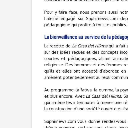
Pour y faire face, nous prenons aussi notr
haleine engagé sur Saphirnews.com de
pédagogique qui profite à tous les publics.
La bienveillance au service de la pédago
La recette de
La Casa del Hikma
qui a fait
sur des idées reçues et des concepts inco
courtes et pédagogiques, alliant animati
religieuse. Des hommes et des femmes rec
qu’ils et elles ont accepté d’aborder, en
amènent potentiellement au repli communau
Au programme, la fatwa, la oumma, la psych
et plus encore. Avec
La Casa del Hikma
, S
qui amène les internautes à mener une réfl
la construction d’une société ouverte et fra
Saphirnews.com vous donne rendez-vous c
thème nouveau, certains sous divers angles