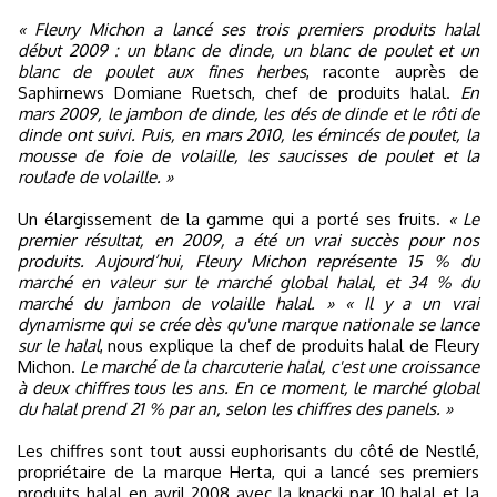
« Fleury Michon a lancé ses trois premiers produits halal
début 2009 : un blanc de dinde, un blanc de poulet et un
blanc de poulet aux fines herbes
, raconte auprès de
Saphirnews Domiane Ruetsch, chef de produits halal.
En
mars 2009, le jambon de dinde, les dés de dinde et le rôti de
dinde ont suivi. Puis, en mars 2010, les émincés de poulet, la
mousse de foie de volaille, les saucisses de poulet et la
roulade de volaille. »
Un élargissement de la gamme qui a porté ses fruits.
« Le
premier résultat, en 2009, a été un vrai succès pour nos
produits. Aujourd’hui, Fleury Michon représente 15 % du
marché en valeur sur le marché global halal, et 34 % du
marché du jambon de volaille halal. » « Il y a un vrai
dynamisme qui se crée dès qu'une marque nationale se lance
sur le halal
, nous explique la chef de produits halal de Fleury
Michon.
Le marché de la charcuterie halal, c'est une croissance
à deux chiffres tous les ans. En ce moment, le marché global
du halal prend 21 % par an, selon les chiffres des panels. »
Les chiffres sont tout aussi euphorisants du côté de Nestlé,
propriétaire de la marque Herta, qui a lancé ses premiers
produits halal en avril 2008 avec la knacki par 10 halal et la