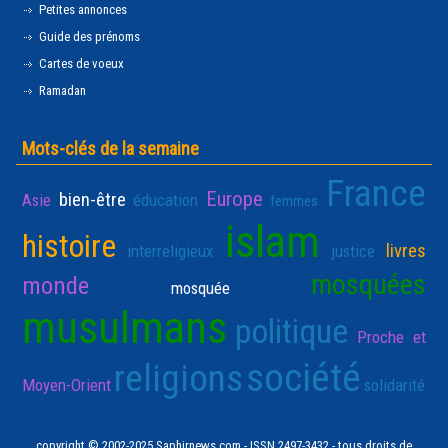
Petites annonces
Guide des prénoms
Cartes de voeux
Ramadan
Mots-clés de la semaine
France
Europe
bien-être
Asie
éducation
femmes
islam
histoire
livres
interreligieux
justice
mosquées
monde
mosquée
musulmans
politique
Proche et
société
religions
Moyen-Orient
solidarité
copyright © 2002-2025 Saphirnews.com - ISSN 2497-3432 - tous droits de