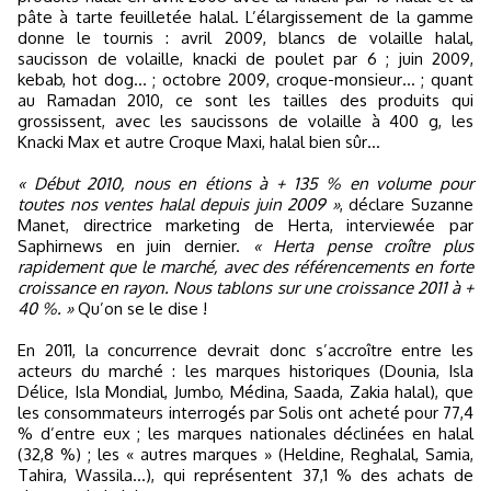
pâte à tarte feuilletée halal. L’élargissement de la gamme
donne le tournis : avril 2009, blancs de volaille halal,
saucisson de volaille, knacki de poulet par 6 ; juin 2009,
kebab, hot dog… ; octobre 2009, croque-monsieur… ; quant
au Ramadan 2010, ce sont les tailles des produits qui
grossissent, avec les saucissons de volaille à 400 g, les
Knacki Max et autre Croque Maxi, halal bien sûr…
« Début 2010, nous en étions à + 135 % en volume pour
toutes nos ventes halal depuis juin 2009 »
, déclare Suzanne
Manet, directrice marketing de Herta, interviewée par
Saphirnews en juin dernier.
« Herta pense croître plus
rapidement que le marché, avec des référencements en forte
croissance en rayon. Nous tablons sur une croissance 2011 à +
40 %. »
Qu’on se le dise !
En 2011, la concurrence devrait donc s’accroître entre les
acteurs du marché : les marques historiques (Dounia, Isla
Délice, Isla Mondial, Jumbo, Médina, Saada, Zakia halal), que
les consommateurs interrogés par Solis ont acheté pour 77,4
% d’entre eux ; les marques nationales déclinées en halal
(32,8 %) ; les « autres marques » (Heldine, Reghalal, Samia,
Tahira, Wassila…), qui représentent 37,1 % des achats de