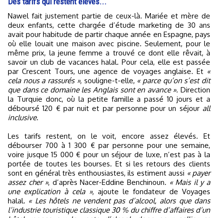
Des tarifs qui restent élevés...
Nawel fait justement partie de ceux-là. Mariée et mère de
deux enfants, cette chargée d’étude marketing de 30 ans
avait pour habitude de partir chaque année en Espagne, pays
où elle louait une maison avec piscine. Seulement, pour le
même prix, la jeune femme a trouvé ce dont elle rêvait, à
savoir un club de vacances halal. Pour cela, elle est passée
par Crescent Tours, une agence de voyages anglaise. Et
«
cela nous a rassurés »
, souligne-t-elle,
« parce qu’on s’est dit
que dans ce domaine les Anglais sont en avance »
. Direction
la Turquie donc, où la petite famille a passé 10 jours et a
déboursé 120 € par nuit et par personne pour un séjour
all
inclusive
.
Les tarifs restent, on le voit, encore assez élevés. Et
débourser 700 à 1 300 € par personne pour une semaine,
voire jusque 15 000 € pour un séjour de luxe, n’est pas à la
portée de toutes les bourses. Et si les retours des clients
sont en général très enthousiastes, ils estiment aussi
« payer
assez cher »
, d’après Nacer-Eddine Benchinoun.
« Mais il y a
une explication à cela »
, ajoute le fondateur de Voyages
halal.
« Les hôtels ne vendent pas d’alcool, alors que dans
l’industrie touristique classique 30 % du chiffre d’affaires d’un