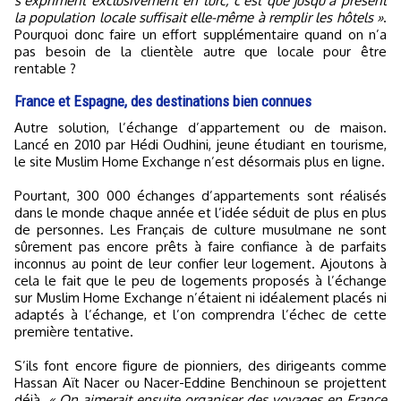
s’expriment exclusivement en turc, c’est que jusqu’à présent
la population locale suffisait elle-même à remplir les hôtels »
.
Pourquoi donc faire un effort supplémentaire quand on n’a
pas besoin de la clientèle autre que locale pour être
rentable ?
France et Espagne, des destinations bien connues
Autre solution, l’échange d’appartement ou de maison.
Lancé en 2010 par Hédi Oudhini, jeune étudiant en tourisme,
le site Muslim Home Exchange n’est désormais plus en ligne.
Pourtant, 300 000 échanges d’appartements sont réalisés
dans le monde chaque année et l’idée séduit de plus en plus
de personnes. Les Français de culture musulmane ne sont
sûrement pas encore prêts à faire confiance à de parfaits
inconnus au point de leur confier leur logement. Ajoutons à
cela le fait que le peu de logements proposés à l’échange
sur Muslim Home Exchange n’étaient ni idéalement placés ni
adaptés à l’échange, et l’on comprendra l’échec de cette
première tentative.
S’ils font encore figure de pionniers, des dirigeants comme
Hassan Aït Nacer ou Nacer-Eddine Benchinoun se projettent
déjà.
« On aimerait ensuite organiser des voyages en France