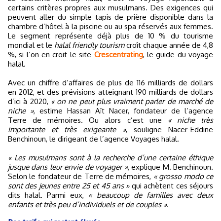
certains critères propres aux musulmans. Des exigences qui
peuvent aller du simple tapis de prière disponible dans la
chambre d’hôtel à la piscine ou au spa réservés aux femmes.
Le segment représente déjà plus de 10 % du tourisme
mondial et le
halal friendly tourism
croît chaque année de 4,8
%, si l’on en croit le site
Crescentrating
, le guide du voyage
halal.
Avec un chiffre d’affaires de plus de 116 milliards de dollars
en 2012, et des prévisions atteignant 190 milliards de dollars
d’ici à 2020,
« on ne peut plus vraiment parler de marché de
niche »
, estime Hassan Aït Nacer, fondateur de l’agence
Terre de mémoires. Ou alors c’est une
« niche très
importante et très exigeante »
, souligne Nacer-Eddine
Benchinoun, le dirigeant de l’agence Voyages halal.
« Les musulmans sont à la recherche d’une certaine éthique
jusque dans leur envie de voyager »
, explique M. Benchinoun.
Selon le fondateur de Terre de mémoires,
« grosso modo ce
sont des jeunes entre 25 et 45 ans »
qui achètent ces séjours
dits halal. Parmi eux,
« beaucoup de familles avec deux
enfants et très peu d’individuels et de couples »
.