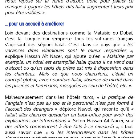
hôtel repose sur la vente d’alcool, donc pour pallier ce
manque à gagner les hôtels dits halal augmentent leurs prix
pour être viables. »
… pour un accueil à améliorer
Loin devant des destinations comme la Malaisie ou Dubaï,
c’est la Turquie qui remporte tous les suffrages français
s’agissant des séjours halal. C’est dans ce pays que
« les
vacances dites islamiques sont le mieux respectées »
,
explique Hassan Aït Nacer, qui ajoute qu’en
« Malaisie par
exemple, un hôtel est estampillé halal quand il ne vend pas
d’alcool ou qu’un tapis de prière est mis à disposition dans
les chambres. Mais ce que nous cherchions, c’était un
concept global, avec nourriture halal, absence de mixité dans
les piscines et hammams, mosquées au sein de l’hôtel, etc. »
.
Malheureusement dans les hôtels turcs,
« la pratique de
l’anglais n’est pas au top et le personnel n’est pas formé à
l’accueil des étrangers »
, déplore Nawel, qui raconte qu’il
«
fallait aller chercher quelqu’un en back-office pour avoir des
explications ou informations »
. Selon Hassan Aït Nacer, si
«
des efforts commencent à être faits à ce niveau-là »
, il faut
aussi savoir que
« si les interlocuteurs dans les hôtels