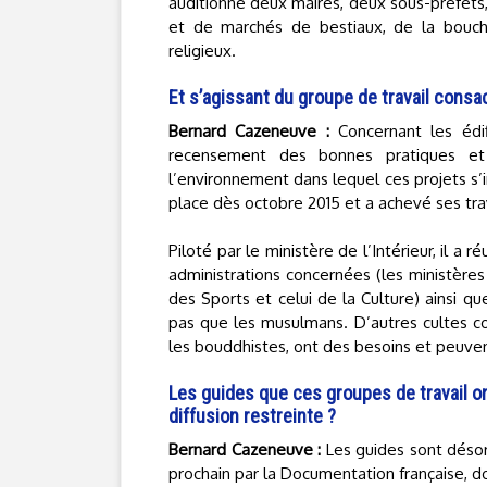
auditionné deux maires, deux sous-préfets
et de marchés de bestiaux, de la bouche
religieux.
Et s’agissant du groupe de travail consac
Bernard Cazeneuve :
Concernant les édi
recensement des bonnes pratiques et 
l’environnement dans lequel ces projets s’i
place dès octobre 2015 et a achevé ses trav
Piloté par le ministère de l’Intérieur, il a
administrations concernées (les ministères
des Sports et celui de la Culture) ainsi q
pas que les musulmans. D’autres cultes co
les bouddhistes, ont des besoins et peuven
Les guides que ces groupes de travail on
diffusion restreinte ?
Bernard Cazeneuve :
Les guides sont désorm
prochain par la Documentation française, do