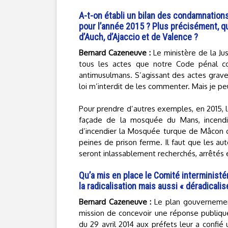
A-t-on établi un bilan des condamnation
pour l’année 2015 ? Plus précisément, q
d’Auch, d’Ajaccio et de Valence ?
Bernard Cazeneuve :
Le ministère de la Jus
tous les actes que notre Code pénal c
antimusulmans. S’agissant des actes graves
loi m’interdit de les commenter. Mais je pe
Pour prendre d’autres exemples, en 2015, le
façade de la mosquée du Mans, incendi
d’incendier la Mosquée turque de Mâcon on
peines de prison ferme. Il faut que les au
seront inlassablement recherchés, arrêtés e
Qu’a mis en place le Comité interministé
la radicalisation mais aussi « déradicali
Bernard Cazeneuve :
Le plan gouvernement
mission de concevoir une réponse publiqu
du 29 avril 2014 aux préfets leur a confié