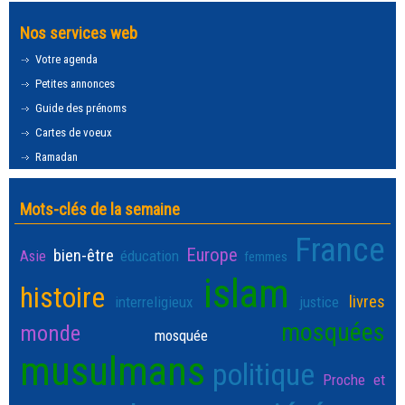
Nos services web
Votre agenda
Petites annonces
Guide des prénoms
Cartes de voeux
Ramadan
Mots-clés de la semaine
France
Europe
bien-être
Asie
éducation
femmes
islam
histoire
livres
interreligieux
justice
mosquées
monde
mosquée
musulmans
politique
Proche et