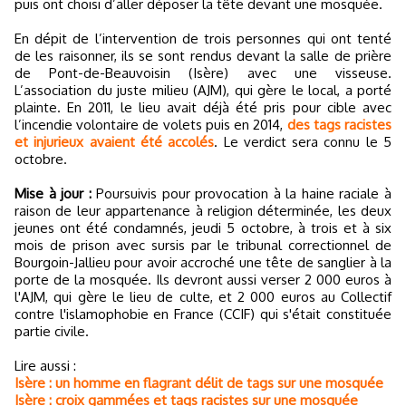
puis ont choisi d’aller déposer la tête devant une mosquée.
En dépit de l’intervention de trois personnes qui ont tenté
de les raisonner, ils se sont rendus devant la salle de prière
de Pont-de-Beauvoisin (Isère) avec une visseuse.
L’association du juste milieu (AJM), qui gère le local, a porté
plainte. En 2011, le lieu avait déjà été pris pour cible avec
l’incendie volontaire de volets puis en 2014,
des tags racistes
et injurieux avaient été accolés
. Le verdict sera connu le 5
octobre.
Mise à jour :
Poursuivis pour provocation à la haine raciale à
raison de leur appartenance à religion déterminée, les deux
jeunes ont été condamnés, jeudi 5 octobre, à trois et à six
mois de prison avec sursis par le tribunal correctionnel de
Bourgoin-Jallieu pour avoir accroché une tête de sanglier à la
porte de la mosquée. Ils devront aussi verser 2 000 euros à
l'AJM, qui gère le lieu de culte, et 2 000 euros au Collectif
contre l'islamophobie en France (CCIF) qui s'était constituée
partie civile.
Lire aussi :
Isère : un homme en flagrant délit de tags sur une mosquée
Isère : croix gammées et tags racistes sur une mosquée