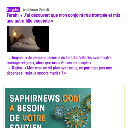
Psycho
-
Abdelnour Zahrali
Farah : « J’ai découvert que mon conjoint m’a trompée et mis
une autre fille enceinte »
Inayah : « Je pense au divorce du fait d’infidélités avant notre
mariage religieux, alors que nous étions en couple »
Rajiya : « Mon mari ne vit plus avec nous, ne participe pas aux
dépenses : suis-je encore mariée ? »