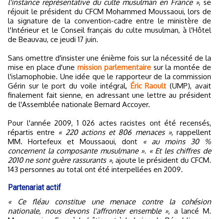
l'instance représentative du culte musulman en France »
, se
réjouit le président du CFCM Mohammed Moussaoui, lors de
la signature de la convention-cadre entre le ministère de
l'Intérieur et le Conseil français du culte musulman, à l'Hôtel
de Beauvau, ce jeudi 17 juin.
Sans omettre d'insister une énième fois sur la nécessité de la
mise en place d'une
mission parlementaire
sur la montée de
l'islamophobie. Une idée que le rapporteur de la commission
Gérin sur le port du voile intégral,
Éric Raoult
(UMP), avait
finalement fait sienne, en adressant une lettre au président
de l'Assemblée nationale Bernard Accoyer.
Pour l'année 2009, 1 026 actes racistes ont été recensés,
répartis entre
« 220 actions et 806 menaces »
, rappellent
MM. Hortefeux et Moussaoui, dont
« au moins 30 %
concernent la composante musulmane ». « Et les chiffres de
2010 ne sont guère rassurants »
, ajoute le président du CFCM.
143 personnes au total ont été interpellées en 2009.
Partenariat actif
« Ce fléau constitue une menace contre la cohésion
nationale, nous devons l'affronter ensemble »,
a lancé M.