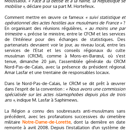
Moussaoui.
« Face à la bêtise et à la haine, la République se
mobilise »
, déclare pour sa part M. Hortefeux.
Comment mettre en œuvre ce fameux
« suivi statistique et
opérationnel des actes hostiles aux musulmans de France »
?
En organisant des réunions régulières,
« au moins une par
trimestre »
, précise le ministre, entre le CFCM et les services
de l'Intérieur pour des échanges de statistiques. Des
partenariats devraient voir le jour, au niveau local, entre les
services de l'Etat et les conseils régionaux du culte
musulman (CRCM), comme à Mons-en-Barœul, où s'est
tenue, dimanche 20 juin, l'assemblée générale du CRCM
Nord-Pas-de-Calais, avec la présence du président régional
Amar Lasfar et une trentaine de responsables locaux.
Dans le Nord-Pas-de-Calais, le CRCM se dit prêt à œuvrer
dans l'esprit de la convention :
« Nous avons une commission
spécialisée sur les actes islamophobes depuis plus de trois
ans »
, indique M. Lasfar à Saphirnews.
La Région a connu des soubresauts anti-musulmans sans
précédent, avec les profanations successives du cimetière
militaire
Notre-Dame-de-Lorette
, dont la dernière en date
remonte à avril 2008. Depuis l'installation d'un système de