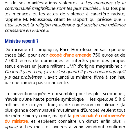
et de ses manifestations violentes.
« Les membres de la
communauté maghrébine sont les plus touchés »
à la fois par
les menaces et les actes de violence à caractère raciste,
rappelle M. Moussaoui, citant le rapport qui précise que
«
c'est surtout la religion musulmane qui suscite une méfiance
croissante en France »
.
Ministre repenti ?
Du racisme et compagnie, Brice Hortefeux en sait quelque
chose (sic), pour avoir
écopé d'une amende
750 euros et de
2 000 euros de dommages et intérêts pour des propos
tenus envers un jeune militant UMP d'origine maghrébine :
«
Quand il y en a un, ça va, c'est quand il y en a beaucoup qu'il
y a des problèmes »
, avait lancé le ministre, filmé à son insu
par une caméra pas si innocente.
La convention signée − qui semble, pour les plus sceptiques,
n'avoir qu'une haute portée symbolique −, les quelque 5 à 6
millions de citoyens français de confession musulmane (la
plus grande communauté musulmane d'Europe) veulent tout
de même bien y croire, malgré la
personnalité controversée
du ministre
, et espèrent connaître un climat enfin plus
«
apaisé »
. Les mois et années à venir viendront confirmer