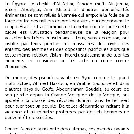
En Égypte, le cheikh d’Al-Azhar, l’ancien mufti Ali Jumua,
Salem Abdeljalil, Amr Khaled et d’autres personnalités
éminentes se sont ralliés à l’armée qui emploie la folie de la
force contre des milliers de protestataires qui dénonçaient le
coup d’État. Le trait commun de la rhétorique de toute cette
clique est l’utilisation tendancieuse de la religion pour
accabler les Frères musulmans ! Tous, sans exception, ont
justifié par leurs prêches les massacres des civils, des
enfants, des femmes et des opposants pacifiques alors que
cette même religion, l’islam, interdit strictement de tuer les
innocents et considère un tel acte un crime contre
l’humanité.
De même, des pseudo-savants en Syrie comme le grand
mufti actuel, Ahmed Hassoun, en Arabie Saoudite et dans
d’autres pays du Golfe, Abderrahman Soudais, au cours de
son prêche depuis la Grande Mosquée de La Mecque, ont
appelé à la chasse des révoltés donnant ainsi le feu vert
pour tuer tout un peuple. De telles déclarations incitant à la
violence et au meurtre proférées par de tels hommes ne
peuvent être excusées.
Contre l’avis de la majorité des oulémas, ces pseudo-savants