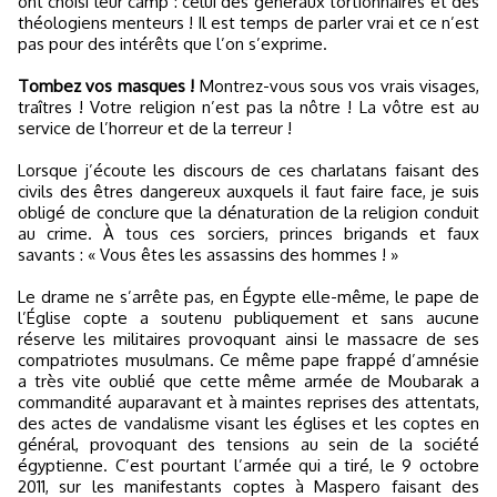
ont choisi leur camp : celui des généraux tortionnaires et des
théologiens menteurs ! Il est temps de parler vrai et ce n’est
pas pour des intérêts que l’on s’exprime.
Tombez vos masques !
Montrez-vous sous vos vrais visages,
traîtres ! Votre religion n’est pas la nôtre ! La vôtre est au
service de l’horreur et de la terreur !
Lorsque j’écoute les discours de ces charlatans faisant des
civils des êtres dangereux auxquels il faut faire face, je suis
obligé de conclure que la dénaturation de la religion conduit
au crime. À tous ces sorciers, princes brigands et faux
savants : « Vous êtes les assassins des hommes ! »
Le drame ne s’arrête pas, en Égypte elle-même, le pape de
l’Église copte a soutenu publiquement et sans aucune
réserve les militaires provoquant ainsi le massacre de ses
compatriotes musulmans. Ce même pape frappé d’amnésie
a très vite oublié que cette même armée de Moubarak a
commandité auparavant et à maintes reprises des attentats,
des actes de vandalisme visant les églises et les coptes en
général, provoquant des tensions au sein de la société
égyptienne. C’est pourtant l’armée qui a tiré, le 9 octobre
2011, sur les manifestants coptes à Maspero faisant des