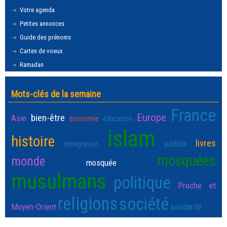
Votre agenda
Petites annonces
Guide des prénoms
Cartes de voeux
Ramadan
Mots-clés de la semaine
France
Europe
bien-être
Asie
économie
éducation
islam
histoire
livres
justice
immigration
mosquées
monde
mosquée
musulmans
politique
Proche et
religions
société
Moyen-Orient
solidarité