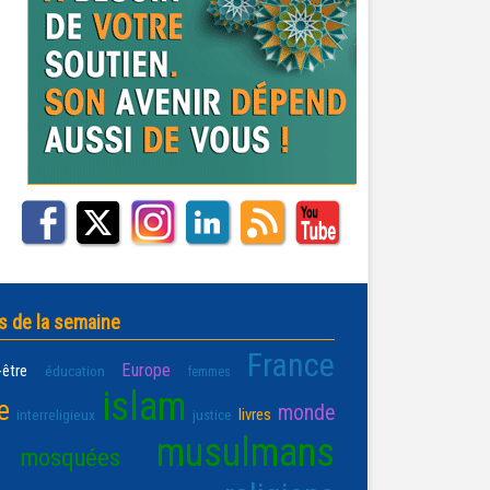
s de la semaine
France
Europe
-être
éducation
femmes
islam
e
monde
livres
interreligieux
justice
musulmans
mosquées