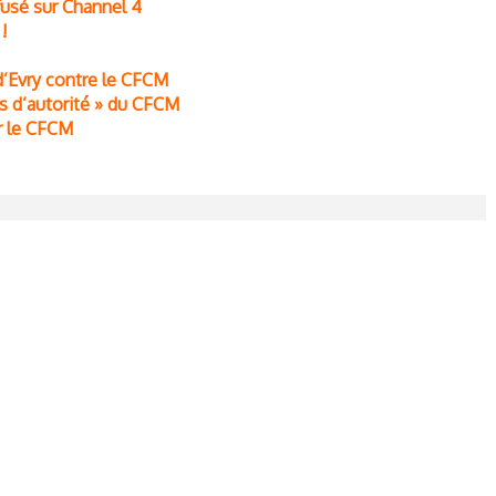
ffusé sur Channel 4
!
d’Evry contre le CFCM
us d’autorité » du CFCM
ur le CFCM