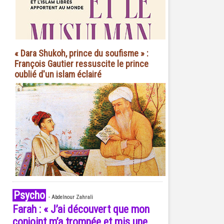
« Dara Shukoh, prince du soufisme » :
François Gautier ressuscite le prince
oublié d'un islam éclairé
Psycho
-
Abdelnour Zahrali
Farah : « J’ai découvert que mon
conjoint m’a trompée et mis une