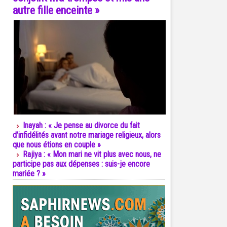
autre fille enceinte »
Inayah : « Je pense au divorce du fait
d’infidélités avant notre mariage religieux, alors
que nous étions en couple »
Rajiya : « Mon mari ne vit plus avec nous, ne
participe pas aux dépenses : suis-je encore
mariée ? »