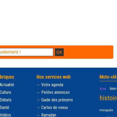
briques
Nos services web
Mots-clé
Actualité
Votre agenda
bien
Asie
Culture
Petites annonces
histoir
Débats
Guide des prénoms
Santé
Cartes de voeux
mosquée
Vidéos
Ramadan