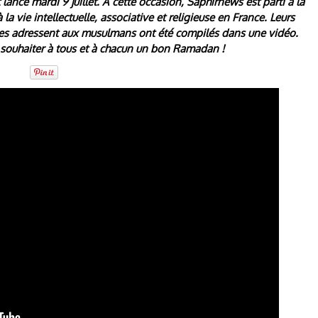
ncé mardi 9 juillet. A cette occasion, Saphirnews est parti à la
la vie intellectuelle, associative et religieuse en France. Leurs
s adressent aux musulmans ont été compilés dans une vidéo.
r souhaiter à tous et à chacun un bon Ramadan !