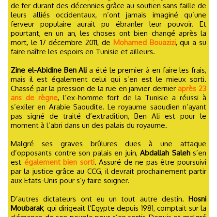
de fer durant des décennies grâce au soutien sans faille de
leurs alliés occidentaux, n’ont jamais imaginé qu’une
ferveur populaire aurait pu ébranler leur pouvoir. Et
pourtant, en un an, les choses ont bien changé après la
mort, le 17 décembre 2011, de
Mohamed Bouazizi
, qui a su
faire naître les espoirs en Tunisie et ailleurs.
Zine el-Abidine Ben Ali
a été le premier à en faire les frais,
mais il est également celui qui s’en est le mieux sorti.
Chassé par la pression de la rue en janvier dernier
après 23
ans de règne
, l’ex-homme fort de la Tunisie a réussi à
s’exiler en Arabie Saoudite. Le royaume saoudien n’ayant
pas signé de traité d’extradition, Ben Ali est pour le
moment à l’abri dans un des palais du royaume.
Malgré ses graves brûlures dues à une attaque
d’opposants contre son palais en juin,
Abdallah Saleh
s’en
est
également bien sorti
. Assuré de ne pas être poursuivi
par la justice grâce au CCG, il devrait prochainement partir
aux Etats-Unis pour s’y faire soigner.
D’autres dictateurs ont eu un tout autre destin.
Hosni
Moubarak
, qui dirigeait l’Egypte depuis 1981, comptait sur la