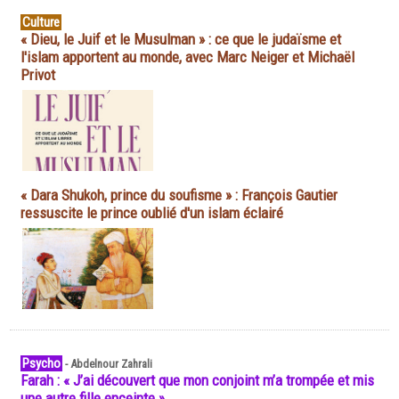
Culture
« Dieu, le Juif et le Musulman » : ce que le judaïsme et
l'islam apportent au monde, avec Marc Neiger et Michaël
Privot
« Dara Shukoh, prince du soufisme » : François Gautier
ressuscite le prince oublié d'un islam éclairé
Psycho
-
Abdelnour Zahrali
Farah : « J’ai découvert que mon conjoint m’a trompée et mis
une autre fille enceinte »