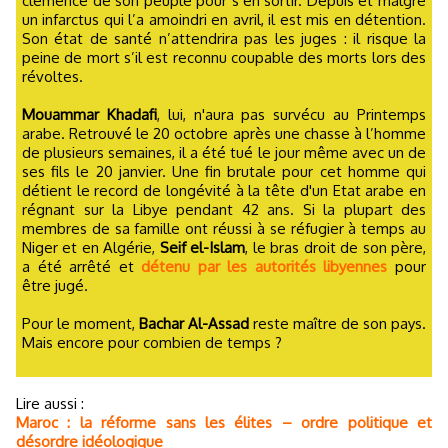
clémence de son peuple pour s’en sortir. Depuis et malgré
un infarctus qui l’a amoindri en avril, il est mis en détention.
Son état de santé n’attendrira pas les juges : il risque la
peine de mort s’il est reconnu coupable des morts lors des
révoltes.
Mouammar Khadafi
, lui, n'aura pas survécu au Printemps
arabe. Retrouvé le 20 octobre après une chasse à l’homme
de plusieurs semaines, il a été tué le jour même avec un de
ses fils le 20 janvier. Une fin brutale pour cet homme qui
détient le record de longévité à la tête d'un Etat arabe en
régnant sur la Libye pendant 42 ans. Si la plupart des
membres de sa famille ont réussi à se réfugier à temps au
Niger et en Algérie,
Seif el-Islam
, le bras droit de son père,
a été arrêté et
détenu par les autorités libyennes
pour
être jugé.
Pour le moment,
Bachar Al-Assad
reste maître de son pays.
Mais encore pour combien de temps ?
Lire aussi :
Maroc : la réforme sans les élites – ordre politique et
désordre idéologique