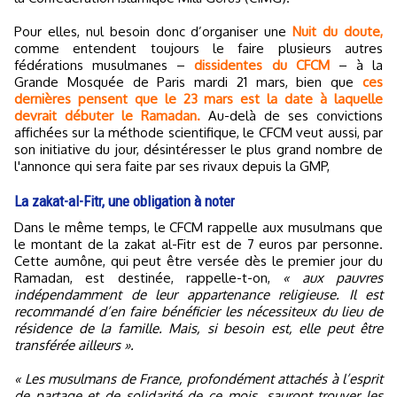
Pour elles, nul besoin donc d’organiser une
Nuit du doute,
comme entendent toujours le faire plusieurs autres
fédérations musulmanes –
dissidentes du CFCM
– à la
Grande Mosquée de Paris mardi 21 mars, bien que
ces
dernières pensent que le 23 mars est la date à laquelle
devrait débuter le Ramadan.
Au-delà de ses convictions
affichées sur la méthode scientifique, le CFCM veut aussi, par
son initiative du jour, désintéresser le plus grand nombre de
l'annonce qui sera faite par ses rivaux depuis la GMP,
La zakat-al-Fitr, une obligation à noter
Dans le même temps, le CFCM rappelle aux musulmans que
le montant de la zakat al-Fitr est de 7 euros par personne.
Cette aumône, qui peut être versée dès le premier jour du
Ramadan, est destinée, rappelle-t-on,
« aux pauvres
indépendamment de leur appartenance religieuse. Il est
recommandé d’en faire bénéficier les nécessiteux du lieu de
résidence de la famille. Mais, si besoin est, elle peut être
transférée ailleurs ».
« Les musulmans de France, profondément attachés à l’esprit
de partage et de solidarité de ce mois, sauront trouver les