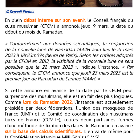
© Deposit Photos
En plein
débat interne sur son avenir,
le Conseil français du
culte musulman (CFCM) a annoncé, jeudi 9 mars, la date du
début du mois du Ramadan.
« Conformément aux données scientifiques, la conjonction
de la nouvelle lune de Ramadan 1444H aura lieu le 21 mars
2023 à 18h23m09s (heure de Paris). Selon les critères adoptés
par le CFCM en 2013, la visibilité de la nouvelle lune ne sera
possible que le 22 mars 2023 »
, indique l’instance.
« Par
conséquent, le CFCM, annonce que jeudi 23 mars 2023 est le
premier jour de Ramadan de l’année 1444H. »
Si cette annonce en avance de la date par le CFCM peut
surprendre des musulmans, elle est en fait des plus logiques.
Comme
lors du Ramadan 2022,
l’instance est actuellement
présidée par deux fédérations, l’Union des mosquées de
France (UMF) et le Comité de coordination des musulmans
turcs de France (CCMTF), toutes deux partisanes fermes
d’une méthode de fixation des dates du Ramadan en avance
sur la base des calculs scientifiques.
Il en va de même pour
la Confédération islamique Milli Görüs (CIMG).