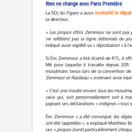
Rien ne change avec Paris Première
souhaité le dépa
La SDJ du
Figaro
a aussi
la direction.
« Les propos d'Eric Zemmour ne sont pas p
ne reflètent pas la ligne éditoriale du jou
indiqué avoir signifié sa
« réprobation »
à l'
Si Éric Zemmour a été écarté de RTL, il off
M6 pour laquelle il travaille depuis 2011.
musulmans tenus lors de la convention d
Zemmour et Naulleau »
, estimant avoir inju
« C'est une insulte envers tous les musulma
ceux qui, soit personnellement soit à trav
jugeant ses déclarations
« indignes »
tout 
Éric Zemmour
« a été convoqué, les règles
ont été rappelées »
, a expliqué Matthieu B
ses
« propos (sont) particulièrement choqua