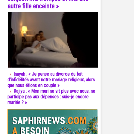
autre fille enceinte »
Inayah : « Je pense au divorce du fait
d’infidélités avant notre mariage religieux, alors
que nous étions en couple »
Rajiya : « Mon mari ne vit plus avec nous, ne
participe pas aux dépenses : suis-je encore
mariée ? »