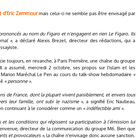
rt d'Eric Zemmour
mais celui-ci ne semble pas être envisagé par
rononcés au nom du Figaro et n'engagent en rien Le Figaro. Ils
rnal »
, a déclaré Alexis Brezet, directeur des rédactions, qui a
essayiste.
icie toujours, en revanche, à Paris Première, une chaîne du groupe
 Il a assumé, mercredi 2 octobre, ses propos sur l'islam et les
e Marion Maréchal Le Pen au cours du talk-show hebdomadaire
«
rié
« personne »
.
ns de France, dont la plupart vivent paisiblement, et envers tous
ers leur famille, ont subi le nazisme »
, a signifié Eric Naulleau,
en continuant à le considérer comme un
« indéfectible ami »
.
 et les conditions qui régissent sa participation à l’émission lui
ienvenue, directeur de la communication du groupe M6. Bien que
nts et provocateurs »
, la chaîne n'envisage donc aucune sanction.