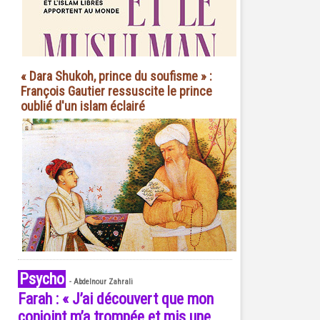
« Dara Shukoh, prince du soufisme » :
François Gautier ressuscite le prince
oublié d'un islam éclairé
Psycho
-
Abdelnour Zahrali
Farah : « J’ai découvert que mon
conjoint m’a trompée et mis une