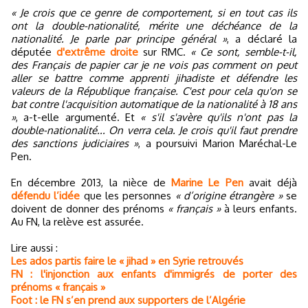
« Je crois que ce genre de comportement, si en tout cas ils
ont la double-nationalité, mérite une déchéance de la
nationalité. Je parle par principe général »
, a déclaré la
députée
d'extrême droite
sur RMC.
« Ce sont, semble-t-il,
des Français de papier car je ne vois pas comment on peut
aller se battre comme apprenti jihadiste et défendre les
valeurs de la République française. C'est pour cela qu'on se
bat contre l'acquisition automatique de la nationalité à 18 ans
»
, a-t-elle argumenté. Et
« s'il s'avère qu'ils n'ont pas la
double-nationalité... On verra cela. Je crois qu'il faut prendre
des sanctions judiciaires »
, a poursuivi Marion Maréchal-Le
Pen.
En décembre 2013, la nièce de
Marine Le Pen
avait déjà
défendu l’idée
que les personnes
« d’origine étrangère »
se
doivent de donner des prénoms
« français »
à leurs enfants.
Au FN, la relève est assurée.
Lire aussi :
Les ados partis faire le « jihad » en Syrie retrouvés
FN : l'injonction aux enfants d'immigrés de porter des
prénoms « français »
Foot : le FN s’en prend aux supporters de l’Algérie