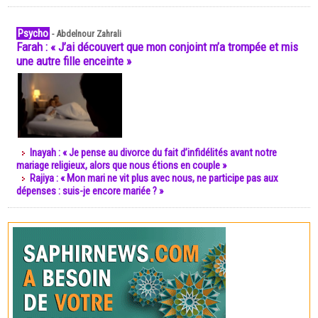
Psycho
-
Abdelnour Zahrali
Farah : « J’ai découvert que mon conjoint m’a trompée et mis
une autre fille enceinte »
Inayah : « Je pense au divorce du fait d’infidélités avant notre
mariage religieux, alors que nous étions en couple »
Rajiya : « Mon mari ne vit plus avec nous, ne participe pas aux
dépenses : suis-je encore mariée ? »