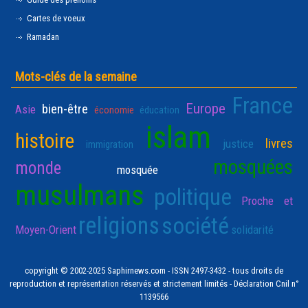
Cartes de voeux
Ramadan
Mots-clés de la semaine
France
Europe
bien-être
Asie
économie
éducation
islam
histoire
livres
justice
immigration
mosquées
monde
mosquée
musulmans
politique
Proche et
religions
société
Moyen-Orient
solidarité
copyright © 2002-2025 Saphirnews.com - ISSN 2497-3432 - tous droits de
reproduction et représentation réservés et strictement limités - Déclaration Cnil n°
1139566